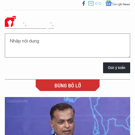
Ý KIẾN CỦA BẠN
Gửi ý kiến
ĐỪNG BỎ LỠ