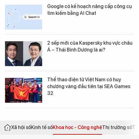
Google có kế hoạch nâng cấp công cụ
tìm kiếm bằng AI Chat
2 sếp mới của Kaspersky khu vực châu
Á – Thái Bình Dương là ai?
Thể thao điện tử Việt Nam có huy
chương vàng đầu tiên tại SEA Games
32
Xã hội số
Kinh tế số
Khoa học - Công nghệ
Thị trường số
Th