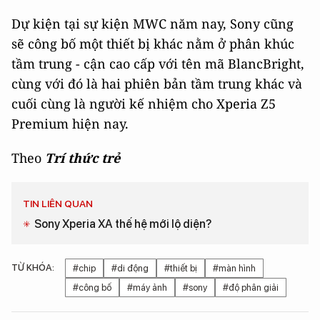
Dự kiện tại sự kiện MWC năm nay, Sony cũng
sẽ công bố một thiết bị khác nằm ở phân khúc
tầm trung - cận cao cấp với tên mã BlancBright,
cùng với đó là hai phiên bản tầm trung khác và
cuối cùng là người kế nhiệm cho Xperia Z5
Premium hiện nay.
Theo
Trí thức trẻ
TIN LIÊN QUAN
Sony Xperia XA thế hệ mới lộ diện?
TỪ KHÓA:
#chip
#di động
#thiết bị
#màn hình
#công bố
#máy ảnh
#sony
#độ phân giải