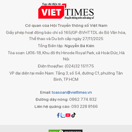
Cơ quan của Hội Truyền thông số Việt Nam
Giấy phép hoạt động báo chí số 165/GP-BVHTTDL do Bộ Văn hóa,
Thể thao và Du lịch cấp ngày 27/11/2025
Tổng Biên tập:
Nguyễn Bá Kiên
Tòa soạn: LK16-18, Khu đô thị Hinode Royal Park, xã Hoài Đức, Hà
Nội
Điện thoại/fax: (024)32 151175
VP đại diện tại miền Nam: Tầng 3, số 54, đường C1, phường Tân
Bình, TP.HCM
Email:
toasoan@viettimes.vn
Đường dây nóng:
0862 774 832
Liên hệ quảng cáo:
093 228 8166