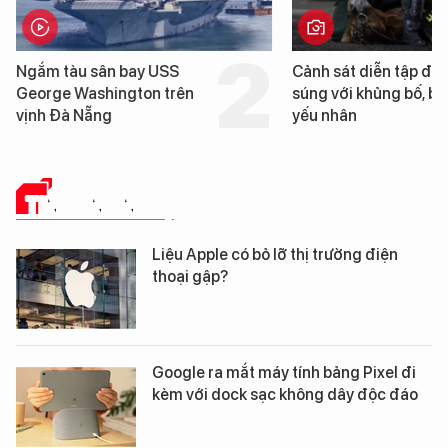
Cảnh sát diễn tập đấu
Trung Quốc phát hiện
súng với khủng bố, bảo vệ
cao su tự nhiên” từ m
yếu nhân
loài cỏ dại mọc trên đ
mặn
TIN CÔNG NGHỆ
Liệu Apple có bỏ lỡ thị trường điện
thoại gập?
Google ra mắt máy tính bảng Pixel đi
kèm với dock sạc không dây độc đáo