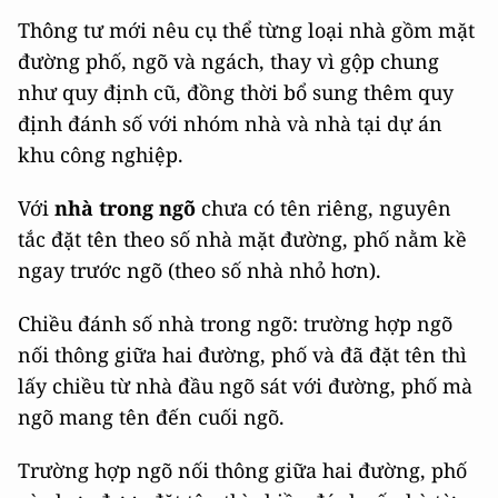
Thông tư mới nêu cụ thể từng loại nhà gồm mặt
đường phố, ngõ và ngách, thay vì gộp chung
như quy định cũ, đồng thời bổ sung thêm quy
định đánh số với nhóm nhà và nhà tại dự án
khu công nghiệp.
Với
nhà trong ngõ
chưa có tên riêng, nguyên
tắc đặt tên theo số nhà mặt đường, phố nằm kề
ngay trước ngõ (theo số nhà nhỏ hơn).
Chiều đánh số nhà trong ngõ: trường hợp ngõ
nối thông giữa hai đường, phố và đã đặt tên thì
lấy chiều từ nhà đầu ngõ sát với đường, phố mà
ngõ mang tên đến cuối ngõ.
Trường hợp ngõ nối thông giữa hai đường, phố