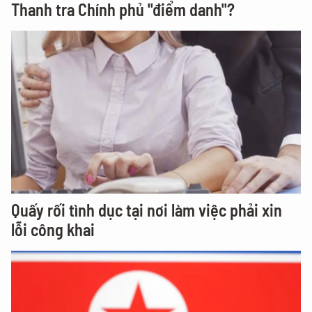
Thanh tra Chính phủ "điểm danh"?
Quấy rối tình dục tại nơi làm việc phải xin
lỗi công khai