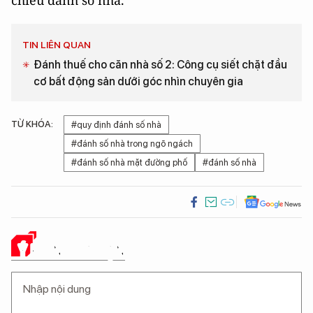
TIN LIÊN QUAN
Đánh thuế cho căn nhà số 2: Công cụ siết chặt đầu
cơ bất động sản dưới góc nhìn chuyên gia
TỪ KHÓA:
#quy định đánh số nhà
#đánh số nhà trong ngõ ngách
#đánh số nhà mặt đường phố
#đánh số nhà
Ý KIẾN CỦA BẠN