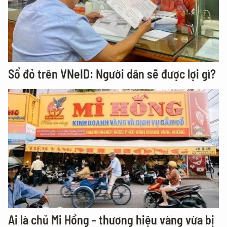
Sổ đỏ trên VNeID: Người dân sẽ được lợi gì?
Ai là chủ Mi Hồng - thương hiệu vàng vừa bị