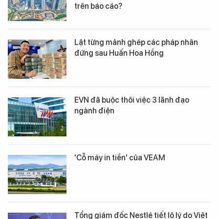
trên báo cáo?
Lật từng mảnh ghép các pháp nhân
đứng sau Huấn Hoa Hồng
EVN đã buộc thôi việc 3 lãnh đạo
ngành điện
'Cỗ máy in tiền' của VEAM
Tổng giám đốc Nestlé tiết lộ lý do Việt