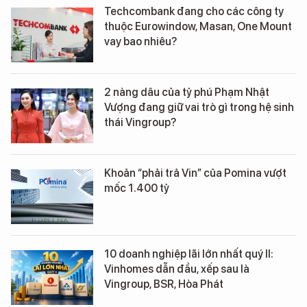
Techcombank đang cho các công ty
thuộc Eurowindow, Masan, One Mount
vay bao nhiêu?
2 nàng dâu của tỷ phú Phạm Nhật
Vượng đang giữ vai trò gì trong hệ sinh
thái Vingroup?
Khoản “phải trả Vin” của Pomina vượt
mốc 1.400 tỷ
10 doanh nghiệp lãi lớn nhất quý II:
Vinhomes dẫn đầu, xếp sau là
Vingroup, BSR, Hòa Phát