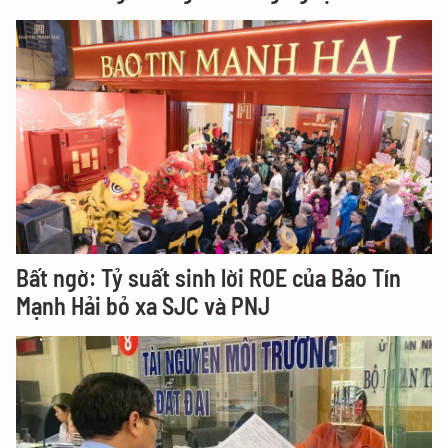
Bất ngờ: Tỷ suất sinh lời ROE của Bảo Tín
Mạnh Hải bỏ xa SJC và PNJ