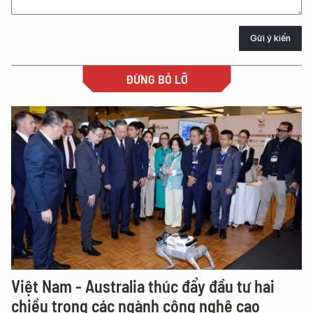
Gửi ý kiến
ĐỪNG BỎ LỠ
Việt Nam - Australia thúc đẩy đầu tư hai
chiều trong các ngành công nghệ cao