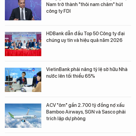
Nam trở thành "thỏi nam châm" hút
công ty FDI
HDBank dẫn đầu Top 50 Công ty đại
chúng uy tín và hiệu quả năm 2026
VietinBank phải nâng tỷ lệ sở hữu Nhà
nước lên tối thiểu 65%
ACV "ôm" gần 2.700 tỷ đồng nợ xấu
Bamboo Airways, SGN và Sasco phải
trích lập dự phòng