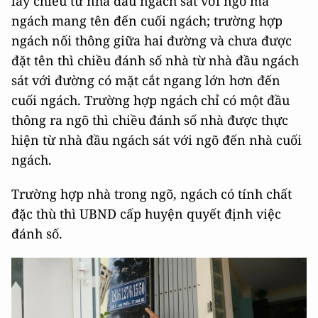
lấy chiều từ nhà đầu ngách sát với ngõ mà
ngách mang tên đến cuối ngách; trường hợp
ngách nối thông giữa hai đường và chưa được
đặt tên thì chiều đánh số nhà từ nhà đầu ngách
sát với đường có mặt cắt ngang lớn hơn đến
cuối ngách. Trường hợp ngách chỉ có một đầu
thông ra ngõ thì chiều đánh số nhà được thực
hiện từ nhà đầu ngách sát với ngõ đến nhà cuối
ngách.
Trường hợp nhà trong ngõ, ngách có tính chất
đặc thù thì UBND cấp huyện quyết định việc
đánh số.