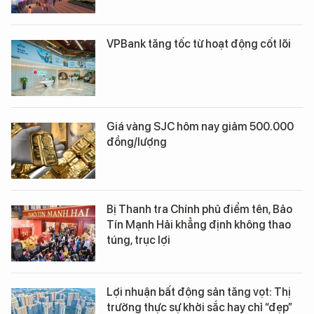
VPBank tăng tốc từ hoạt động cốt lõi
Giá vàng SJC hôm nay giảm 500.000
đồng/lượng
Bị Thanh tra Chính phủ điểm tên, Bảo
Tín Mạnh Hải khẳng định không thao
túng, trục lợi
Lợi nhuận bất động sản tăng vọt: Thị
trường thực sự khởi sắc hay chỉ “đẹp”