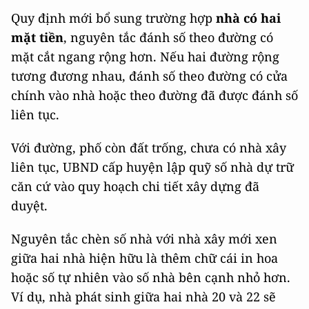
Quy định mới bổ sung trường hợp
nhà có hai
mặt tiền
, nguyên tắc đánh số theo đường có
mặt cắt ngang rộng hơn. Nếu hai đường rộng
tương đương nhau, đánh số theo đường có cửa
chính vào nhà hoặc theo đường đã được đánh số
liên tục.
Với đường, phố còn đất trống, chưa có nhà xây
liên tục, UBND cấp huyện lập quỹ số nhà dự trữ
căn cứ vào quy hoạch chi tiết xây dựng đã
duyệt.
Nguyên tắc chèn số nhà với nhà xây mới xen
giữa hai nhà hiện hữu là thêm chữ cái in hoa
hoặc số tự nhiên vào số nhà bên cạnh nhỏ hơn.
Ví dụ, nhà phát sinh giữa hai nhà 20 và 22 sẽ