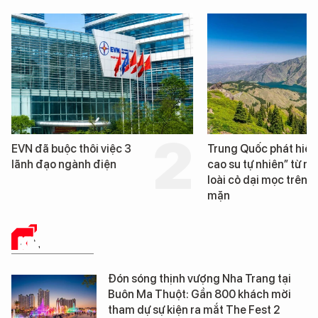
Trung Quốc phát hiện “mỏ
Loạt dự án bất động 
cao su tự nhiên” từ một
Đà Nẵng sắp bị kiểm t
loài cỏ dại mọc trên đất
mặn
KINH TẾ SỐ
Đón sóng thịnh vượng Nha Trang tại
Buôn Ma Thuột: Gần 800 khách mời
tham dự sự kiện ra mắt The Fest 2