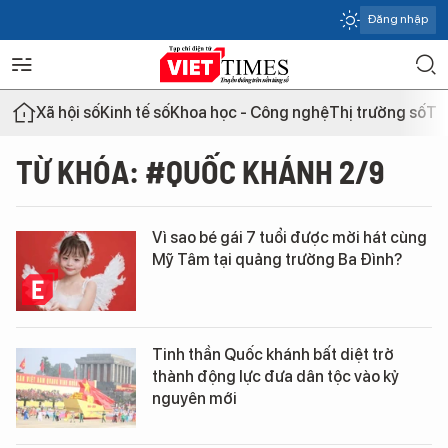
Đăng nhập
Xã hội số
Kinh tế số
Khoa học - Công nghệ
Thị trường số
Th
TỪ KHÓA: #QUỐC KHÁNH 2/9
Vì sao bé gái 7 tuổi được mời hát cùng
Mỹ Tâm tại quảng trường Ba Đình?
Tinh thần Quốc khánh bất diệt trở
thành động lực đưa dân tộc vào kỷ
nguyên mới