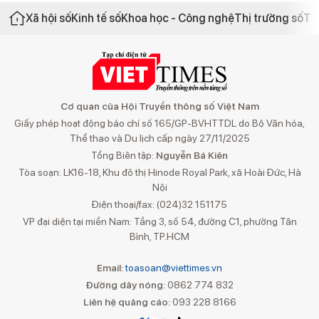
Xã hội số
Kinh tế số
Khoa học - Công nghệ
Thị trường số
Th
Cơ quan của Hội Truyền thông số Việt Nam
Giấy phép hoạt động báo chí số 165/GP-BVHTTDL do Bộ Văn hóa,
Thể thao và Du lịch cấp ngày 27/11/2025
Tổng Biên tập:
Nguyễn Bá Kiên
Tòa soạn: LK16-18, Khu đô thị Hinode Royal Park, xã Hoài Đức, Hà
Nội
Điện thoại/fax: (024)32 151175
VP đại diện tại miền Nam: Tầng 3, số 54, đường C1, phường Tân
Bình, TP.HCM
Email:
toasoan@viettimes.vn
Đường dây nóng:
0862 774 832
Liên hệ quảng cáo:
093 228 8166