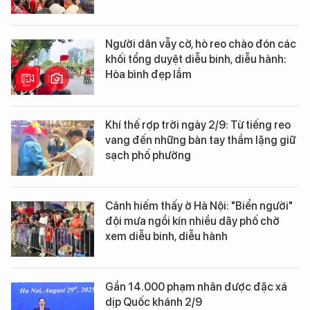
Người dân vẫy cờ, hò reo chào đón các
khối tổng duyệt diễu binh, diễu hành:
Hòa bình đẹp lắm
Khí thế rợp trời ngày 2/9: Từ tiếng reo
vang đến những bàn tay thầm lặng giữ
sạch phố phường
Cảnh hiếm thấy ở Hà Nội: "Biển người"
đội mưa ngồi kín nhiều dãy phố chờ
xem diễu binh, diễu hành
Gần 14.000 phạm nhân được đặc xá
dịp Quốc khánh 2/9