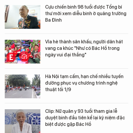
Cựu chiến binh 98 tuổi được Tổng bí
thư mời xem diễu binh ở quảng trường
Ba Đình
Vỉa hè thành sân khấu, người dân hát
vang ca khúc "Như có Bác Hồ trong
ngày vui đại thắng"
Hà Nội tạm cấm, hạn chế nhiều tuyến
đường phục vụ chương trình nghệ
thuật tối 1/9
Clip: Nữ quân y 93 tuổi tham gia lễ
duyệt binh đầu tiên kể lại kỷ niệm đặc
biệt được gặp Bác Hồ