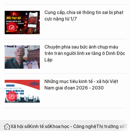
Cung cấp, chia sẻ thông tin sai bị phạt
cực nặng từ 1/7
Chuyện phía sau bức ảnh chụp máu
trên trán người lính xe tăng ở Dinh Độc
Lập
Những mục tiêu kinh tế - xã hội Việt
Nam giai đoạn 2026 - 2030
Xã hội số
Kinh tế số
Khoa học - Công nghệ
Thị trường số
Th