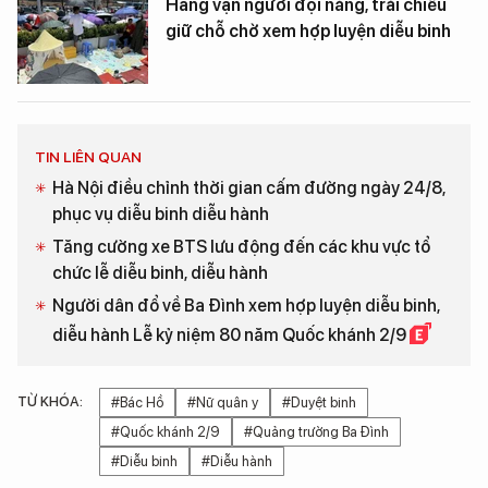
Hàng vạn người đội nắng, trải chiếu
giữ chỗ chờ xem hợp luyện diễu binh
TIN LIÊN QUAN
Hà Nội điều chỉnh thời gian cấm đường ngày 24/8,
phục vụ diễu binh diễu hành
Tăng cường xe BTS lưu động đến các khu vực tổ
chức lễ diễu binh, diễu hành
Người dân đổ về Ba Đình xem hợp luyện diễu binh,
diễu hành Lễ kỷ niệm 80 năm Quốc khánh 2/9
TỪ KHÓA:
#Bác Hồ
#Nữ quân y
#Duyệt binh
#Quốc khánh 2/9
#Quảng trường Ba Đình
#Diễu binh
#Diễu hành