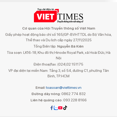
Cơ quan của Hội Truyền thông số Việt Nam
Giấy phép hoạt động báo chí số 165/GP-BVHTTDL do Bộ Văn hóa,
Thể thao và Du lịch cấp ngày 27/11/2025
Tổng Biên tập:
Nguyễn Bá Kiên
Tòa soạn: LK16-18, Khu đô thị Hinode Royal Park, xã Hoài Đức, Hà
Nội
Điện thoại/fax: (024)32 151175
VP đại diện tại miền Nam: Tầng 3, số 54, đường C1, phường Tân
Bình, TP.HCM
Email:
toasoan@viettimes.vn
Đường dây nóng:
0862 774 832
Liên hệ quảng cáo:
093 228 8166