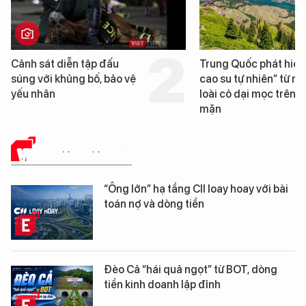
ễn tập đấu
Trung Quốc phát hiện “mỏ
ủng bố, bảo vệ
cao su tự nhiên” từ một
loài cỏ dại mọc trên đất
mặn
VIETTIMES MEDIA
“Ông lớn” hạ tầng CII loay hoay với bài
toán nợ và dòng tiền
Đèo Cả “hái quả ngọt” từ BOT, dòng
tiền kinh doanh lập đỉnh