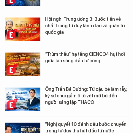
Hội nghị Trung ương 3: Bước tiến về
chất trong tư duy lãnh đạo và quản trị
quốc gia
“Trùm thầu” hạ tầng CIENCO4 hụt hơi
giữa làn sóng đầu tư công
Ông Trần Bá Dương: Từ cậu bé làm rẫy,
kỹ sư chui gầm ô tô vét mỡ bò đến
người sáng lập THACO
"Nghị quyết 10 đánh dấu bước chuyển
trong tư duy thu hút đầu tư nước