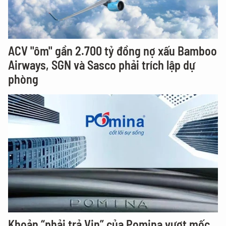
ACV "ôm" gần 2.700 tỷ đồng nợ xấu Bamboo
Airways, SGN và Sasco phải trích lập dự
phòng
Khoản “phải trả Vin” của Pomina vượt mốc