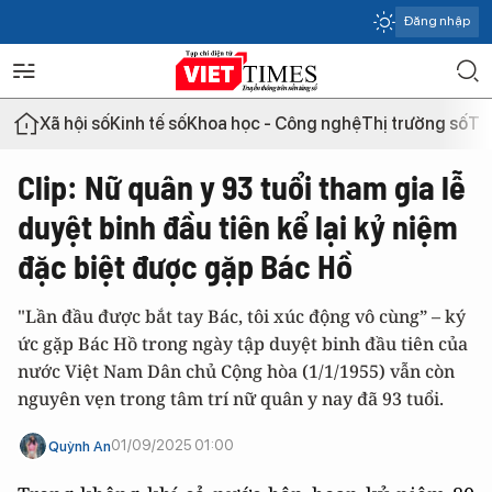
Đăng nhập
Xã hội số
Kinh tế số
Khoa học - Công nghệ
Thị trường số
Th
Clip: Nữ quân y 93 tuổi tham gia lễ
duyệt binh đầu tiên kể lại kỷ niệm
đặc biệt được gặp Bác Hồ
"Lần đầu được bắt tay Bác, tôi xúc động vô cùng” – ký
ức gặp Bác Hồ trong ngày tập duyệt binh đầu tiên của
nước Việt Nam Dân chủ Cộng hòa (1/1/1955) vẫn còn
nguyên vẹn trong tâm trí nữ quân y nay đã 93 tuổi.
01/09/2025 01:00
Quỳnh An