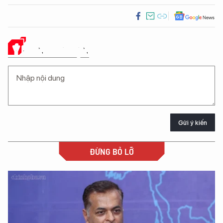
Ý KIẾN CỦA BẠN
Gửi ý kiến
ĐỪNG BỎ LỠ