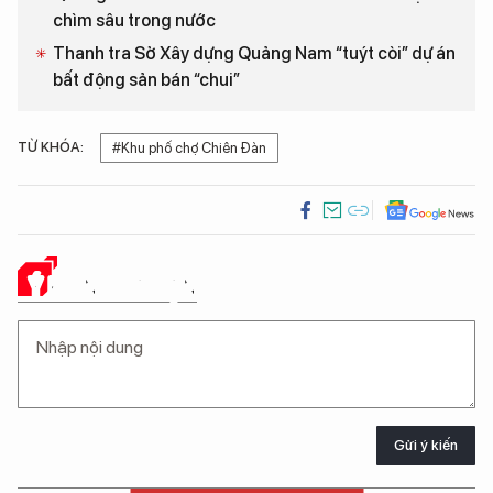
chìm sâu trong nước
Thanh tra Sở Xây dựng Quảng Nam “tuýt còi” dự án
bất động sản bán “chui”
TỪ KHÓA:
#Khu phố chợ Chiên Đàn
Ý KIẾN CỦA BẠN
Gửi ý kiến