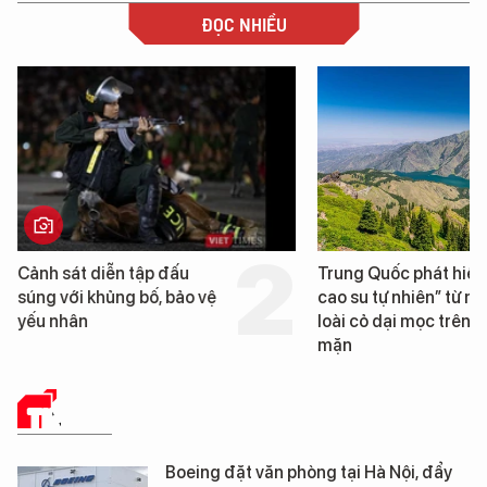
ĐỌC NHIỀU
n tập đấu
Trung Quốc phát hiện “mỏ
g bố, bảo vệ
cao su tự nhiên” từ một
loài cỏ dại mọc trên đất
mặn
TIN TỨC
Boeing đặt văn phòng tại Hà Nội, đẩy