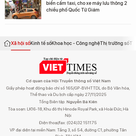
biển cấm taxi, cho xe máy lưu thông 2
chiều phố Quốc Tử Giám
Xã hội số
Kinh tế số
Khoa học - Công nghệ
Thị trường số
Th
Cơ quan của Hội Truyền thông số Việt Nam
Giấy phép hoạt động báo chí số 165/GP-BVHTTDL do Bộ Văn hóa,
Thể thao và Du lịch cấp ngày 27/11/2025
Tổng Biên tập:
Nguyễn Bá Kiên
Tòa soạn: LK16-18, Khu đô thị Hinode Royal Park, xã Hoài Đức, Hà
Nội
Điện thoại/fax: (024)32 151175
VP đại diện tại miền Nam: Tầng 3, số 54, đường C1, phường Tân