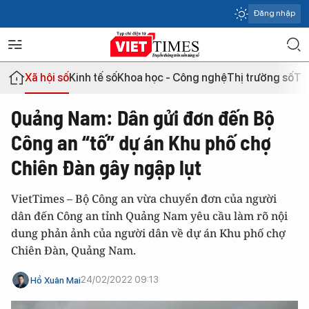
Đăng nhập
Xã hội số
Kinh tế số
Khoa học - Công nghệ
Thị trường số
Th
Quảng Nam: Dân gửi đơn đến Bộ
Công an “tố” dự án Khu phố chợ
Chiên Đàn gây ngập lụt
VietTimes – Bộ Công an vừa chuyển đơn của người
dân đến Công an tỉnh Quảng Nam yêu cầu làm rõ nội
dung phản ảnh của người dân về dự án Khu phố chợ
Chiên Đàn, Quảng Nam.
24/02/2022 09:13
Hồ Xuân Mai