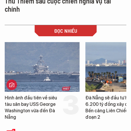
Thủ Thiêm sau cuộc chiến nghĩa vụ tài
chính
ĐỌC NHIỀU
Hình ảnh đầu tiên về siêu
Đà Nẵng sẽ đầu tư h
tàu sân bay USS George
6.200 tỷ đồng xây d
Washington vừa đến Đà
Bến cảng Liên Chiểu g
Nẵng
đoạn 2