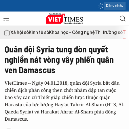
Đăng nhập
Xã hội số
Kinh tế số
Khoa học - Công nghệ
Thị trường số
Th
Quân đội Syria tung đòn quyết
nghiền nát vòng vây phiến quân
ven Damascus
VietTimes -- Ngày 04.01.2018, quân đội Syria bắt đầu
chiến dịch phản công then chốt nhằm đập tan cuộc
bao vây căn cứ Thiết giáp chiến lược thuộc quận
Harasta của lực lượng Hay’at Tahrir Al-Sham (HTS, Al-
Qaeda Syria) và Harakat Ahrar Al-Sham phía đông
Damascus.