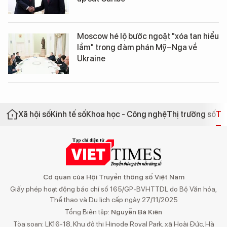
Moscow hé lộ bước ngoặt "xóa tan hiểu
lầm" trong đàm phán Mỹ–Nga về
Ukraine
Xã hội số
Kinh tế số
Khoa học - Công nghệ
Thị trường số
Th
Cơ quan của Hội Truyền thông số Việt Nam
Giấy phép hoạt động báo chí số 165/GP-BVHTTDL do Bộ Văn hóa,
Thể thao và Du lịch cấp ngày 27/11/2025
Tổng Biên tập:
Nguyễn Bá Kiên
Tòa soạn: LK16-18, Khu đô thị Hinode Royal Park, xã Hoài Đức, Hà