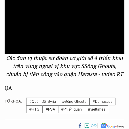
Các đơn vị thuộc sư đoàn cơ giới số 4 triển khai
trên vùng ngoại vị khu vực SSông Ghouta,
chuẩn bị tiến công vào quận Harasta - video RT
QA
TỪ KHÓA:
#Quân đội Syria
#Đông Ghouta
#Damascus
#HTS
#FSA
#Phiến quân
#viettimes