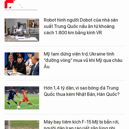
PHÂN TÍCH
Robot hình người Dobot của nhà sản
xuất Trung Quốc nấu ăn từ khoảng
cách 1.800 km bằng kính VR
Mỹ tạm dừng viện trợ, Ukraine tính
“đường vòng” mua vũ khí Mỹ qua châu
Âu
Hơn 1,4 tỷ dân, vì sao bóng đá Trung
Quốc thua kém Nhật Bản, Hàn Quốc?
Máy bay tiêm kích F-15 Mỹ bị bắn rơi,
người dân Iran ráo riết săn lùng phi