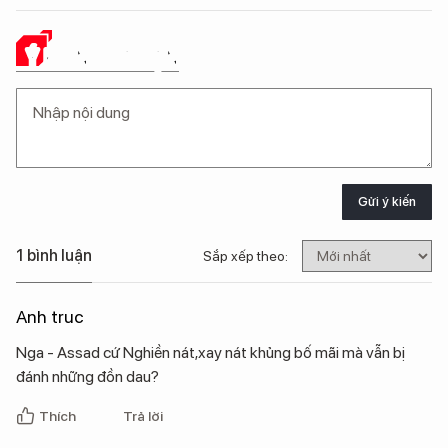
Ý KIẾN CỦA BẠN
Gửi ý kiến
1 bình luận
Sắp xếp theo:
Anh truc
Nga - Assad cứ Nghiền nát,xay nát khủng bố mãi mà vẫn bị
đánh những đồn dau?
Thích
Trả lời