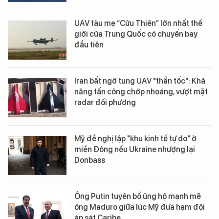
UAV tàu mẹ “Cửu Thiên” lớn nhất thế
giới của Trung Quốc có chuyến bay
đầu tiên
Iran bất ngờ tung UAV "thần tốc": Khả
năng tấn công chớp nhoáng, vượt mặt
radar đối phương
Mỹ đề nghị lập "khu kinh tế tự do" ở
miền Đông nếu Ukraine nhượng lại
Donbass
Ông Putin tuyên bố ủng hộ mạnh mẽ
ông Maduro giữa lúc Mỹ đưa hạm đội
áp sát Caribe