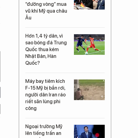
“đường vòng” mua
vũ khí Mỹ qua châu
Âu
Hơn 1,4 tỷ dân, vì
sao bóng đá Trung
Quốc thua kém
Nhật Bản, Hàn
Quốc?
Máy bay tiêm kích
F-15 Mỹ bị bắn rơi,
người dân Iran ráo
riết săn lùng phi
công
Ngoại trưởng Mỹ
lên tiếng trấn an