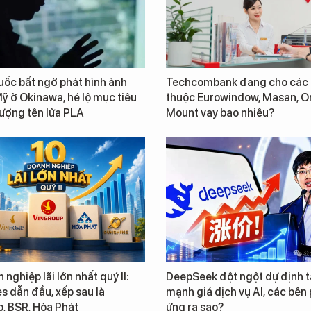
ốc bất ngờ phát hình ảnh
Techcombank đang cho các 
ỹ ở Okinawa, hé lộ mục tiêu
thuộc Eurowindow, Masan, O
lượng tên lửa PLA
Mount vay bao nhiêu?
 nghiệp lãi lớn nhất quý II:
DeepSeek đột ngột dự định 
 dẫn đầu, xếp sau là
mạnh giá dịch vụ AI, các bên
, BSR, Hòa Phát
ứng ra sao?