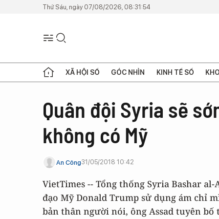
Thứ Sáu, ngày 07/08/2026, 08:31:54
XÃ HỘI SỐ
GÓC NHÌN
KINH TẾ SỐ
KHO
Quân đội Syria sẽ sớ
không có Mỹ
31/05/2018 10:42
An Công
VietTimes -- Tổng thống Syria Bashar a
đạo Mỹ Donald Trump sử dụng ám chỉ mì
bản thân người nói, ông Assad tuyên bố 