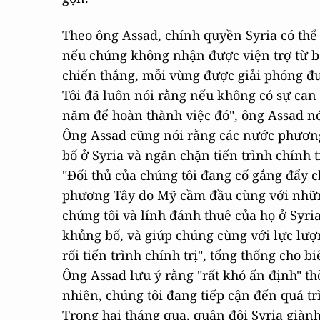
Theo ông Assad, chính quyền Syria có thể
nếu chúng không nhận được viện trợ từ bê
chiến thắng, mỗi vùng được giải phóng đư
Tôi đã luôn nói rằng nếu không có sự can
năm để hoàn thành việc đó", ông Assad nó
Ông Assad cũng nói rằng các nước phương
bố ở Syria và ngăn chặn tiến trình chính t
"Đối thủ của chúng tôi đang cố gắng đẩy c
phương Tây do Mỹ cầm đầu cùng với những
chúng tôi và lính đánh thuê của họ ở Syr
khủng bố, và giúp chúng cùng với lực lượ
rối tiến trình chính trị", tổng thống cho biế
Ông Assad lưu ý rằng "rất khó ấn định" th
nhiên, chúng tôi đang tiếp cận đến quá tr
Trong hai tháng qua, quân đội Syria giành