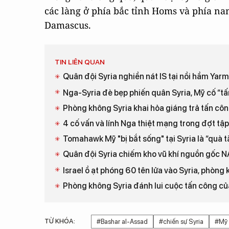
các làng ở phía bắc tỉnh Homs và phía nam
Damascus.
TIN LIÊN QUAN
Quân đội Syria nghiền nát IS tại nồi hầm Ya
Nga-Syria đè bẹp phiến quân Syria, Mỹ cố “tấn
Phòng không Syria khai hỏa giáng trả tấn côn
4 cố vấn và lính Nga thiệt mạng trong đợt tập
Tomahawk Mỹ "bị bắt sống" tại Syria là “quà
Quân đội Syria chiếm kho vũ khí nguồn gốc 
Israel ồ ạt phóng 60 tên lửa vào Syria, phòng
Phòng không Syria đánh lui cuộc tấn công củ
TỪ KHÓA:
#Bashar al-Assad
#chiến sự Syria
#Mỹ