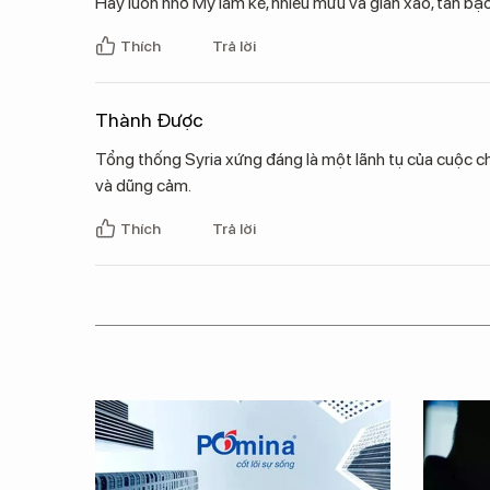
Hãy luôn nhớ Mỹ lắm kế, nhiều mưu và gian xảo, tàn bạ
Thích
Trả lời
Thành Được
Tổng thống Syria xứng đáng là một lãnh tụ của cuộc c
và dũng cảm.
Thích
Trả lời