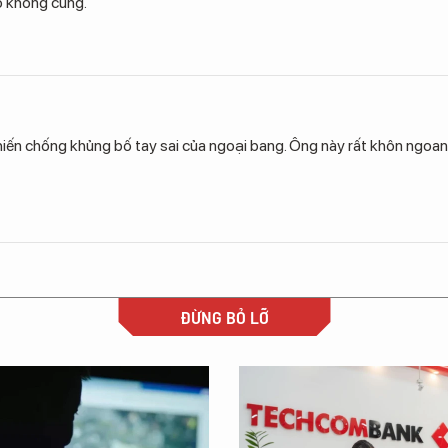
o không cùng.
hiến chống khủng bố tay sai của ngoại bang. Ông này rất khôn ngoan
ĐỪNG BỎ LỠ