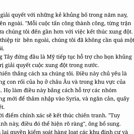
 giải quyết với những kẻ khủng bố trong năm nay,
n ngoài. "Mỗi cuộc tấn công thành công, từng trận
a chúng tôi đến gần hơn với việc kết thúc xung đột.
 thiệp từ bên ngoài, chúng tôi đã không cần quá mộ
i.
 Tây đứng đầu là Mỹ tiếp tục hỗ trợ cho bọn khủng
rị giải quyết cuộc xung đột trong nước.
hiến thắng cách xa chúng tôi. Điều này chủ yếu là
 con rối của họ ở châu Âu và trong khu vực của
ia. Họ làm điều này bằng cách hỗ trợ các nhóm
ng mới để thâm nhập vào Syria, và ngăn cản, quấy
t.
ời điểm chính xác sẽ kết thúc chiến tranh. "Tuy
ình này, điều đó thể hiện rõ ràng", ông bổ sung.
 lại quyền kiểm soát hàng loạt các khu định cư và