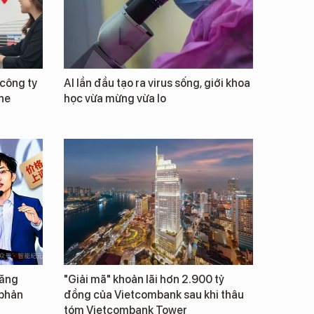
công ty
AI lần đầu tạo ra virus sống, giới khoa
ne
học vừa mừng vừa lo
tăng
"Giải mã" khoản lãi hơn 2.900 tỷ
 phản
đồng của Vietcombank sau khi thâu
tóm Vietcombank Tower