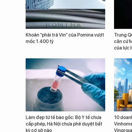
Khoản “phải trả Vin” của Pomina vượt
Trung Qu
mốc 1.400 tỷ
căn cứ M
của lực 
Làm đẹp từ tế bào gốc: Bộ Y tế chưa
10 doanh
cấp phép, Hà Nội chưa phê duyệt bất
Vinhomes
kỳ cơ sở nào
Vingroup