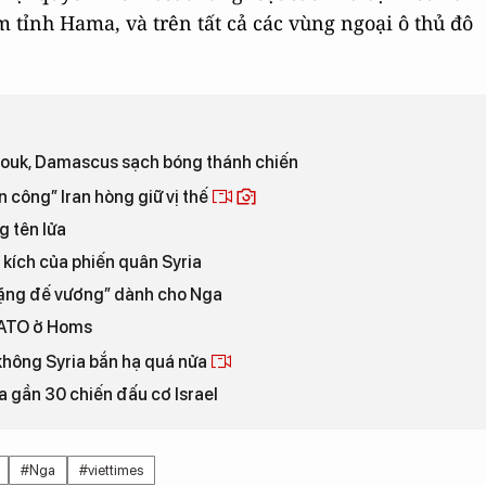
 tỉnh Hama, và trên tất cả các vùng ngoại ô thủ đô
rmouk, Damascus sạch bóng thánh chiến
 công” Iran hòng giữ vị thế
g tên lửa
 kích của phiến quân Syria
 tặng đế vương” dành cho Nga
NATO ở Homs
 không Syria bắn hạ quá nửa
a gần 30 chiến đấu cơ Israel
#Nga
#viettimes