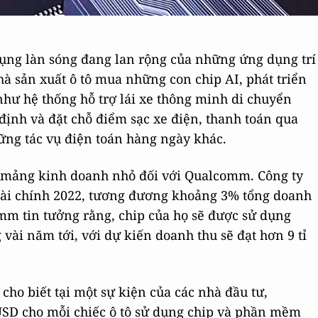
ụng làn sóng đang lan rộng của những ứng dụng trí
hà sản xuất ô tô mua những con chip AI, phát triển
hư hệ thống hỗ trợ lái xe thông minh di chuyển
c định và đặt chỗ điểm sạc xe điện, thanh toán qua
ững tác vụ điện toán hàng ngày khác.
t mảng kinh doanh nhỏ đối với Qualcomm. Công ty
 tài chính 2022, tương đương khoảng 3% tổng doanh
mm tin tưởng rằng, chip của họ sẽ được sử dụng
vài năm tới, với dự kiến ​​doanh thu sẽ đạt hơn 9 tỉ
ho biết tại một sự kiện của các nhà đầu tư,
SD cho mỗi chiếc ô tô sử dụng chip và phần mềm