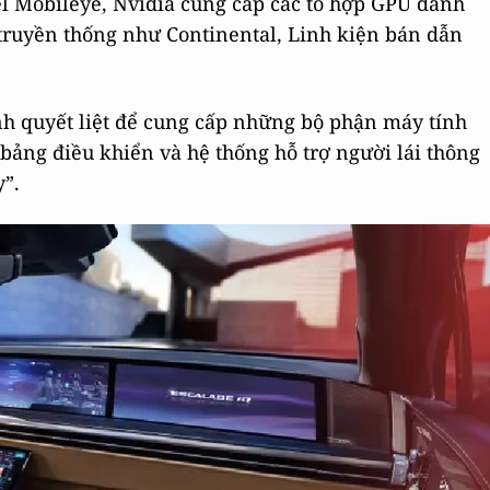
tel Mobileye, Nvidia cung cấp các tổ hợp GPU dành
ô truyền thống như Continental, Linh kiện bán dẫn
h quyết liệt để cung cấp những bộ phận máy tính
bảng điều khiển và hệ thống hỗ trợ người lái thông
y”.