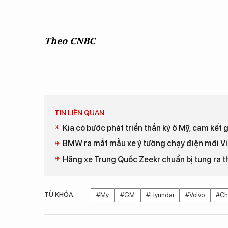
Theo CNBC
TIN LIÊN QUAN
Kia có bước phát triển thần kỳ ở Mỹ, cam kết gi
BMW ra mắt mẫu xe ý tưởng chạy điện mới Vi
Hãng xe Trung Quốc Zeekr chuẩn bị tung ra th
TỪ KHÓA:
#Mỹ
#GM
#Hyundai
#Volvo
#Ch