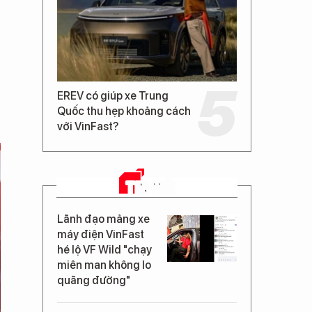
EREV có giúp xe Trung
Quốc thu hẹp khoảng cách
với VinFast?
TIN MỚI
Lãnh đạo mảng xe
máy điện VinFast
hé lộ VF Wild "chạy
miên man không lo
quãng đường"