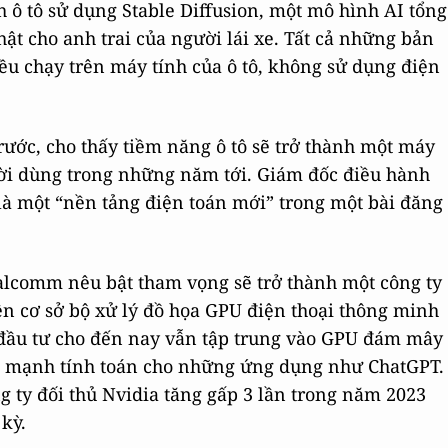
 ô tô sử dụng Stable Diffusion, một mô hình AI tổng
hật cho anh trai của người lái xe. Tất cả những bản
u chạy trên máy tính của ô tô, không sử dụng điện
rước, cho thấy tiềm năng ô tô sẽ trở thành một máy
gười dùng trong những năm tới. Giám đốc điều hành
là một “nền tảng điện toán mới” trong một bài đăng
alcomm nêu bật tham vọng sẽ trở thành một công ty
ên cơ sở bộ xử lý đồ họa GPU điện thoại thông minh
à đầu tư cho đến nay vẫn tập trung vào GPU đám mây
c mạnh tính toán cho những ứng dụng như ChatGPT.
g ty đối thủ Nvidia tăng gấp 3 lần trong năm 2023
kỳ.