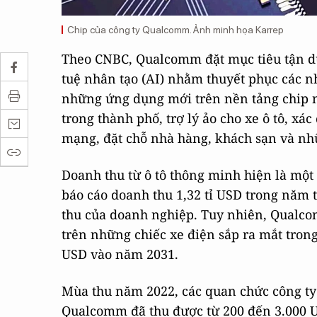
Chip của công ty Qualcomm. Ảnh minh họa Karrep
Theo CNBC, Qualcomm đặt mục tiêu tận d
tuệ nhân tạo (AI) nhằm thuyết phục các n
những ứng dụng mới trên nền tảng chip n
trong thành phố, trợ lý ảo cho xe ô tô, xá
mạng, đặt chỗ nhà hàng, khách sạn và nh
Doanh thu từ ô tô thông minh hiện là mộ
báo cáo doanh thu 1,32 tỉ USD trong năm
thu của doanh nghiệp. Tuy nhiên, Qualco
trên những chiếc xe điện sắp ra mắt trong 
USD vào năm 2031.
Mùa thu năm 2022, các quan chức công ty c
Qualcomm đã thu được từ 200 đến 3.000 U