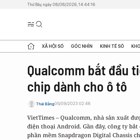
Thứ Bảy, ngày 08/08/2026, 14:44:16
XÃ HỘI SỐ
GÓC NHÌN
KINH TẾ SỐ
KHO
Qualcomm bắt đầu tiế
chip dành cho ô tô
05/09/2023 02:48
Thái Bằng
VietTimes – Qualcomm, nhà sản xuất đượ
điện thoại Android. Gần đây, công ty bắt
phần mềm Snapdragon Digital Chassis ch