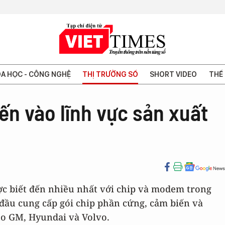
A HỌC - CÔNG NGHỆ
THỊ TRƯỜNG SỐ
SHORT VIDEO
THẾ 
n vào lĩnh vực sản xuất
c biết đến nhiều nhất với chip và modem trong
 đầu cung cấp gói chip phần cứng, cảm biến và
o GM, Hyundai và Volvo.