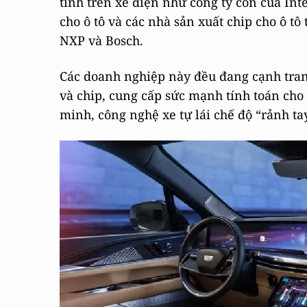
tính trên xe điện như công ty con của In
cho ô tô và các nhà sản xuất chip cho ô t
NXP và Bosch.
Các doanh nghiệp này đều đang cạnh tran
và chip, cung cấp sức mạnh tính toán cho 
minh, công nghệ xe tự lái chế độ “rảnh ta