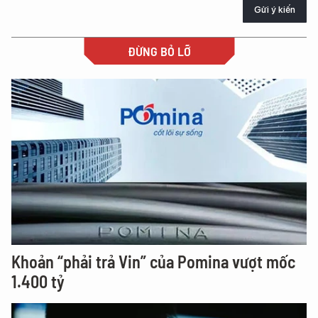
Gửi ý kiến
ĐỪNG BỎ LỠ
Khoản “phải trả Vin” của Pomina vượt mốc
1.400 tỷ