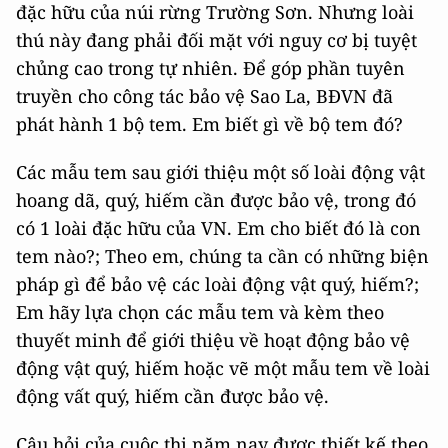
đặc hữu của núi rừng Trường Sơn. Nhưng loài
thú này đang phải đối mặt với nguy cơ bị tuyệt
chủng cao trong tự nhiên. Để góp phần tuyên
truyền cho công tác bảo vệ Sao La, BĐVN đã
phát hành 1 bộ tem. Em biết gì về bộ tem đó?
Các mẫu tem sau giới thiệu một số loài động vật
hoang dã, quý, hiếm cần được bảo vệ, trong đó
có 1 loài đặc hữu của VN. Em cho biết đó là con
tem nào?; Theo em, chúng ta cần có những biện
pháp gì để bảo vệ các loài động vật quý, hiếm?;
Em hãy lựa chọn các mẫu tem và kèm theo
thuyết minh để giới thiệu về hoạt động bảo vệ
động vật quý, hiếm hoặc vẽ một mẫu tem về loài
động vất quý, hiếm cần được bảo vệ.
Câu hỏi của cuộc thi năm nay được thiết kế theo