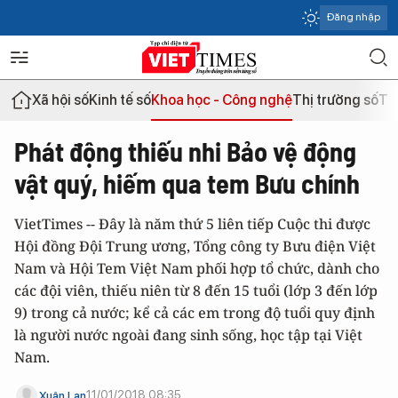
Đăng nhập
Xã hội số
Kinh tế số
Khoa học - Công nghệ
Thị trường số
Th
Phát động thiếu nhi Bảo vệ động
vật quý, hiếm qua tem Bưu chính
VietTimes -- Đây là năm thứ 5 liên tiếp Cuộc thi được
Hội đồng Đội Trung ương, Tổng công ty Bưu điện Việt
Nam và Hội Tem Việt Nam phối hợp tổ chức, dành cho
các đội viên, thiếu niên từ 8 đến 15 tuổi (lớp 3 đến lớp
9) trong cả nước; kể cả các em trong độ tuổi quy định
là người nước ngoài đang sinh sống, học tập tại Việt
Nam.
11/01/2018 08:35
Xuân Lan