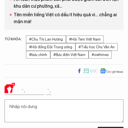
khu dân cư phường, xã…
Tên miền tiếng Việt có dấu ít hiệu quả vì... chẳng ai
mặn mà!
TỪ KHÓA:
#Chu Thị Lan Hương
#Hội Tem Việt Nam
#Hội đồng Đội Trung ương
#Tiểu học Chu Văn An
#bưu chính
#Bưu điện Việt Nam
#viettimes
Ý KIẾN CỦA BẠN