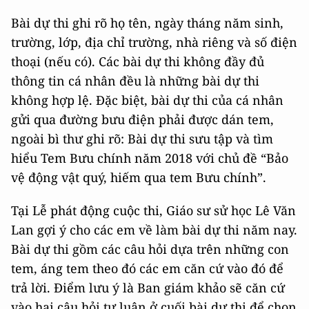
Bài dự thi ghi rõ họ tên, ngày tháng năm sinh,
trường, lớp, địa chỉ trường, nhà riêng và số điện
thoại (nếu có). Các bài dự thi không đầy đủ
thông tin cá nhân đều là những bài dự thi
không hợp lệ. Đặc biệt, bài dự thi của cá nhân
gửi qua đường bưu điện phải được dán tem,
ngoài bì thư ghi rõ: Bài dự thi sưu tập và tìm
hiểu Tem Bưu chính năm 2018 với chủ đề “Bảo
vệ động vật quý, hiếm qua tem Bưu chính”.
Tại Lễ phát động cuộc thi, Giáo sư sử học Lê Văn
Lan gợi ý cho các em về làm bài dự thi năm nay.
Bài dự thi gồm các câu hỏi dựa trên những con
tem, áng tem theo đó các em căn cứ vào đó để
trả lời. Điểm lưu ý là Ban giám khảo sẽ căn cứ
vào hai câu hỏi tự luận ở cuối bài dự thi để chọn