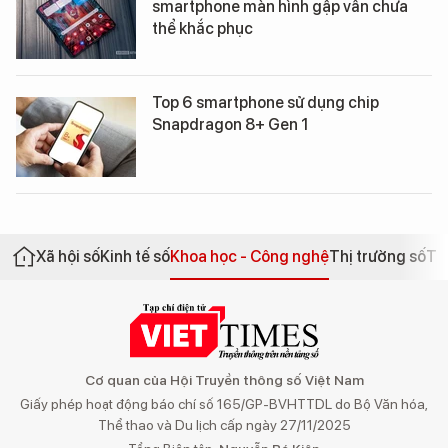
smartphone màn hình gập vẫn chưa
thể khắc phục
Top 6 smartphone sử dụng chip
Snapdragon 8+ Gen 1
Xã hội số
Kinh tế số
Khoa học - Công nghệ
Thị trường số
Th
Cơ quan của Hội Truyền thông số Việt Nam
Giấy phép hoạt động báo chí số 165/GP-BVHTTDL do Bộ Văn hóa,
Thể thao và Du lịch cấp ngày 27/11/2025