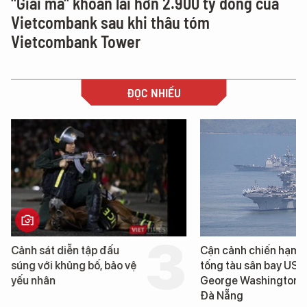
"Giải mã" khoản lãi hơn 2.900 tỷ đồng của
Vietcombank sau khi thâu tóm
Vietcombank Tower
ĐỌC NHIỀU
Cảnh sát diễn tập đấu
Cận cảnh chiến hạm 
súng với khủng bố, bảo vệ
tống tàu sân bay USS
yếu nhân
George Washington 
Đà Nẵng