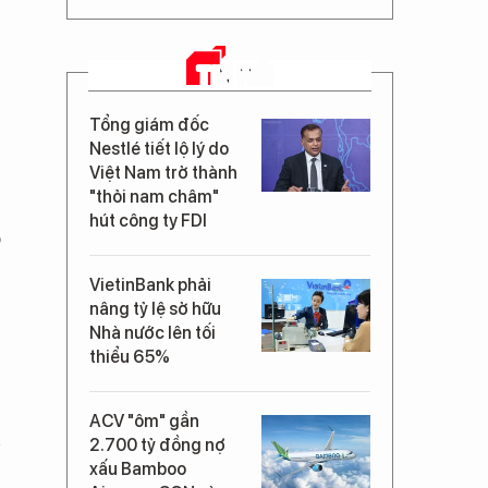
TIN MỚI
Tổng giám đốc
Nestlé tiết lộ lý do
Việt Nam trở thành
"thỏi nam châm"
hút công ty FDI
o
VietinBank phải
nâng tỷ lệ sở hữu
Nhà nước lên tối
thiểu 65%
ACV "ôm" gần
n
2.700 tỷ đồng nợ
xấu Bamboo