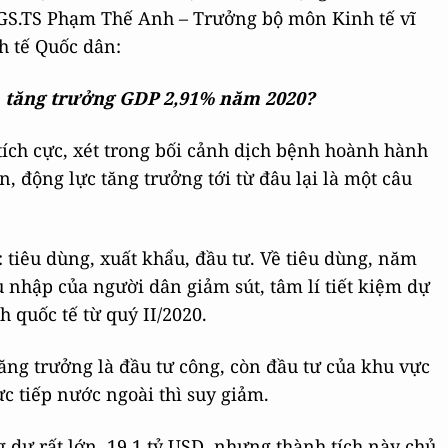
PGS.TS Phạm Thế Anh – Trưởng bộ môn Kinh tế vĩ
h tế Quốc dân:
ả tăng trưởng GDP 2,91% năm 2020?
 tích cực, xét trong bối cảnh dịch bệnh hoành hành
, động lực tăng trưởng tới từ đâu lại là một câu
: tiêu dùng, xuất khẩu, đầu tư. Về tiêu dùng, năm
 nhập của người dân giảm sút, tâm lí tiết kiệm dự
 quốc tế từ quý II/2020.
 tăng trưởng là đầu tư công, còn đầu tư của khu vực
ực tiếp nước ngoài thì suy giảm.
 dư rất lớn, 19,1 tỷ USD, nhưng thành tích này chủ