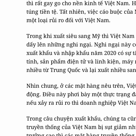
thì rất gay go cho nền kinh tế Việt Nam. 
túng tiền tệ. Tất nhiên, việc cáo buộc củ
một loại rủi ro đối với Việt Nam.
Trong khi xuất siêu sang Mỹ thì Việt Nam 
dấy lên những nghi ngại. Nghi ngại này có
xuất khẩu và nhập khẩu năm 2020 có sự t
tính, sản phẩm điện tử và linh kiện, máy
nhiều từ Trung Quốc và lại xuất nhiều sa
Nhìn chung, ở các mặt hàng nêu trên, Việt
động. Điều này phơi bày một thực trạng đau
nếu xảy ra rủi ro thì doanh nghiệp Việt 
Trong câu chuyện xuất khẩu, chúng ta cũn
truyền thống của Việt Nam bị sụt giảm n
trưởng cao thì các mặt hàng truyền thống 