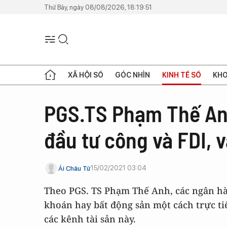
Thứ Bảy, ngày 08/08/2026, 18:19:51
XÃ HỘI SỐ
GÓC NHÌN
KINH TẾ SỐ
KHO
PGS.TS Phạm Thế An
đầu tư công và FDI, v
15/02/2021 03:04
Ái Châu Tử
Theo PGS. TS Phạm Thế Anh, các ngân h
khoán hay bất động sản một cách trực ti
các kênh tài sản này.