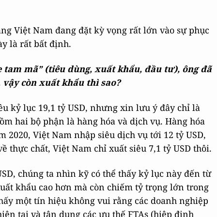
rằng Việt Nam đang đặt kỳ vọng rất lớn vào sự phục
y là rất bất định.
xe tam mã” (tiêu dùng, xuất khẩu, đầu tư), ông đã
, vậy còn xuất khẩu thì sao?
êu kỷ lục 19,1 tỷ USD, nhưng xin lưu ý đây chỉ là
ồm hai bộ phận là hàng hóa và dịch vụ. Hàng hóa
m 2020, Việt Nam nhập siêu dịch vụ tới 12 tỷ USD,
ề thực chất, Việt Nam chỉ xuất siêu 7,1 tỷ USD thôi.
USD, chúng ta nhìn kỹ có thể thấy kỷ lục này đến từ
uất khẩu cao hơn mà còn chiếm tỷ trọng lớn trong
hấy một tín hiệu không vui rằng các doanh nghiệp
hiện tại và tận dụng các ưu thế FTAs (hiệp định