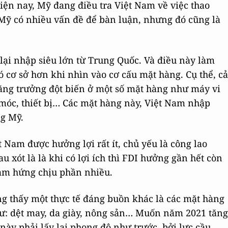
Hiện nay, Mỹ đang điều tra Việt Nam về việc thao
a Mỹ có nhiều vấn đề để bàn luận, nhưng đó cũng là
lại nhập siêu lớn từ Trung Quốc. Và điều này làm
 cơ sở hơn khi nhìn vào cơ cấu mặt hàng. Cụ thể, cả
ăng trưởng đột biến ở một số mặt hàng như máy vi
 móc, thiết bị… Các mặt hàng này, Việt Nam nhập
ng Mỹ.
 Nam được hưởng lợi rất ít, chủ yếu là công lao
 xót là là khi có lợi ích thì FDI hưởng gần hết còn
Nam hứng chịu phần nhiều.
g thấy một thực tế đáng buồn khác là các mặt hàng
hư: dệt may, da giày, nông sản… Muốn năm 2021 tăng
này phải lấy lại phong độ như trước, bởi lực cầu