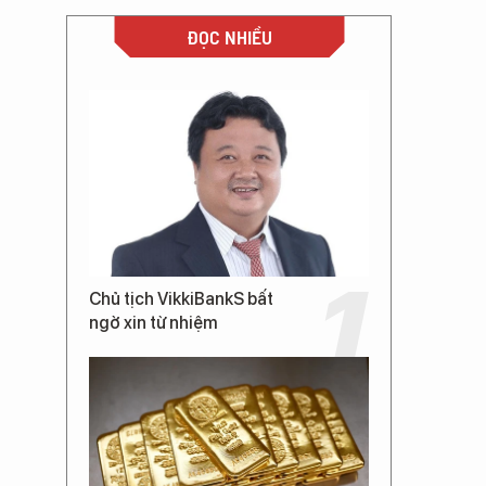
ĐỌC NHIỀU
Chủ tịch VikkiBankS bất
ngờ xin từ nhiệm