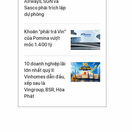
Airways, SGN và
Sasco phải trích lập
dự phòng
Khoản “phải trả Vin”
của Pomina vượt
mốc 1.400 tỷ
10 doanh nghiệp lãi
lớn nhất quý II:
Vinhomes dẫn đầu,
xếp sau là
Vingroup, BSR, Hòa
Phát