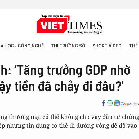
A HỌC - CÔNG NGHỆ
THỊ TRƯỜNG SỐ
SHORT VIDEO
THẾ 
h: ‘Tăng trưởng GDP nhờ
ậy tiền đã chảy đi đâu?'
àng thương mại có thể không cho vay đầu tư chứn
ếp nhưng tín dụng có thể đi đường vòng để đổ vào