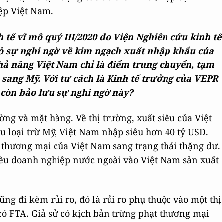
ệp Việt Nam.
h tế vĩ mô quý III/2020 do Viện Nghiên cứu kinh tế
tỏ sự nghi ngờ về kim ngạch xuất nhập khẩu của
hả năng Việt Nam chỉ là điểm trung chuyển, tạm
sang Mỹ. Với tư cách là Kinh tế trưởng của VEPR
ó còn bảo lưu sự nghi ngờ này?
ường và mặt hàng. Về thị trường, xuất siêu của Việt
u loại trừ Mỹ, Việt Nam nhập siêu hơn 40 tỷ USD.
 thương mại của Việt Nam sang trạng thái thặng dư.
iều doanh nghiệp nước ngoài vào Việt Nam sản xuất
ng đi kèm rủi ro, đó là rủi ro phụ thuộc vào một thị
có FTA. Giả sử có kịch bản trừng phạt thương mại