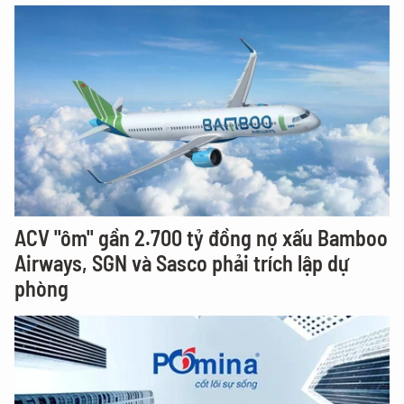
ACV "ôm" gần 2.700 tỷ đồng nợ xấu Bamboo
Airways, SGN và Sasco phải trích lập dự
phòng