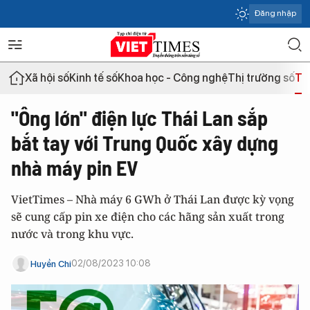
Đăng nhập
Xã hội số
Kinh tế số
Khoa học - Công nghệ
Thị trường số
Th
"Ông lớn" điện lực Thái Lan sắp
bắt tay với Trung Quốc xây dựng
nhà máy pin EV
VietTimes – Nhà máy 6 GWh ở Thái Lan được kỳ vọng
sẽ cung cấp pin xe điện cho các hãng sản xuất trong
nước và trong khu vực.
02/08/2023 10:08
Huyền Chi