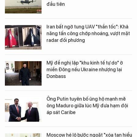
đầu tiên
Iran bất ngờ tung UAV "thần tốc": Khả
năng tấn công chớp nhoáng, vượt mặt
radar đối phương
Mỹ đề nghị lập "khu kinh tế tự do" ở
miền Đông nếu Ukraine nhượng lại
Donbass
Ông Putin tuyên bố ủng hộ mạnh mẽ
ông Maduro giữa lúc Mỹ đưa hạm đội
áp sát Caribe
Moscow hé lộ bước ngoặt "xóa tan hiểu