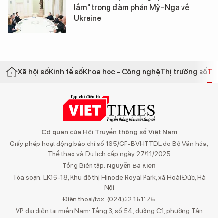
lầm" trong đàm phán Mỹ–Nga về
Ukraine
Xã hội số
Kinh tế số
Khoa học - Công nghệ
Thị trường số
Th
Cơ quan của Hội Truyền thông số Việt Nam
Giấy phép hoạt động báo chí số 165/GP-BVHTTDL do Bộ Văn hóa,
Thể thao và Du lịch cấp ngày 27/11/2025
Tổng Biên tập:
Nguyễn Bá Kiên
Tòa soạn: LK16-18, Khu đô thị Hinode Royal Park, xã Hoài Đức, Hà
Nội
Điện thoại/fax: (024)32 151175
VP đại diện tại miền Nam: Tầng 3, số 54, đường C1, phường Tân