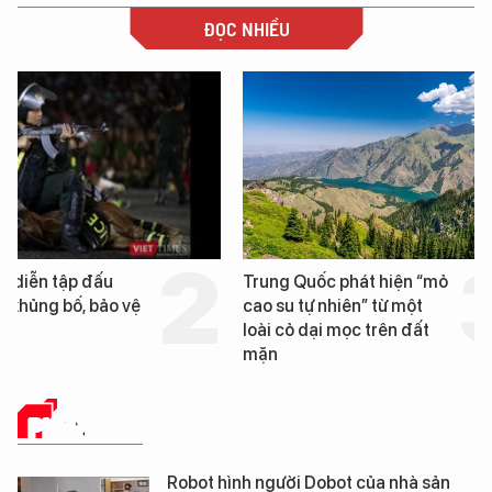
ĐỌC NHIỀU
Trung Quốc phát hiện “mỏ
Loạt dự án bất động 
cao su tự nhiên” từ một
Đà Nẵng sắp bị kiểm t
loài cỏ dại mọc trên đất
mặn
PHÂN TÍCH
Robot hình người Dobot của nhà sản