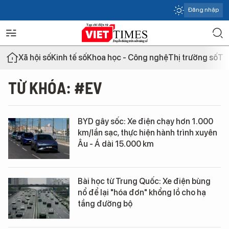
Đăng nhập
Xã hội số
Kinh tế số
Khoa học - Công nghệ
Thị trường số
Th
TỪ KHÓA: #EV
BYD gây sốc: Xe điện chạy hơn 1.000
km/lần sạc, thực hiện hành trình xuyên
Âu - Á dài 15.000 km
Bài học từ Trung Quốc: Xe điện bùng
nổ để lại "hóa đơn" khổng lồ cho hạ
tầng đường bộ