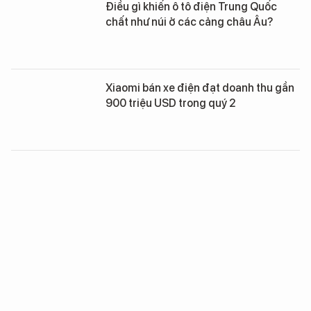
Điều gì khiến ô tô điện Trung Quốc
chất như núi ở các cảng châu Âu?
Xiaomi bán xe điện đạt doanh thu gần
900 triệu USD trong quý 2
Chuyên gia quân sự nói gì về xe
Cybertruck gắn súng máy của lãnh
đạo Chechnya?
Trung Quốc quyết bảo vệ ngành công
nghiệp xe điện trước đòn thuế của EU