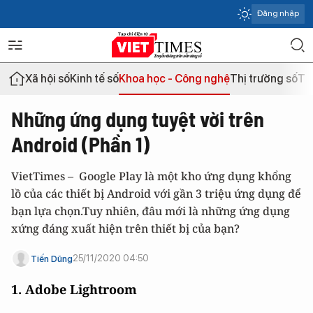
Đăng nhập
Xã hội số
Kinh tế số
Khoa học - Công nghệ
Thị trường số
Th
Những ứng dụng tuyệt vời trên
Android (Phần 1)
VietTimes – Google Play là một kho ứng dụng khổng
lồ của các thiết bị Android với gần 3 triệu ứng dụng để
bạn lựa chọn.Tuy nhiên, đâu mới là những ứng dụng
xứng đáng xuất hiện trên thiết bị của bạn?
25/11/2020 04:50
Tiến Dũng
1. Adobe Lightroom