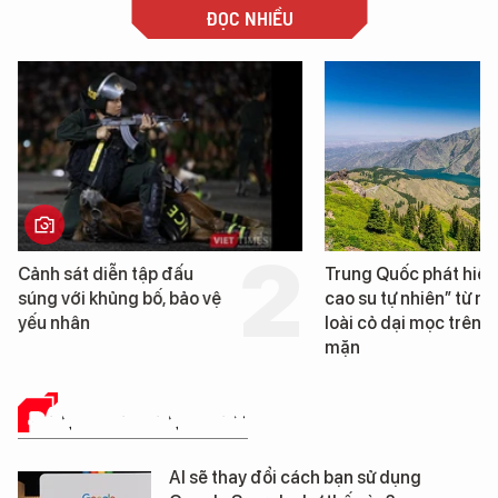
ĐỌC NHIỀU
Trung Quốc phát hiện “mỏ
Loạt dự án bất động 
cao su tự nhiên” từ một
Đà Nẵng sắp bị kiểm t
loài cỏ dại mọc trên đất
mặn
ĐÁNH GIÁ SẢN PHẨM
AI sẽ thay đổi cách bạn sử dụng