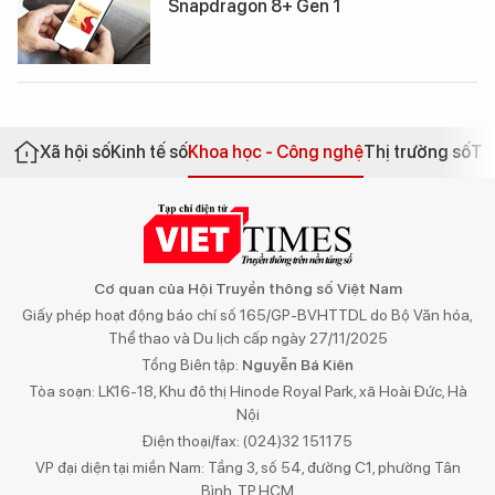
Snapdragon 8+ Gen 1
Xã hội số
Kinh tế số
Khoa học - Công nghệ
Thị trường số
Th
Cơ quan của Hội Truyền thông số Việt Nam
Giấy phép hoạt động báo chí số 165/GP-BVHTTDL do Bộ Văn hóa,
Thể thao và Du lịch cấp ngày 27/11/2025
Tổng Biên tập:
Nguyễn Bá Kiên
Tòa soạn: LK16-18, Khu đô thị Hinode Royal Park, xã Hoài Đức, Hà
Nội
Điện thoại/fax: (024)32 151175
VP đại diện tại miền Nam: Tầng 3, số 54, đường C1, phường Tân
Bình, TP.HCM