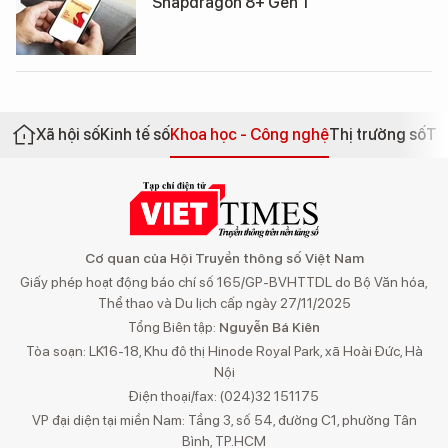
Snapdragon 8+ Gen 1
Xã hội số
Kinh tế số
Khoa học - Công nghệ
Thị trường số
Th
Cơ quan của Hội Truyền thông số Việt Nam
Giấy phép hoạt động báo chí số 165/GP-BVHTTDL do Bộ Văn hóa,
Thể thao và Du lịch cấp ngày 27/11/2025
Tổng Biên tập:
Nguyễn Bá Kiên
Tòa soạn: LK16-18, Khu đô thị Hinode Royal Park, xã Hoài Đức, Hà
Nội
Điện thoại/fax: (024)32 151175
VP đại diện tại miền Nam: Tầng 3, số 54, đường C1, phường Tân
Bình, TP.HCM