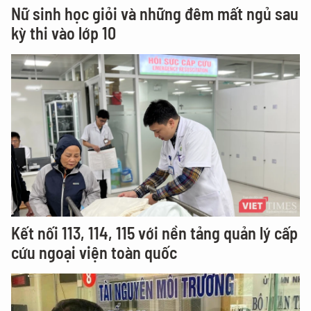
Nữ sinh học giỏi và những đêm mất ngủ sau
kỳ thi vào lớp 10
Kết nối 113, 114, 115 với nền tảng quản lý cấp
cứu ngoại viện toàn quốc