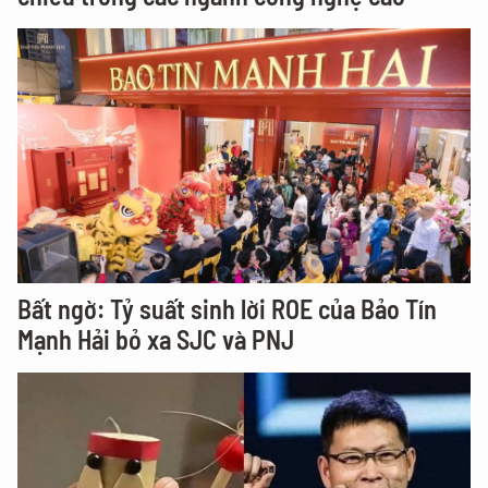
Bất ngờ: Tỷ suất sinh lời ROE của Bảo Tín
Mạnh Hải bỏ xa SJC và PNJ