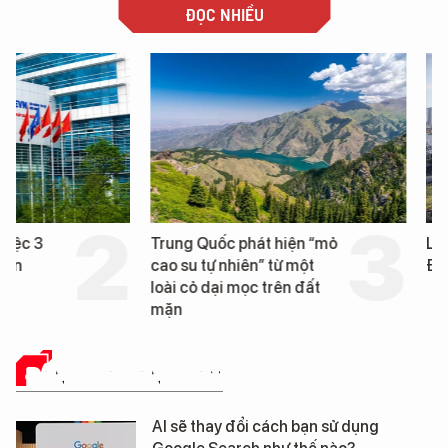
ĐỌC NHIỀU
Trung Quốc phát hiện “mỏ
Loạt dự án bất động 
cao su tự nhiên” từ một
Đà Nẵng sắp bị kiểm t
loài cỏ dại mọc trên đất
mặn
ĐÁNH GIÁ SẢN PHẨM
AI sẽ thay đổi cách bạn sử dụng