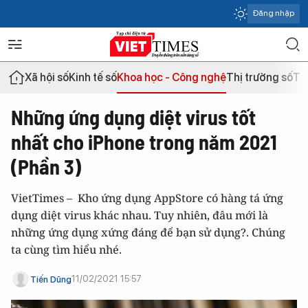
Đăng nhập
Xã hội số
Kinh tế số
Khoa học - Công nghệ
Thị trường số
Th
Những ứng dụng diệt virus tốt
nhất cho iPhone trong năm 2021
(Phần 3)
VietTimes – Kho ứng dụng AppStore có hàng tá ứng
dụng diệt virus khác nhau. Tuy nhiên, đâu mới là
những ứng dụng xứng đáng để bạn sử dụng?. Chúng
ta cùng tìm hiểu nhé.
11/02/2021 15:57
Tiến Dũng