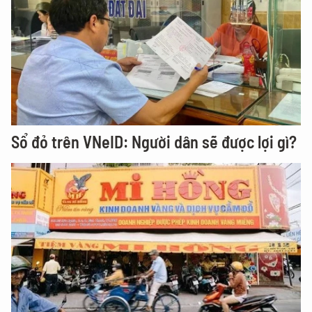
Sổ đỏ trên VNeID: Người dân sẽ được lợi gì?