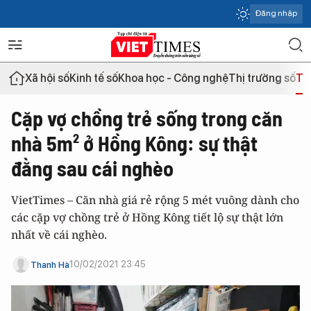
Đăng nhập
Xã hội số
Kinh tế số
Khoa học - Công nghệ
Thị trường số
Th
Cặp vợ chồng trẻ sống trong căn
nhà 5m² ở Hồng Kông: sự thật
đằng sau cái nghèo
VietTimes – Căn nhà giá rẻ rộng 5 mét vuông dành cho
các cặp vợ chồng trẻ ở Hồng Kông tiết lộ sự thật lớn
nhất về cái nghèo.
10/02/2021 23:45
Thanh Hà