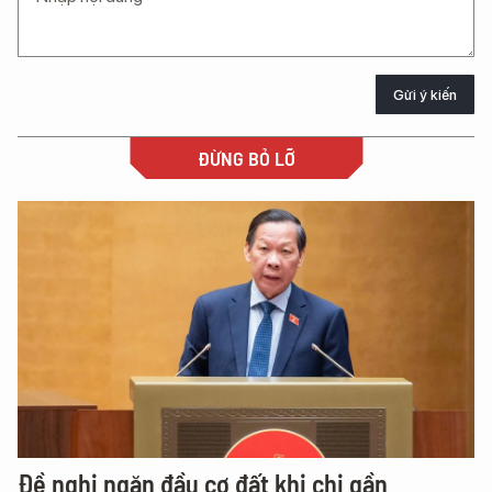
Gửi ý kiến
ĐỪNG BỎ LỠ
Đề nghị ngăn đầu cơ đất khi chi gần