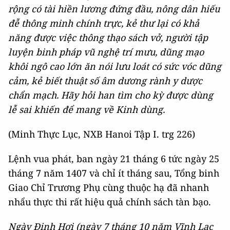
rộng có tài hiền lương đứng đầu, nông dân hiếu
đễ thông minh chính trực, kẻ thư lại có khả
năng được việc thông thạo sách vở, người tập
luyện binh pháp vũ nghệ trí mưu, dũng mạo
khôi ngô cao lớn ăn nói lưu loát có sức vóc dũng
cảm, kẻ biết thuật số âm dương rành y dược
chẩn mạch. Hãy hỏi han tìm cho kỳ được dùng
lễ sai khiến để mang về Kinh dùng.
(Minh Thực Lục, NXB Hanoi Tập I. trg 226)
Lệnh vua phát, ban ngày 21 tháng 6 tức ngày 25
tháng 7 năm 1407 và chỉ ít tháng sau, Tổng binh
Giao Chỉ Trương Phụ cùng thuộc hạ đã nhanh
nhẩu thực thi rất hiệu quả chính sách tàn bạo.
Ngày Đinh Hợi (ngày 7 tháng 10 năm Vĩnh Lạc