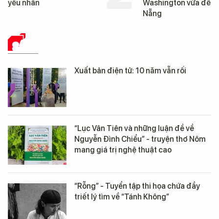
Washington vừa đến Đà
George Washington 
Nẵng
Đà Nẵng
SÁCH
Xuất bản điện tử: 10 năm vẫn rối
“Lục Vân Tiên và những luận đề về
Nguyễn Đình Chiểu” - truyện thơ Nôm
mang giá trị nghệ thuật cao
“Rỗng” - Tuyển tập thi họa chứa đầy
triết lý tìm về “Tánh Không”