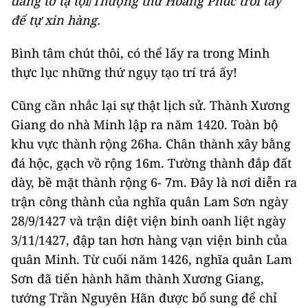
dâng tờ tạ tội
/
Thượng thư Hoàng Phúc trói tay
để tự xin hàng.
Bình tâm chút thôi, có thể lấy ra trong Minh
thực lục những thứ ngụy tạo trí trá ấy!
Cũng cần nhắc lại sự thật lịch sử. Thành Xương
Giang do nhà Minh lập ra năm 1420. Toàn bộ
khu vực thành rộng 26ha. Chân thành xây bằng
đá hộc, gạch vồ rộng 16m. Tường thành đắp đất
dày, bề mặt thành rộng 6- 7m. Đây là nơi diễn ra
trận công thành của nghĩa quân Lam Sơn ngày
28/9/1427 và trận diệt viện binh oanh liệt ngày
3/11/1427, đập tan hơn hàng vạn viện binh của
quân Minh. Từ cuối năm 1426, nghĩa quân Lam
Sơn đã tiến hành hãm thành Xương Giang,
tướng Trần Nguyên Hãn được bổ sung để chỉ