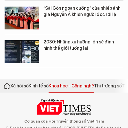
“Sài Gòn ngoan cường” của nhiếp ảnh
gia Nguyễn Á khiến người đọc rơi lệ
2030: Những xu hướng lớn sẽ định
hình thế giới tương lai
Xã hội số
Kinh tế số
Khoa học - Công nghệ
Thị trường số
Th
Cơ quan của Hội Truyền thông số Việt Nam
Giấy phép hoạt động báo chí số 165/GP-BVHTTDL do Bộ Văn hóa,