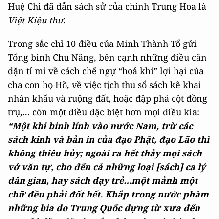
Huệ Chi đã dẫn sách sử của chính Trung Hoa là
Việt Kiệu thư
.
Trong sắc chỉ 10 điều của Minh Thành Tổ gửi
Tổng binh Chu Năng, bên cạnh những điều căn
dặn tỉ mỉ về cách chế ngự “hoả khí” lợi hại của
cha con họ Hồ, về việc tịch thu sổ sách kê khai
nhân khẩu và ruộng đất, hoặc đập phá cột đồng
trụ,... còn một điều đặc biệt hơn mọi điều kia:
“
Một khi binh lính vào nước Nam, trừ các
sách kinh và bản in của đạo Phật, đạo Lão thì
không thiêu hủy; ngoài ra hết thảy mọi sách
vở văn tự, cho đến cả những loại [sách] ca lý
dân gian, hay sách dạy trẻ…một mảnh một
chữ đều phải đốt hết. Khắp trong nước phàm
những bia do Trung Quốc dựng từ xưa đến