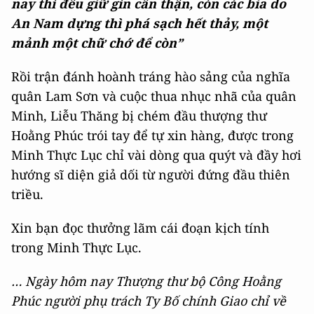
nay thì đều giữ gìn cẩn thận, còn các bia do
An Nam dựng thì phá sạch hết thảy, một
mảnh một chữ chớ để còn
”
Rồi trận đánh hoành tráng hào sảng của nghĩa
quân Lam Sơn và cuộc thua nhục nhã của quân
Minh, Liễu Thăng bị chém đầu thượng thư
Hoằng Phúc trói tay để tự xin hàng, được trong
Minh Thực Lục chỉ vài dòng qua quýt và đầy hơi
hướng sĩ diện giả dối từ người đứng đầu thiên
triều.
Xin bạn đọc thưởng lãm cái đoạn kịch tính
trong Minh Thực Lục.
… Ngày hôm nay Thượng thư bộ Công Hoằng
Phúc người phụ trách Ty Bố chính Giao chỉ về