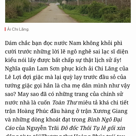
Ải Chi Lăng.
Dám chắc bạn đọc nước Nam không khỏi phì
cười trước những lời lẽ ngô nghê sai lạc sĩ diện
kiểu nói lấy được bất chấp sự thật lịch sử ấy!
Nghĩa quân Lam Sơn phục kích ải Chi Lăng của
Lê Lợi đợi giặc mà lại quỳ lạy trước đầu sỏ của
tướng giặc gọi hắn là cha mẹ dân mình như vậy
sao? May sao đã có những trang của chính sử
nước nhà là cuốn
Toàn Thư
miêu tả khá chi tiết
trận Hoàng Phúc đầu hàng ở trận Xương Giang
và những dòng khoát đạt trong
Bình Ngô Đại
Cáo
của Nguyễn Trãi
Đô đốc Thôi Tụ lê gối xin