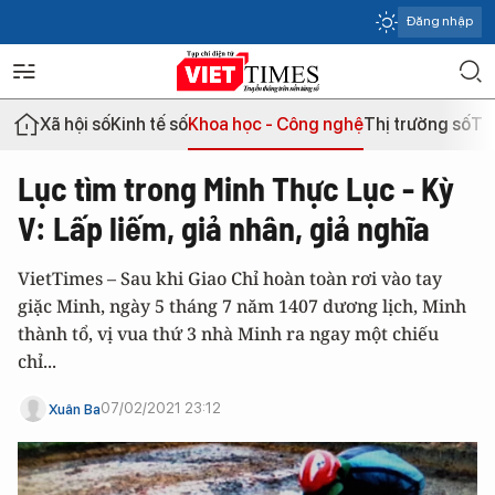
Đăng nhập
Xã hội số
Kinh tế số
Khoa học - Công nghệ
Thị trường số
Th
Lục tìm trong Minh Thực Lục - Kỳ
V: Lấp liếm, giả nhân, giả nghĩa
VietTimes – Sau khi Giao Chỉ hoàn toàn rơi vào tay
giặc Minh, ngày 5 tháng 7 năm 1407 dương lịch, Minh
thành tổ, vị vua thứ 3 nhà Minh ra ngay một chiếu
chỉ...
07/02/2021 23:12
Xuân Ba