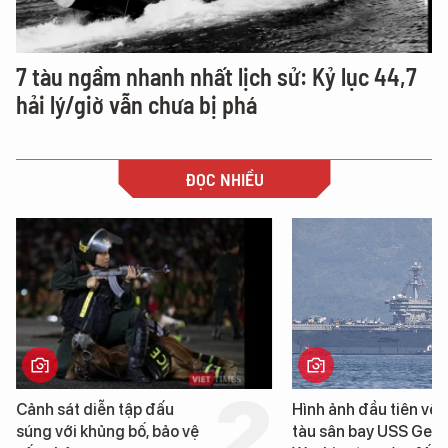
7 tàu ngầm nhanh nhất lịch sử: Kỷ lục 44,7
hải lý/giờ vẫn chưa bị phá
ĐỌC NHIỀU
Hình ảnh đầu tiên về siêu
Cận cảnh chiến hạm 
tàu sân bay USS George
tống tàu sân bay USS