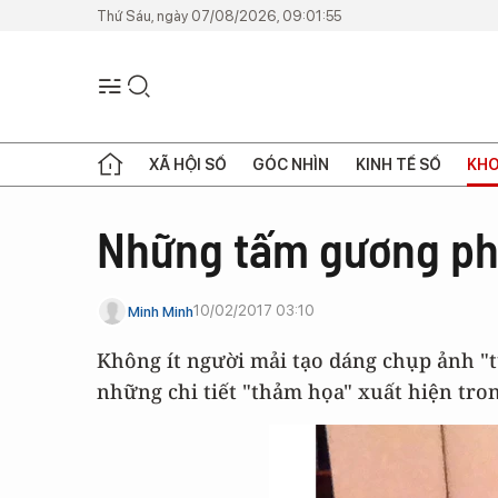
Thứ Sáu, ngày 07/08/2026, 09:01:55
XÃ HỘI SỐ
GÓC NHÌN
KINH TẾ SỐ
KHO
Những tấm gương phả
10/02/2017 03:10
Minh Minh
Không ít người mải tạo dáng chụp ảnh "
những chi tiết "thảm họa" xuất hiện tro