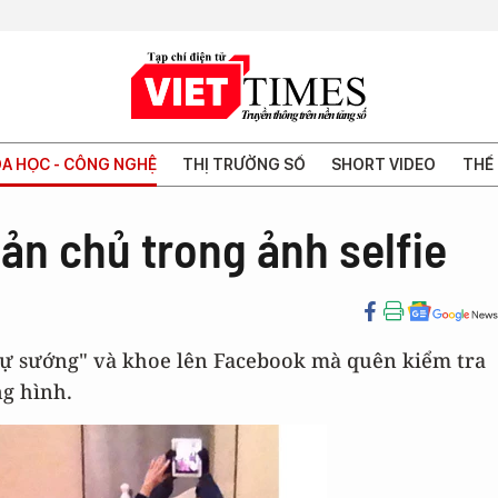
A HỌC - CÔNG NGHỆ
THỊ TRƯỜNG SỐ
SHORT VIDEO
THẾ 
n chủ trong ảnh selfie
tự sướng" và khoe lên Facebook mà quên kiểm tra
ng hình.