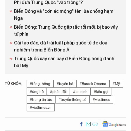
Phi đưa Trung Quốc “vào tròng”?
Biển Đông và "cơn ác mộng" tên lửa chống hạm
Nga
Biển Đông: Trung Quốc gặp rắc rối mới, bị bao vây
tứ phía
Cải tạo đảo, đá trái luật pháp quốc tế đe dọa
nghiêm trọng Biển Đông Á
Trung Quốc xây sân bay ở Biển Đông hòng đánh
bật Mỹ
TỪ KHÓA:
#tổng thống
#tuyên bố
#Barack Obama
#Mỹ
#ủng hộ
#phản đối
#an ninh
#kêu gọi
#trang tin tức
#truyền thông số
#viettimes
#viettimes.vn