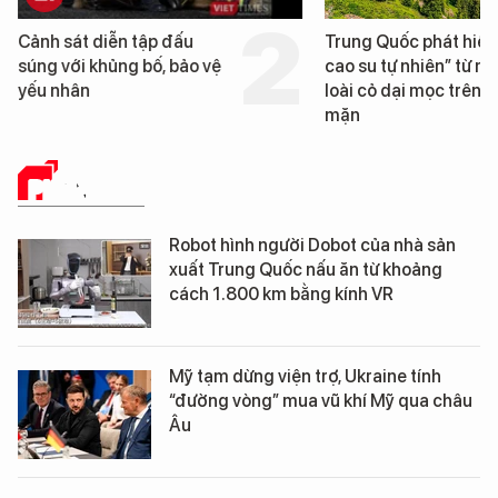
Trung Quốc phát hiện “mỏ
Loạt dự án bất
cao su tự nhiên” từ một
Đà Nẵng sắp bị
loài cỏ dại mọc trên đất
mặn
PHÂN TÍCH
Robot hình người Dobot của nhà sản
xuất Trung Quốc nấu ăn từ khoảng
cách 1.800 km bằng kính VR
Mỹ tạm dừng viện trợ, Ukraine tính
“đường vòng” mua vũ khí Mỹ qua châu
Âu