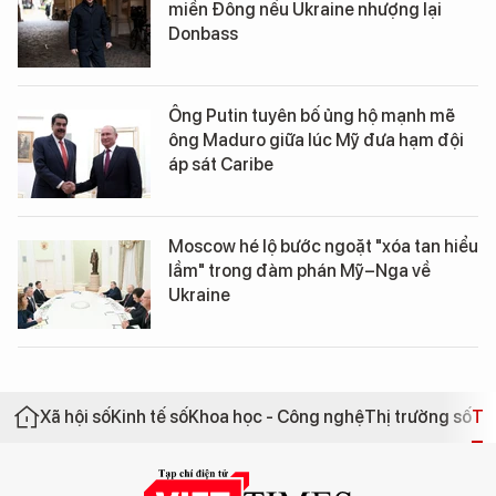
miền Đông nếu Ukraine nhượng lại
Donbass
Ông Putin tuyên bố ủng hộ mạnh mẽ
ông Maduro giữa lúc Mỹ đưa hạm đội
áp sát Caribe
Moscow hé lộ bước ngoặt "xóa tan hiểu
lầm" trong đàm phán Mỹ–Nga về
Ukraine
Xã hội số
Kinh tế số
Khoa học - Công nghệ
Thị trường số
Th