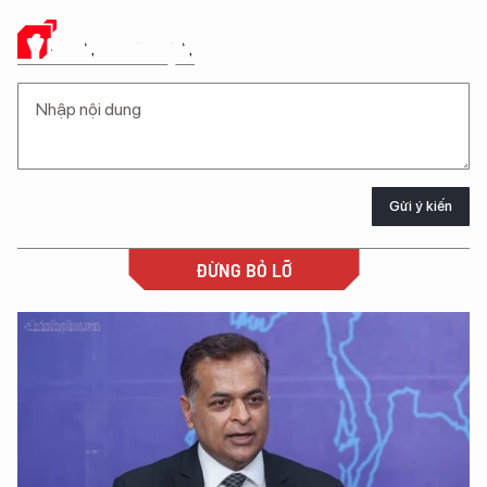
Ý KIẾN CỦA BẠN
Gửi ý kiến
ĐỪNG BỎ LỠ