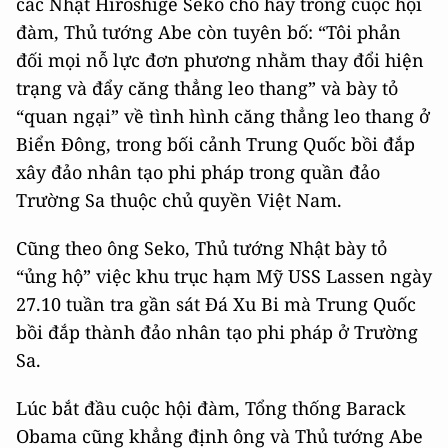
các Nhật Hiroshige Seko cho hay trong cuộc hội
đàm, Thủ tướng Abe còn tuyên bố: “Tôi phản
đối mọi nỗ lực đơn phương nhằm thay đổi hiện
trạng và đẩy căng thẳng leo thang” và bày tỏ
“quan ngại” về tình hình căng thẳng leo thang ở
Biển Đông, trong bối cảnh Trung Quốc bồi đắp
xây đảo nhân tạo phi pháp trong quần đảo
Trường Sa thuộc chủ quyền Việt Nam.
Cũng theo ông Seko, Thủ tướng Nhật bày tỏ
“ủng hộ” việc khu trục hạm Mỹ USS Lassen ngày
27.10 tuần tra gần sát Đá Xu Bi mà Trung Quốc
bồi đắp thành đảo nhân tạo phi pháp ở Trường
Sa.
Lúc bắt đầu cuộc hội đàm, Tổng thống Barack
Obama cũng khẳng định ông và Thủ tướng Abe