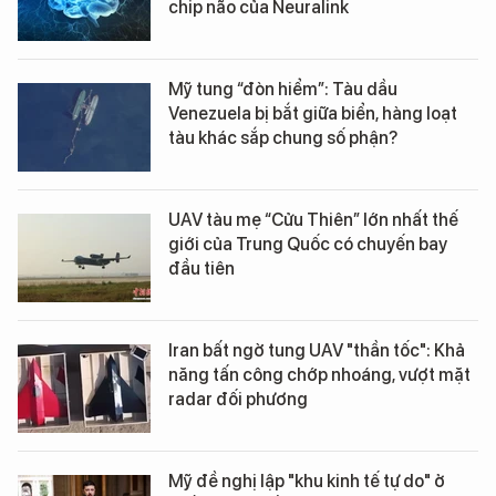
chip não của Neuralink
Mỹ tung “đòn hiểm”: Tàu dầu
Venezuela bị bắt giữa biển, hàng loạt
tàu khác sắp chung số phận?
UAV tàu mẹ “Cửu Thiên” lớn nhất thế
giới của Trung Quốc có chuyến bay
đầu tiên
Iran bất ngờ tung UAV "thần tốc": Khả
năng tấn công chớp nhoáng, vượt mặt
radar đối phương
Mỹ đề nghị lập "khu kinh tế tự do" ở