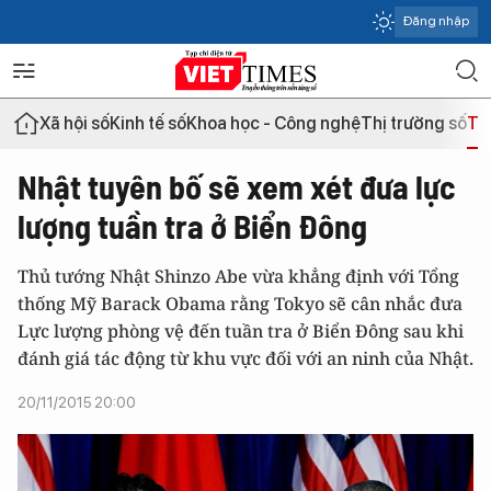
Đăng nhập
Xã hội số
Kinh tế số
Khoa học - Công nghệ
Thị trường số
Th
Nhật tuyên bố sẽ xem xét đưa lực
lượng tuần tra ở Biển Đông
Thủ tướng Nhật Shinzo Abe vừa khẳng định với Tổng
thống Mỹ Barack Obama rằng Tokyo sẽ cân nhắc đưa
Lực lượng phòng vệ đến tuần tra ở Biển Đông sau khi
đánh giá tác động từ khu vực đối với an ninh của Nhật.
20/11/2015 20:00