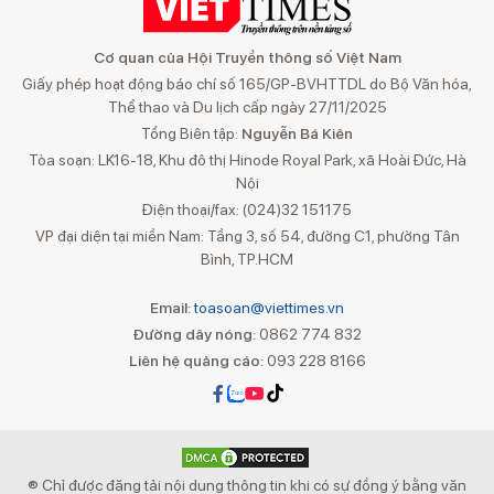
Cơ quan của Hội Truyền thông số Việt Nam
Giấy phép hoạt động báo chí số 165/GP-BVHTTDL do Bộ Văn hóa,
Thể thao và Du lịch cấp ngày 27/11/2025
Tổng Biên tập:
Nguyễn Bá Kiên
Tòa soạn: LK16-18, Khu đô thị Hinode Royal Park, xã Hoài Đức, Hà
Nội
Điện thoại/fax: (024)32 151175
VP đại diện tại miền Nam: Tầng 3, số 54, đường C1, phường Tân
Bình, TP.HCM
Email:
toasoan@viettimes.vn
Đường dây nóng:
0862 774 832
Liên hệ quảng cáo:
093 228 8166
® Chỉ được đăng tải nội dung thông tin khi có sự đồng ý bằng văn