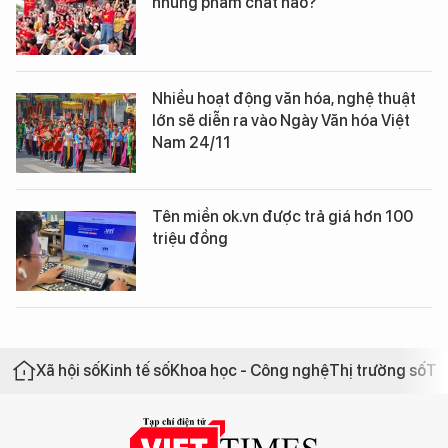
những phẩm chất nào?
Nhiều hoạt động văn hóa, nghệ thuật
lớn sẽ diễn ra vào Ngày Văn hóa Việt
Nam 24/11
Tên miền ok.vn được trả giá hơn 100
triệu đồng
Xã hội số
Kinh tế số
Khoa học - Công nghệ
Thị trường số
Th