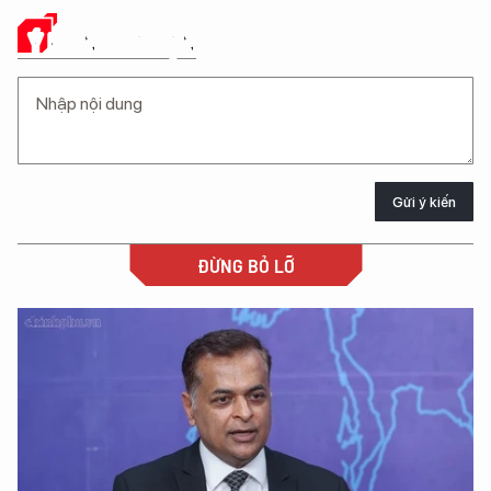
Ý KIẾN CỦA BẠN
Gửi ý kiến
ĐỪNG BỎ LỠ