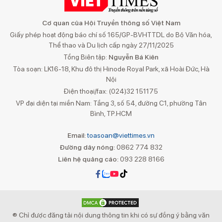
Cơ quan của Hội Truyền thông số Việt Nam
Giấy phép hoạt động báo chí số 165/GP-BVHTTDL do Bộ Văn hóa,
Thể thao và Du lịch cấp ngày 27/11/2025
Tổng Biên tập:
Nguyễn Bá Kiên
Tòa soạn: LK16-18, Khu đô thị Hinode Royal Park, xã Hoài Đức, Hà
Nội
Điện thoại/fax: (024)32 151175
VP đại diện tại miền Nam: Tầng 3, số 54, đường C1, phường Tân
Bình, TP.HCM
Email:
toasoan@viettimes.vn
Đường dây nóng:
0862 774 832
Liên hệ quảng cáo:
093 228 8166
® Chỉ được đăng tải nội dung thông tin khi có sự đồng ý bằng văn