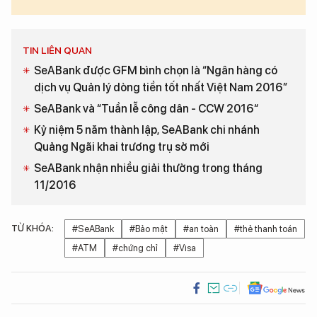
TIN LIÊN QUAN
SeABank được GFM bình chọn là “Ngân hàng có
dịch vụ Quản lý dòng tiền tốt nhất Việt Nam 2016”
SeABank và “Tuần lễ công dân - CCW 2016“
Kỷ niệm 5 năm thành lập, SeABank chi nhánh
Quảng Ngãi khai trương trụ sở mới
SeABank nhận nhiều giải thưởng trong tháng
11/2016
TỪ KHÓA:
#SeABank
#Bảo mật
#an toàn
#thẻ thanh toán
#ATM
#chứng chỉ
#Visa