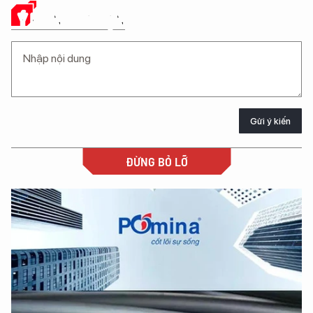
Ý KIẾN CỦA BẠN
Gửi ý kiến
ĐỪNG BỎ LỠ