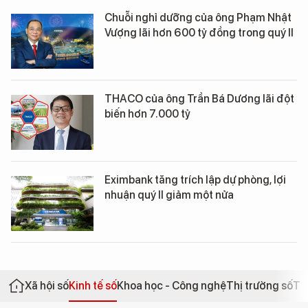
Chuỗi nghỉ dưỡng của ông Phạm Nhật
Vượng lãi hơn 600 tỷ đồng trong quý II
THACO của ông Trần Bá Dương lãi đột
biến hơn 7.000 tỷ
Eximbank tăng trích lập dự phòng, lợi
nhuận quý II giảm một nửa
Xã hội số
Kinh tế số
Khoa học - Công nghệ
Thị trường số
Th