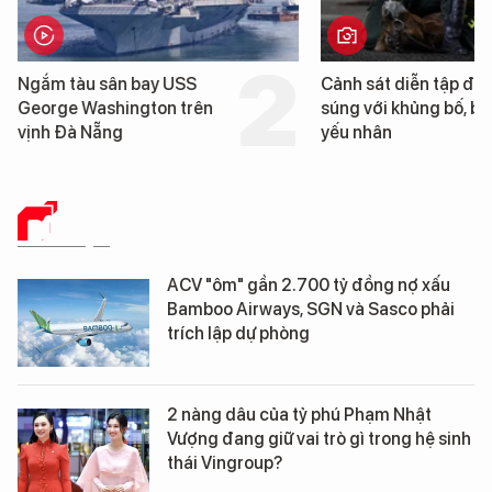
n bay USS
Cảnh sát diễn tập đấu
ington trên
súng với khủng bố, bảo vệ
yếu nhân
DỮ LIỆU
ACV "ôm" gần 2.700 tỷ đồng nợ xấu
Bamboo Airways, SGN và Sasco phải
trích lập dự phòng
2 nàng dâu của tỷ phú Phạm Nhật
Vượng đang giữ vai trò gì trong hệ sinh
thái Vingroup?