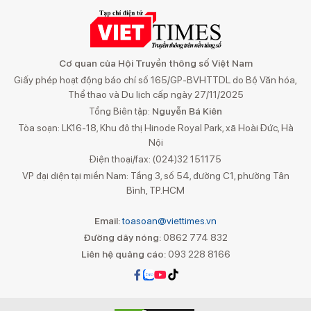
Cơ quan của Hội Truyền thông số Việt Nam
Giấy phép hoạt động báo chí số 165/GP-BVHTTDL do Bộ Văn hóa,
Thể thao và Du lịch cấp ngày 27/11/2025
Tổng Biên tập:
Nguyễn Bá Kiên
Tòa soạn: LK16-18, Khu đô thị Hinode Royal Park, xã Hoài Đức, Hà
Nội
Điện thoại/fax: (024)32 151175
VP đại diện tại miền Nam: Tầng 3, số 54, đường C1, phường Tân
Bình, TP.HCM
Email:
toasoan@viettimes.vn
Đường dây nóng:
0862 774 832
Liên hệ quảng cáo:
093 228 8166