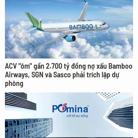
ACV "ôm" gần 2.700 tỷ đồng nợ xấu Bamboo
Airways, SGN và Sasco phải trích lập dự
phòng