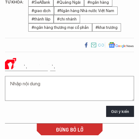
TỪ KHÓA:
#SeABank
#Quảng Ngãi
#ngân hàng
#giao dịch
#Ngân hàng Nhà nước Việt Nam
#thành lập
#chi nhánh
#ngân hàng thương mại cổ phần
#khai trương
Ý KIẾN CỦA BẠN
Gửi ý kiến
ĐỪNG BỎ LỠ