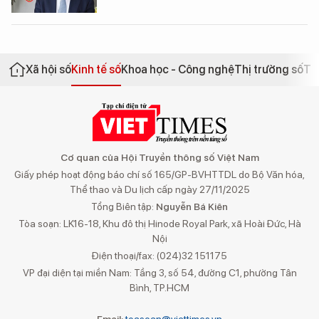
Xã hội số
Kinh tế số
Khoa học - Công nghệ
Thị trường số
Th
Cơ quan của Hội Truyền thông số Việt Nam
Giấy phép hoạt động báo chí số 165/GP-BVHTTDL do Bộ Văn hóa,
Thể thao và Du lịch cấp ngày 27/11/2025
Tổng Biên tập:
Nguyễn Bá Kiên
Tòa soạn: LK16-18, Khu đô thị Hinode Royal Park, xã Hoài Đức, Hà
Nội
Điện thoại/fax: (024)32 151175
VP đại diện tại miền Nam: Tầng 3, số 54, đường C1, phường Tân
Bình, TP.HCM