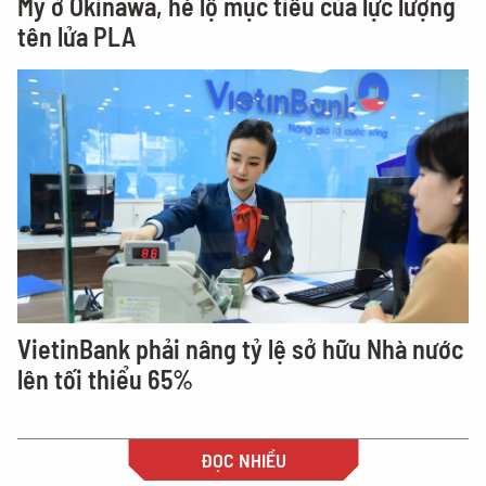
Mỹ ở Okinawa, hé lộ mục tiêu của lực lượng
tên lửa PLA
VietinBank phải nâng tỷ lệ sở hữu Nhà nước
lên tối thiểu 65%
ĐỌC NHIỀU