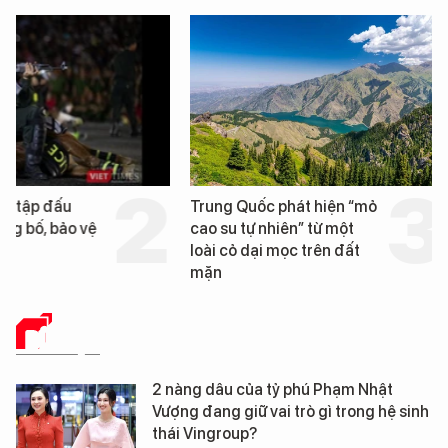
Trung Quốc phát hiện “mỏ
Loạt dự án bất động 
cao su tự nhiên” từ một
Đà Nẵng sắp bị kiểm t
loài cỏ dại mọc trên đất
mặn
DỮ LIỆU
2 nàng dâu của tỷ phú Phạm Nhật
Vượng đang giữ vai trò gì trong hệ sinh
thái Vingroup?