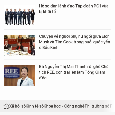
Hồ sơ dàn lãnh đạo Tập đoàn PC1 vừa
bị khởi tố
Chuyện về người phụ nữ ngồi giữa Elon
Musk và Tim Cook trong buổi quốc yến
ở Bắc Kinh
Bà Nguyễn Thị Mai Thanh rời ghế Chủ
tịch REE, con trai lên làm Tổng Giám
đốc
Xã hội số
Kinh tế số
Khoa học - Công nghệ
Thị trường số
Th