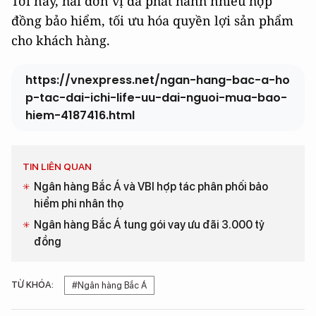
Tới nay, hai đơn vị đã phát hành nhiều hợp
đồng bảo hiểm, tối ưu hóa quyền lợi sản phẩm
cho khách hàng.
https://vnexpress.net/ngan-hang-bac-a-ho
p-tac-dai-ichi-life-uu-dai-nguoi-mua-bao-
hiem-4187416.html
TIN LIÊN QUAN
Ngân hàng Bắc Á và VBI hợp tác phân phối bảo
hiểm phi nhân thọ
Ngân hàng Bắc Á tung gói vay ưu đãi 3.000 tỷ
đồng
TỪ KHÓA:
#Ngân hàng Bắc Á