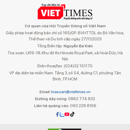
Cơ quan của Hội Truyền thông số Việt Nam
Giấy phép hoạt động báo chí số 165/GP-BVHTTDL do Bộ Văn hóa,
Thể thao và Du lịch cấp ngày 27/11/2025
Tổng Biên tập:
Nguyễn Bá Kiên
Tòa soạn: LK16-18, Khu đô thị Hinode Royal Park, xã Hoài Đức, Hà
Nội
Điện thoại/fax: (024)32 151175
VP đại diện tại miền Nam: Tầng 3, số 54, đường C1, phường Tân
Bình, TP.HCM
Email:
toasoan@viettimes.vn
Đường dây nóng:
0862 774 832
Liên hệ quảng cáo:
093 228 8166