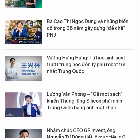
Bà Cao Thị Ngọc Dung và những biến
cố trong 38 năm gây dựng “đế chế”
PNJ
Vương Hưng Hưng: Từ học sinh suýt
trượt trung học đến tỷ phú robot trẻ
nhất Trung Quốc
Lương Văn Phong – "Gã mọt sách"
khiến Thung lũng Silicon phải nhìn
Trung Quốc bằng ánh mắt khác
Nhậm chức CEO GP.Invest, ông
Nguyễn Trí Dũng tiết lộ mục tiêu gì?