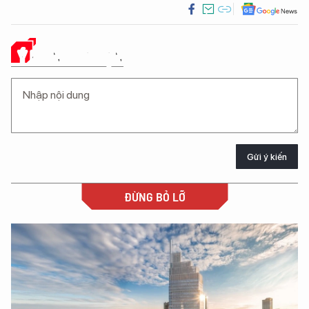
Ý KIẾN CỦA BẠN
Gửi ý kiến
ĐỪNG BỎ LỠ