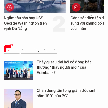
Ngắm tàu sân bay USS
Cảnh sát diễn tập đấ
George Washington trên
súng với khủng bố, bả
vịnh Đà Nẵng
yếu nhân
CHUYỆN DOANH NHÂN
Thấy gì sau đại hội cổ đông bất
thường "thay người mới" của
Eximbank?
Chân dung tân tổng giám đốc sinh
năm 1991 của PC1