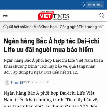
Đăng nhập
Xã hội số
Kinh tế số
Khoa học - Công nghệ
Thị trường số
Th
Ngân hàng Bắc Á hợp tác Dai-ichi
Life ưu đãi người mua bảo hiểm
Ngân hàng Bắc Á phối hợp Dai-ichi Life Việt Nam triển
khai chương trình "Tích lũy bảo vệ, quà tặng nhân
đôi", áp dụng từ ngày 1/11 đến hết 31/12.
05/11/2020 08:38
Thanh Di
Ngân hàng Bắc Á phối hợp Dai-ichi Life Việt
Nam triển khai chương trình "Tích lũy bảo vệ,
quà tặng nhân đôi", áp dụng từ ngày 1/11 đến