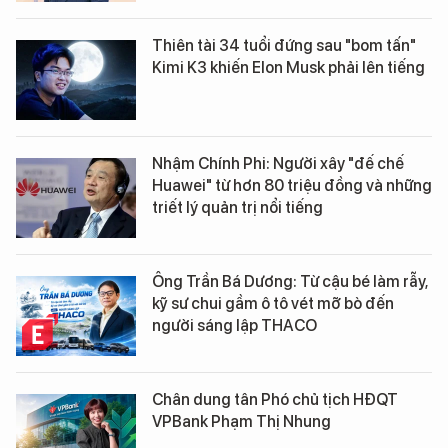
Thiên tài 34 tuổi đứng sau "bom tấn"
Kimi K3 khiến Elon Musk phải lên tiếng
Nhậm Chính Phi: Người xây "đế chế
Huawei" từ hơn 80 triệu đồng và những
triết lý quản trị nổi tiếng
Ông Trần Bá Dương: Từ cậu bé làm rẫy,
kỹ sư chui gầm ô tô vét mỡ bò đến
người sáng lập THACO
Chân dung tân Phó chủ tịch HĐQT
VPBank Phạm Thị Nhung