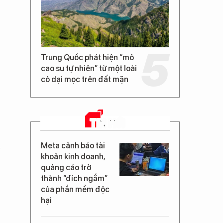
Trung Quốc phát hiện “mỏ
cao su tự nhiên” từ một loài
cỏ dại mọc trên đất mặn
TIN MỚI
n
Meta cảnh báo tài
khoản kinh doanh,
quảng cáo trở
thành “đích ngắm”
của phần mềm độc
hại