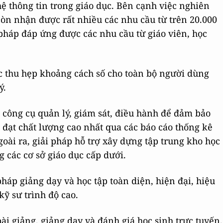
ệ thông tin trong giáo dục. Bên cạnh việc nghiên
òn nhận được rất nhiều các nhu cầu từ trên 20.000
 pháp đáp ứng được các nhu cầu từ giáo viên, học
c thu hẹp khoảng cách số cho toàn bộ người dùng
ý.
là công cụ quản lý, giám sát, điều hành để đảm bảo
 đạt chất lượng cao nhất qua các báo cáo thống kê
goài ra, giải pháp hỗ trợ xây dựng tập trung kho học
g các cơ sở giáo dục cấp dưới.
pháp giảng dạy và học tập toàn diện, hiện đại, hiệu
kỹ sư trình độ cao.
 bài giảng, giảng dạy và đánh giá học sinh trực tuyến.