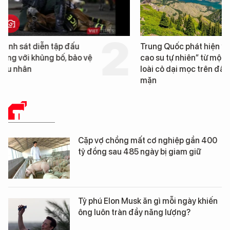
Trung Quốc phát hiện “mỏ
Loạt dự án bất động 
cao su tự nhiên” từ một
Đà Nẵng sắp bị kiểm t
loài cỏ dại mọc trên đất
mặn
THẾ GIỚI
Cặp vợ chồng mất cơ nghiệp gần 400
tỷ đồng sau 485 ngày bị giam giữ
Tỷ phú Elon Musk ăn gì mỗi ngày khiến
ông luôn tràn đầy năng lượng?