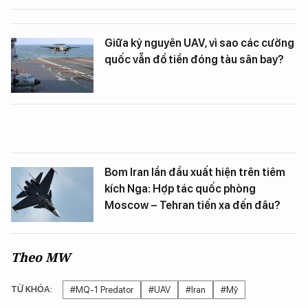
Giữa kỷ nguyên UAV, vì sao các cường
quốc vẫn đổ tiền đóng tàu sân bay?
Bom Iran lần đầu xuất hiện trên tiêm
kích Nga: Hợp tác quốc phòng
Moscow – Tehran tiến xa đến đâu?
Theo MW
TỪ KHÓA:
#MQ-1 Predator
#UAV
#Iran
#Mỹ