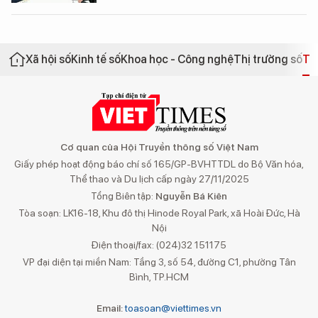
Xã hội số
Kinh tế số
Khoa học - Công nghệ
Thị trường số
Th
Cơ quan của Hội Truyền thông số Việt Nam
Giấy phép hoạt động báo chí số 165/GP-BVHTTDL do Bộ Văn hóa,
Thể thao và Du lịch cấp ngày 27/11/2025
Tổng Biên tập:
Nguyễn Bá Kiên
Tòa soạn: LK16-18, Khu đô thị Hinode Royal Park, xã Hoài Đức, Hà
Nội
Điện thoại/fax: (024)32 151175
VP đại diện tại miền Nam: Tầng 3, số 54, đường C1, phường Tân
Bình, TP.HCM
Email:
toasoan@viettimes.vn