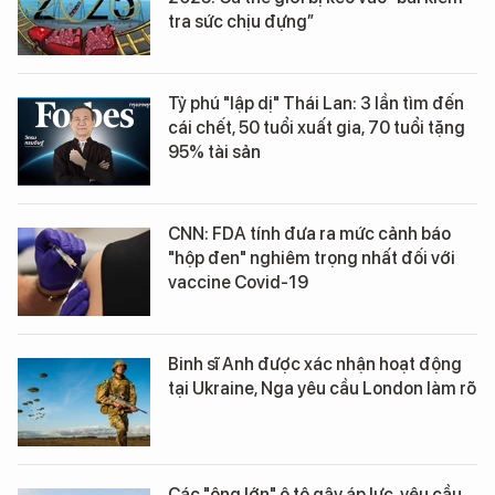
tra sức chịu đựng”
Tỷ phú "lập dị" Thái Lan: 3 lần tìm đến
cái chết, 50 tuổi xuất gia, 70 tuổi tặng
95% tài sản
CNN: FDA tính đưa ra mức cảnh báo
"hộp đen" nghiêm trọng nhất đối với
vaccine Covid-19
Binh sĩ Anh được xác nhận hoạt động
tại Ukraine, Nga yêu cầu London làm rõ
Các "ông lớn" ô tô gây áp lực, yêu cầu