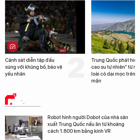
Trung Quốc phát hiện “mỏ
Loạt dự án bất động 
cao su tự nhiên” từ một
Đà Nẵng sắp bị kiểm t
loài cỏ dại mọc trên đất
mặn
PHÂN TÍCH
Robot hình người Dobot của nhà sản
xuất Trung Quốc nấu ăn từ khoảng
cách 1.800 km bằng kính VR