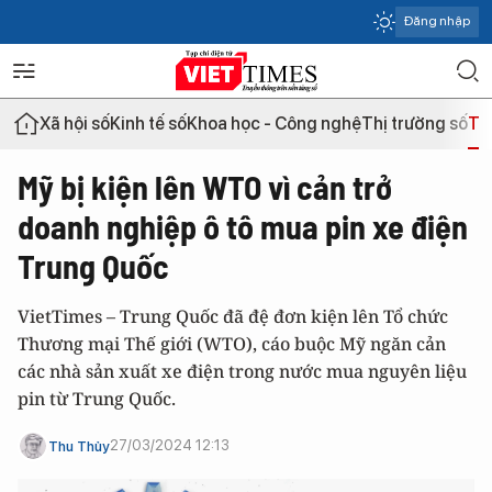
Đăng nhập
Xã hội số
Kinh tế số
Khoa học - Công nghệ
Thị trường số
Th
Mỹ bị kiện lên WTO vì cản trở
doanh nghiệp ô tô mua pin xe điện
Trung Quốc
VietTimes – Trung Quốc đã đệ đơn kiện lên Tổ chức
Thương mại Thế giới (WTO), cáo buộc Mỹ ngăn cản
các nhà sản xuất xe điện trong nước mua nguyên liệu
pin từ Trung Quốc.
27/03/2024 12:13
Thu Thủy