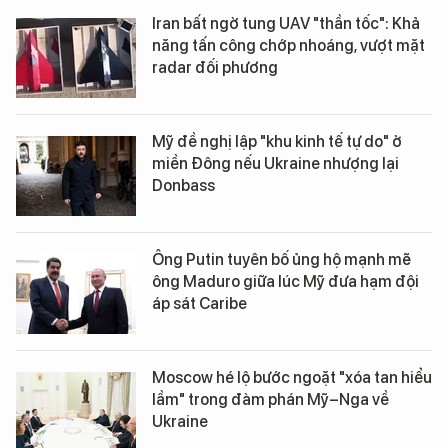
Iran bất ngờ tung UAV "thần tốc": Khả
năng tấn công chớp nhoáng, vượt mặt
radar đối phương
Mỹ đề nghị lập "khu kinh tế tự do" ở
miền Đông nếu Ukraine nhượng lại
Donbass
Ông Putin tuyên bố ủng hộ mạnh mẽ
ông Maduro giữa lúc Mỹ đưa hạm đội
áp sát Caribe
Moscow hé lộ bước ngoặt "xóa tan hiểu
lầm" trong đàm phán Mỹ–Nga về
Ukraine