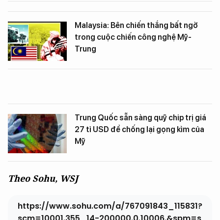
Malaysia: Bên chiến thắng bất ngờ
trong cuộc chiến công nghệ Mỹ-
Trung
Trung Quốc sẵn sàng quỹ chip trị giá
27 tỉ USD để chống lại gọng kìm của
Mỹ
Theo Sohu, WSJ
https://www.sohu.com/a/767091843_115831?
scm=10001.355_14-200000.0.10006.&spm=s