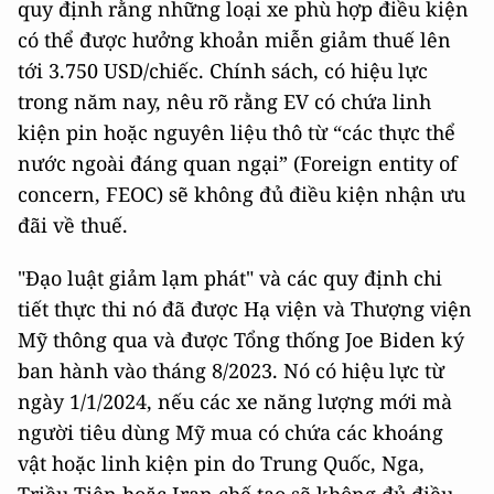
quy định rằng những loại xe phù hợp điều kiện
có thể được hưởng khoản miễn giảm thuế lên
tới 3.750 USD/chiếc. Chính sách, có hiệu lực
trong năm nay, nêu rõ rằng EV có chứa linh
kiện pin hoặc nguyên liệu thô từ “các thực thể
nước ngoài đáng quan ngại” (Foreign entity of
concern, FEOC) sẽ không đủ điều kiện nhận ưu
đãi về thuế.
"Đạo luật giảm lạm phát" và các quy định chi
tiết thực thi nó đã được Hạ viện và Thượng viện
Mỹ thông qua và được Tổng thống Joe Biden ký
ban hành vào tháng 8/2023. Nó có hiệu lực từ
ngày 1/1/2024, nếu các xe năng lượng mới mà
người tiêu dùng Mỹ mua có chứa các khoáng
vật hoặc linh kiện pin do Trung Quốc, Nga,
Triều Tiên hoặc Iran chế tạo sẽ không đủ điều