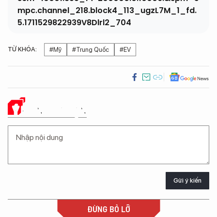
mpc.channel_218.block4_113_ugzL7M_1_fd.
5.1711529822939V8Dlrl2_704
TỪ KHÓA:
#Mỹ
#Trung Quốc
#EV
Ý KIẾN CỦA BẠN
Gửi ý kiến
ĐỪNG BỎ LỠ