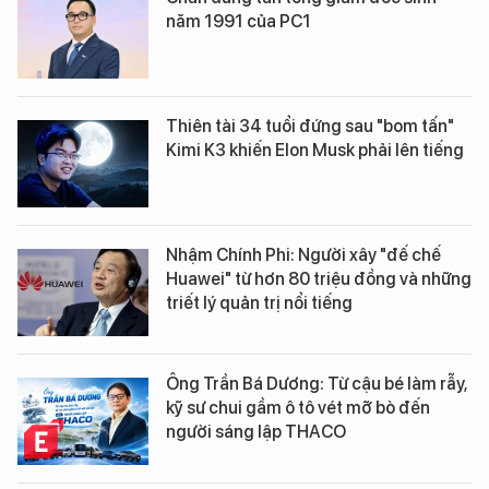
năm 1991 của PC1
Thiên tài 34 tuổi đứng sau "bom tấn"
Kimi K3 khiến Elon Musk phải lên tiếng
Nhậm Chính Phi: Người xây "đế chế
Huawei" từ hơn 80 triệu đồng và những
triết lý quản trị nổi tiếng
Ông Trần Bá Dương: Từ cậu bé làm rẫy,
kỹ sư chui gầm ô tô vét mỡ bò đến
người sáng lập THACO