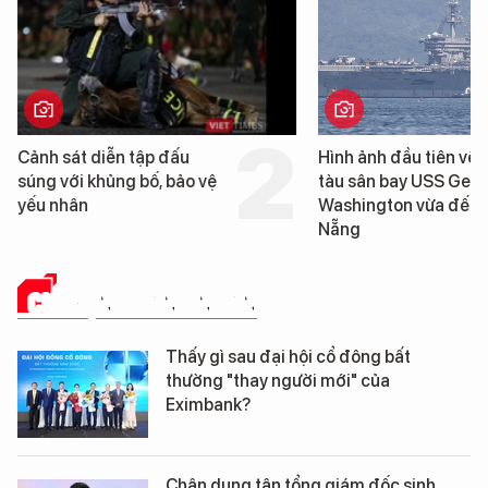
Cảnh sát diễn tập đấu
Hình ảnh đầu tiên về s
súng với khủng bố, bảo vệ
tàu sân bay USS Geor
yếu nhân
Washington vừa đến 
Nẵng
CHUYỆN DOANH NHÂN
Thấy gì sau đại hội cổ đông bất
thường "thay người mới" của
Eximbank?
Chân dung tân tổng giám đốc sinh