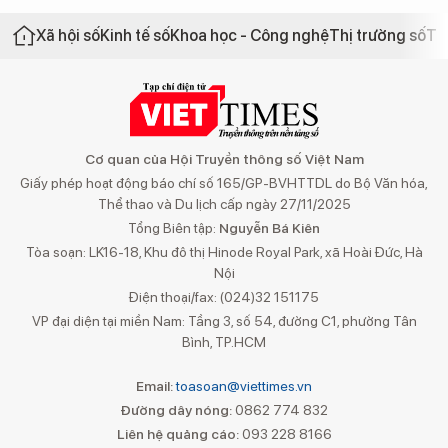
Xã hội số
Kinh tế số
Khoa học - Công nghệ
Thị trường số
Th
Cơ quan của Hội Truyền thông số Việt Nam
Giấy phép hoạt động báo chí số 165/GP-BVHTTDL do Bộ Văn hóa,
Thể thao và Du lịch cấp ngày 27/11/2025
Tổng Biên tập:
Nguyễn Bá Kiên
Tòa soạn: LK16-18, Khu đô thị Hinode Royal Park, xã Hoài Đức, Hà
Nội
Điện thoại/fax: (024)32 151175
VP đại diện tại miền Nam: Tầng 3, số 54, đường C1, phường Tân
Bình, TP.HCM
Email:
toasoan@viettimes.vn
Đường dây nóng:
0862 774 832
Liên hệ quảng cáo:
093 228 8166