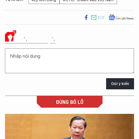
Ý KIẾN CỦA BẠN
Gửi ý kiến
ĐỪNG BỎ LỠ