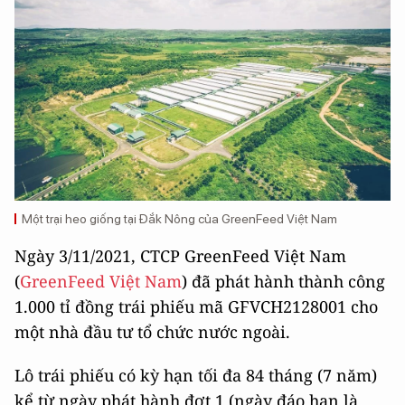
Một trại heo giống tại Đắk Nông của GreenFeed Việt Nam
Ngày 3/11/2021, CTCP GreenFeed Việt Nam
(
GreenFeed Việt Nam
) đã phát hành thành công
1.000 tỉ đồng trái phiếu mã GFVCH2128001 cho
một nhà đầu tư tổ chức nước ngoài.
Lô trái phiếu có kỳ hạn tối đa 84 tháng (7 năm)
kể từ ngày phát hành đợt 1 (ngày đáo hạn là