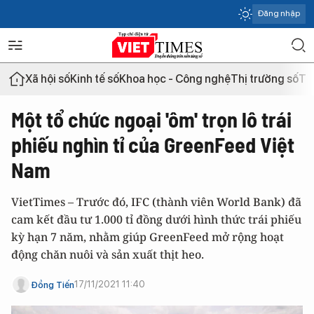
Đăng nhập
Xã hội số
Kinh tế số
Khoa học - Công nghệ
Thị trường số
Th
Một tổ chức ngoại 'ôm' trọn lô trái
phiếu nghìn tỉ của GreenFeed Việt
Nam
VietTimes – Trước đó, IFC (thành viên World Bank) đã
cam kết đầu tư 1.000 tỉ đồng dưới hình thức trái phiếu
kỳ hạn 7 năm, nhằm giúp GreenFeed mở rộng hoạt
động chăn nuôi và sản xuất thịt heo.
17/11/2021 11:40
Đồng Tiến