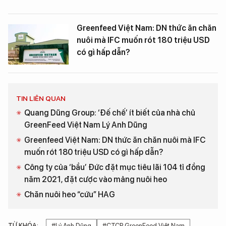
Greenfeed Việt Nam: DN thức ăn chăn
nuôi mà IFC muốn rót 180 triệu USD
có gì hấp dẫn?
TIN LIÊN QUAN
Quang Dũng Group: ‘Đế chế’ ít biết của nhà chủ
GreenFeed Việt Nam Lý Anh Dũng
Greenfeed Việt Nam: DN thức ăn chăn nuôi mà IFC
muốn rót 180 triệu USD có gì hấp dẫn?
Công ty của ‘bầu’ Đức đặt mục tiêu lãi 104 tỉ đồng
năm 2021, đặt cược vào mảng nuôi heo
Chăn nuôi heo “cứu” HAG
TỪ KHÓA:
#Lý Anh Dũng
#CTCP GreenFeed Việt Nam