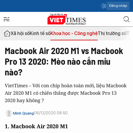
Đăng nhập
Xã hội số
Kinh tế số
Khoa học - Công nghệ
Thị trường số
Th
Macbook Air 2020 M1 vs Macbook
Pro 13 2020: Mèo nào cắn mỉu
nào?
VietTimes – Với con chip hoàn toàn mới, liệu Macbook
Air 2020 M1 có chiến thắng được Macbook Pro 13
2020 hay không ?
06/12/2020 08:50
Minh Quang
1. Macbook Air 2020 M1