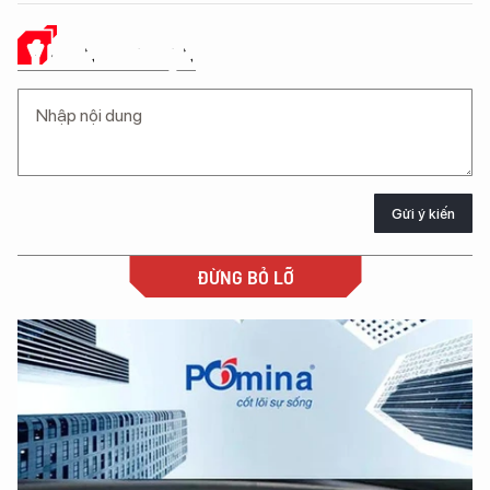
Ý KIẾN CỦA BẠN
Gửi ý kiến
ĐỪNG BỎ LỠ