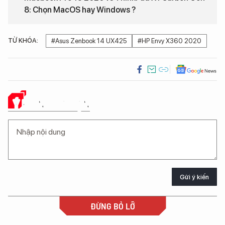
8: Chọn MacOS hay Windows ?
TỪ KHÓA:
#Asus Zenbook 14 UX425
#HP Envy X360 2020
Ý KIẾN CỦA BẠN
Gửi ý kiến
ĐỪNG BỎ LỠ