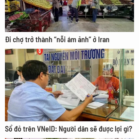
Đi chợ trở thành “nỗi ám ảnh” ở Iran
Sổ đỏ trên VNeID: Người dân sẽ được lợi gì?