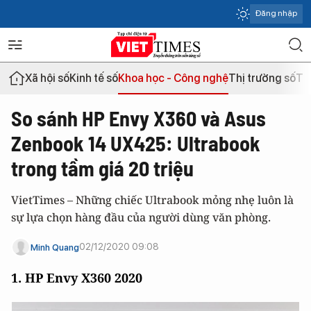
Đăng nhập
Xã hội số
Kinh tế số
Khoa học - Công nghệ
Thị trường số
Th
So sánh HP Envy X360 và Asus
Zenbook 14 UX425: Ultrabook
trong tầm giá 20 triệu
VietTimes – Những chiếc Ultrabook mỏng nhẹ luôn là
sự lựa chọn hàng đầu của người dùng văn phòng.
02/12/2020 09:08
Minh Quang
1. HP Envy X360 2020