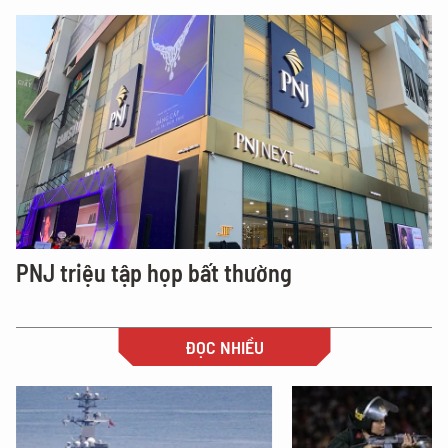
PNJ triệu tập họp bất thường
ĐỌC NHIỀU