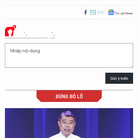
Ý KIẾN CỦA BẠN
Gửi ý kiến
ĐỪNG BỎ LỠ