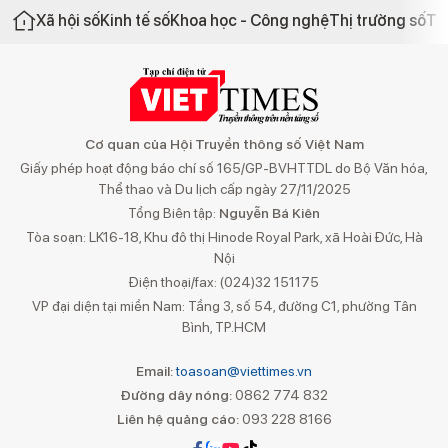
Xã hội số
Kinh tế số
Khoa học - Công nghệ
Thị trường số
Th
Cơ quan của Hội Truyền thông số Việt Nam
Giấy phép hoạt động báo chí số 165/GP-BVHTTDL do Bộ Văn hóa,
Thể thao và Du lịch cấp ngày 27/11/2025
Tổng Biên tập:
Nguyễn Bá Kiên
Tòa soạn: LK16-18, Khu đô thị Hinode Royal Park, xã Hoài Đức, Hà
Nội
Điện thoại/fax: (024)32 151175
VP đại diện tại miền Nam: Tầng 3, số 54, đường C1, phường Tân
Bình, TP.HCM
Email:
toasoan@viettimes.vn
Đường dây nóng:
0862 774 832
Liên hệ quảng cáo:
093 228 8166