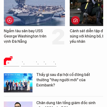
Cảnh sát diễn tập đấu
Hình ảnh đầu ti
súng với khủng bố, bảo vệ
tàu sân bay U
yếu nhân
Washington vừ
Nẵng
CHUYỆN DOANH NHÂN
Thấy gì sau đại hội cổ đông bất
thường "thay người mới" của
Eximbank?
Chân dung tân tổng giám đốc sinh