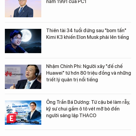
năm 1991 của PC1
Thiên tài 34 tuổi đứng sau "bom tấn"
Kimi K3 khiến Elon Musk phải lên tiếng
Nhậm Chính Phi: Người xây "đế chế
Huawei" từ hơn 80 triệu đồng và những
triết lý quản trị nổi tiếng
Ông Trần Bá Dương: Từ cậu bé làm rẫy,
kỹ sư chui gầm ô tô vét mỡ bò đến
người sáng lập THACO