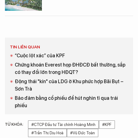
TIN LIÊN QUAN
“Cuộc lột xác” của KPF
Chứng khoán Everest họp ĐHĐCĐ bất thường, sắp
có thay đổi lớn trong HĐQT?
Động thái "kín" của LDG ở Khu phức hợp Bãi Bụt –
Sơn Trà
Bảo đảm bằng cổ phiếu để hút nghìn tỉ qua trái
phiếu
TỪ KHÓA:
#CTCP Đầu tư Tài chính Hoàng Minh
#KPF
#Trần Thị Dịu Hoà
#Vũ Đức Toàn