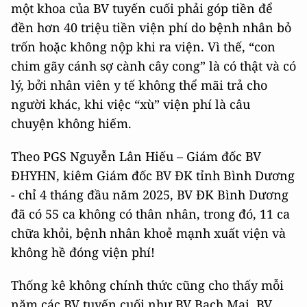
một khoa của BV tuyến cuối phải góp tiền để
đền hơn 40 triệu tiền viện phí do bệnh nhân bỏ
trốn hoặc không nộp khi ra viện. Vì thế, “con
chim gãy cánh sợ cành cây cong” là có thật và có
lý, bởi nhân viên y tế không thể mãi trả cho
người khác, khi việc “xù” viện phí là câu
chuyện không hiếm.
Theo PGS Nguyễn Lân Hiếu – Giám đốc BV
ĐHYHN, kiêm Giám đốc BV ĐK tỉnh Bình Dương
- chỉ 4 tháng đầu năm 2025, BV ĐK Bình Dương
đã có 55 ca không có thân nhân, trong đó, 11 ca
chữa khỏi, bệnh nhân khoẻ mạnh xuất viện và
không hề đóng viện phí!
Thống kê không chính thức cũng cho thấy mỗi
năm các BV tuyến cuối như BV Bạch Mai, BV