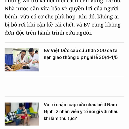
đương vai trò xã hội một cách bền vững. Do đó,
Nhà nước cần vừa bảo vệ quyền lợi của người
bệnh, vừa có cơ chế phù hợp. Khi đó, không ai
bị bỏ rơi khi cận kề cái chết, và BV cũng không
đơn độc trên hành trình cứu người.
BV Việt Đức cấp cứu hơn 200 ca tai
nạn giao thông dịp nghỉ lễ 30/4-1/5
Vụ tố chậm cấp cứu cháu bé ở Nam
Định: 2 nhân viên y tế nói gì với nhau
khi làm thủ tục?