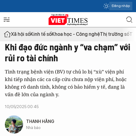
Đăng nhập
Xã hội số
Kinh tế số
Khoa học - Công nghệ
Thị trường số
Th
Khi đạo đức ngành y “va chạm” với
rủi ro tài chính
Tình trạng bệnh viện (BV) tự chủ lo bị “xù” viện phí
khi tiếp nhận các ca cấp cứu chưa nộp viện phí, hoặc
không rõ danh tính, không có bảo hiểm y tế, đang là
vấn đề lớn của ngành y.
10/05/2025 00:45
THANH HẰNG
Nhà báo