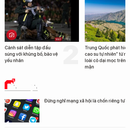
Cảnh sát diễn tập đấu
Trung Quốc phát hiện
súng với khủng bố, bảo vệ
cao su tự nhiên” từ m
yếu nhân
loài cỏ dại mọc trên đ
mặn
BÌNH LUẬN
Đừng nghĩ mạng xã hội là chốn riêng tư