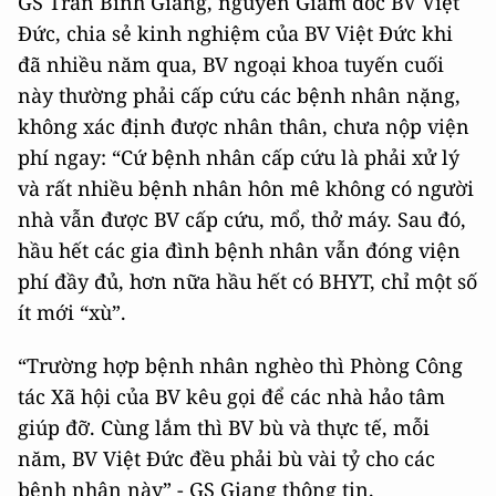
GS Trần Bình Giang, nguyên Giám đốc BV Việt
Đức, chia sẻ kinh nghiệm của BV Việt Đức khi
đã nhiều năm qua, BV ngoại khoa tuyến cuối
này thường phải cấp cứu các bệnh nhân nặng,
không xác định được nhân thân, chưa nộp viện
phí ngay: “Cứ bệnh nhân cấp cứu là phải xử lý
và rất nhiều bệnh nhân hôn mê không có người
nhà vẫn được BV cấp cứu, mổ, thở máy. Sau đó,
hầu hết các gia đình bệnh nhân vẫn đóng viện
phí đầy đủ, hơn nữa hầu hết có BHYT, chỉ một số
ít mới “xù”.
“Trường hợp bệnh nhân nghèo thì Phòng Công
tác Xã hội của BV kêu gọi để các nhà hảo tâm
giúp đỡ. Cùng lắm thì BV bù và thực tế, mỗi
năm, BV Việt Đức đều phải bù vài tỷ cho các
bệnh nhân này” - GS Giang thông tin.