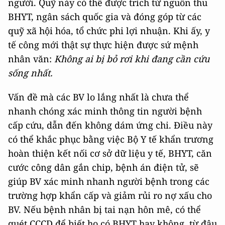
người. Quỹ này có thể được trích từ nguồn thu
BHYT, ngân sách quốc gia và đóng góp từ các
quỹ xã hội hóa, tổ chức phi lợi nhuận. Khi ấy, y
tế công mới thật sự thực hiện được sứ mệnh
nhân văn:
Không ai bị bỏ rơi khi đang cần cứu
sống nhất.
Vấn đề mà các BV lo lắng nhất là chưa thể
nhanh chóng xác minh thông tin người bệnh
cấp cứu, dẫn đến không dám ứng chi. Điều này
có thể khắc phục bằng việc Bộ Y tế khẩn trương
hoàn thiện kết nối cơ sở dữ liệu y tế, BHYT, căn
cước công dân gắn chip, bệnh án điện tử, sẽ
giúp BV xác minh nhanh người bệnh trong các
trường hợp khẩn cấp và giảm rủi ro nợ xấu cho
BV. Nếu bệnh nhân bị tai nạn hôn mê, có thể
quét CCCD để biết họ có BHYT hay không, từ đâu