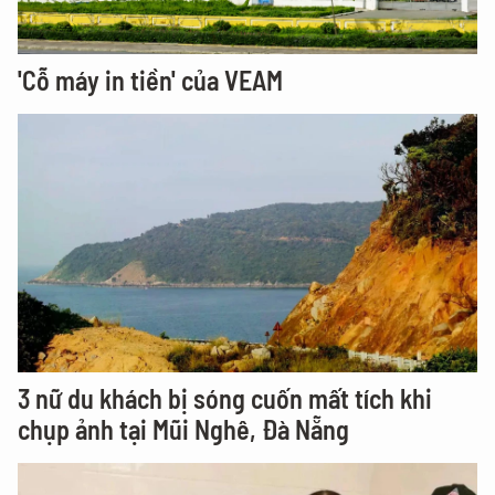
'Cỗ máy in tiền' của VEAM
3 nữ du khách bị sóng cuốn mất tích khi
chụp ảnh tại Mũi Nghê, Đà Nẵng