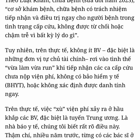
Theo Luật Khám, chữa bệnh (sửa đổi năm 2023),
“cơ sở khám bệnh, chữa bệnh có trách nhiệm
tiếp nhận và điều trị ngay cho người bệnh trong
tình trạng cấp cứu, không được từ chối hoặc
chậm trễ vì bất kỳ lý do gì”.
Tuy nhiên, trên thực tế, không ít BV – đặc biệt là
những đơn vị tự chủ tài chính– rơi vào tình thế
“vừa làm vừa run” khi tiếp nhận các ca cấp cứu
chưa nộp viện phí, không có bảo hiểm y tế
(BHYT), hoặc không xác định được danh tính
ngay.
Trên thực tế, việc “xù” viện phí xảy ra ở hầu
khắp các BV, đặc biệt là tuyến Trung ương. Là
nhà báo y tế, chúng tôi biết rất rõ điều này.
Thậm chí, nhiều năm trước, từng có các bác sĩ ở