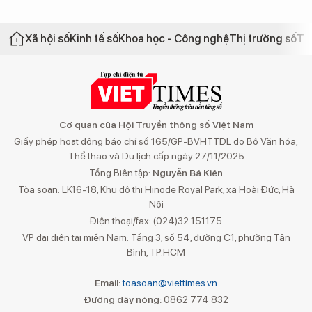
Xã hội số
Kinh tế số
Khoa học - Công nghệ
Thị trường số
Th
Cơ quan của Hội Truyền thông số Việt Nam
Giấy phép hoạt động báo chí số 165/GP-BVHTTDL do Bộ Văn hóa,
Thể thao và Du lịch cấp ngày 27/11/2025
Tổng Biên tập:
Nguyễn Bá Kiên
Tòa soạn: LK16-18, Khu đô thị Hinode Royal Park, xã Hoài Đức, Hà
Nội
Điện thoại/fax: (024)32 151175
VP đại diện tại miền Nam: Tầng 3, số 54, đường C1, phường Tân
Bình, TP.HCM
Email:
toasoan@viettimes.vn
Đường dây nóng:
0862 774 832