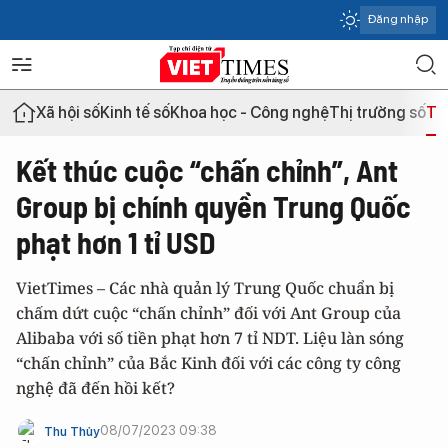
Đăng nhập
Xã hội số
Kinh tế số
Khoa học - Công nghệ
Thị trường số
Th
Kết thúc cuộc “chấn chỉnh”, Ant
Group bị chính quyền Trung Quốc
phạt hơn 1 tỉ USD
VietTimes – Các nhà quản lý Trung Quốc chuẩn bị
chấm dứt cuộc “chấn chỉnh” đối với Ant Group của
Alibaba với số tiền phạt hơn 7 tỉ NDT. Liệu làn sóng
“chấn chỉnh” của Bắc Kinh đối với các công ty công
nghệ đã đến hồi kết?
08/07/2023 09:38
Thu Thủy