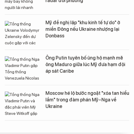
radar đối phương
Mỹ đề nghị lập "khu kinh tế tự do" ở
miền Đông nếu Ukraine nhượng lại
Donbass
Ông Putin tuyên bố ủng hộ mạnh mẽ
ông Maduro giữa lúc Mỹ đưa hạm đội
áp sát Caribe
Moscow hé lộ bước ngoặt "xóa tan hiểu
lầm" trong đàm phán Mỹ–Nga về
Ukraine