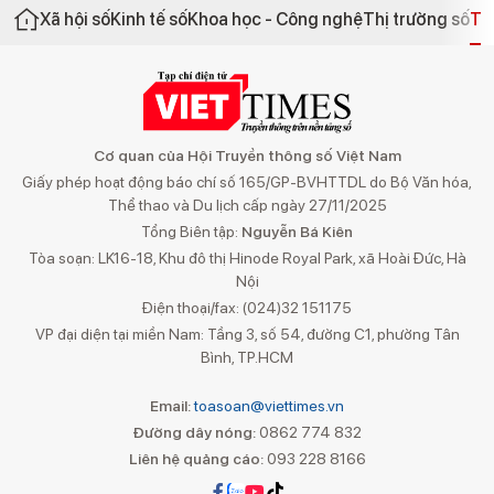
Xã hội số
Kinh tế số
Khoa học - Công nghệ
Thị trường số
Th
Cơ quan của Hội Truyền thông số Việt Nam
Giấy phép hoạt động báo chí số 165/GP-BVHTTDL do Bộ Văn hóa,
Thể thao và Du lịch cấp ngày 27/11/2025
Tổng Biên tập:
Nguyễn Bá Kiên
Tòa soạn: LK16-18, Khu đô thị Hinode Royal Park, xã Hoài Đức, Hà
Nội
Điện thoại/fax: (024)32 151175
VP đại diện tại miền Nam: Tầng 3, số 54, đường C1, phường Tân
Bình, TP.HCM
Email:
toasoan@viettimes.vn
Đường dây nóng:
0862 774 832
Liên hệ quảng cáo:
093 228 8166