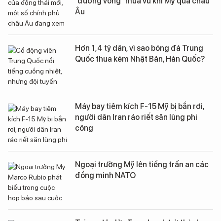
“đường vòng” mua vũ khí Mỹ qua châu
Âu
Hơn 1,4 tỷ dân, vì sao bóng đá Trung
Quốc thua kém Nhật Bản, Hàn Quốc?
Máy bay tiêm kích F-15 Mỹ bị bắn rơi,
người dân Iran ráo riết săn lùng phi
công
Ngoại trưởng Mỹ lên tiếng trấn an các
đồng minh NATO