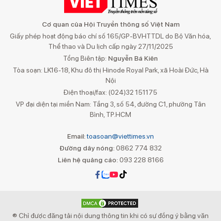
Cơ quan của Hội Truyền thông số Việt Nam
Giấy phép hoạt động báo chí số 165/GP-BVHTTDL do Bộ Văn hóa,
Thể thao và Du lịch cấp ngày 27/11/2025
Tổng Biên tập:
Nguyễn Bá Kiên
Tòa soạn: LK16-18, Khu đô thị Hinode Royal Park, xã Hoài Đức, Hà
Nội
Điện thoại/fax: (024)32 151175
VP đại diện tại miền Nam: Tầng 3, số 54, đường C1, phường Tân
Bình, TP.HCM
Email:
toasoan@viettimes.vn
Đường dây nóng:
0862 774 832
Liên hệ quảng cáo:
093 228 8166
® Chỉ được đăng tải nội dung thông tin khi có sự đồng ý bằng văn