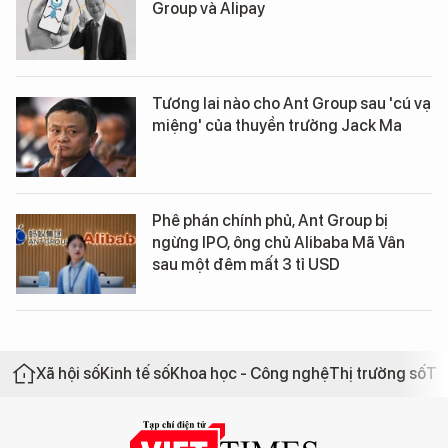
Group và Alipay
Tương lai nào cho Ant Group sau 'cú vạ
miệng' của thuyền trưởng Jack Ma
Phê phán chính phủ, Ant Group bị
ngừng IPO, ông chủ Alibaba Mã Vân
sau một đêm mất 3 tỉ USD
Xã hội số
Kinh tế số
Khoa học - Công nghệ
Thị trường số
Th