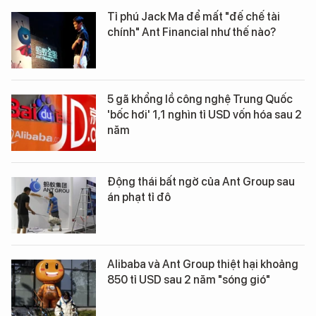
Tỉ phú Jack Ma để mất "đế chế tài
chính" Ant Financial như thế nào?
5 gã khổng lồ công nghệ Trung Quốc
'bốc hơi' 1,1 nghìn tỉ USD vốn hóa sau 2
năm
Động thái bất ngờ của Ant Group sau
án phạt tỉ đô
Alibaba và Ant Group thiệt hại khoảng
850 tỉ USD sau 2 năm "sóng gió"