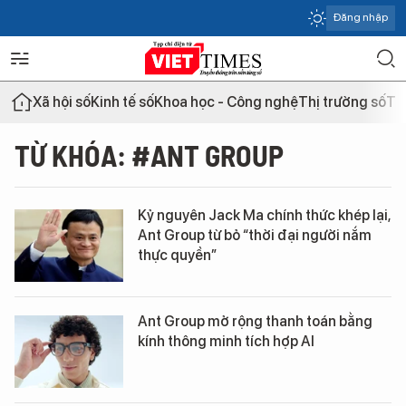
Đăng nhập
Xã hội số
Kinh tế số
Khoa học - Công nghệ
Thị trường số
Th
TỪ KHÓA: #ANT GROUP
Kỷ nguyên Jack Ma chính thức khép lại,
Ant Group từ bỏ “thời đại người nắm
thực quyền”
Ant Group mở rộng thanh toán bằng
kính thông minh tích hợp AI