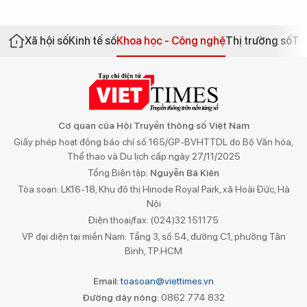
Xã hội số
Kinh tế số
Khoa học - Công nghệ
Thị trường số
Th
Cơ quan của Hội Truyền thông số Việt Nam
Giấy phép hoạt động báo chí số 165/GP-BVHTTDL do Bộ Văn hóa,
Thể thao và Du lịch cấp ngày 27/11/2025
Tổng Biên tập:
Nguyễn Bá Kiên
Tòa soạn: LK16-18, Khu đô thị Hinode Royal Park, xã Hoài Đức, Hà
Nội
Điện thoại/fax: (024)32 151175
VP đại diện tại miền Nam: Tầng 3, số 54, đường C1, phường Tân
Bình, TP.HCM
Email:
toasoan@viettimes.vn
Đường dây nóng:
0862 774 832