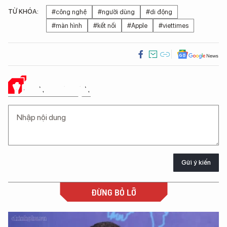
TỪ KHÓA:
#công nghệ
#người dùng
#di động
#màn hình
#kết nối
#Apple
#viettimes
Ý KIẾN CỦA BẠN
Gửi ý kiến
ĐỪNG BỎ LỠ