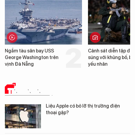
Cảnh sát diễn tập đấu
Trung Quốc phá
súng với khủng bố, bảo vệ
cao su tự nhiên
yếu nhân
loài cỏ dại mọc 
mặn
TIN CÔNG NGHỆ
Liệu Apple có bỏ lỡ thị trường điện
thoại gập?