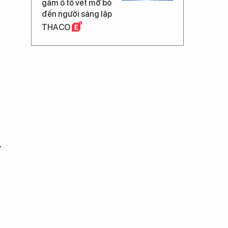
gầm ô tô vét mỡ bò
đến người sáng lập
THACO
ừ