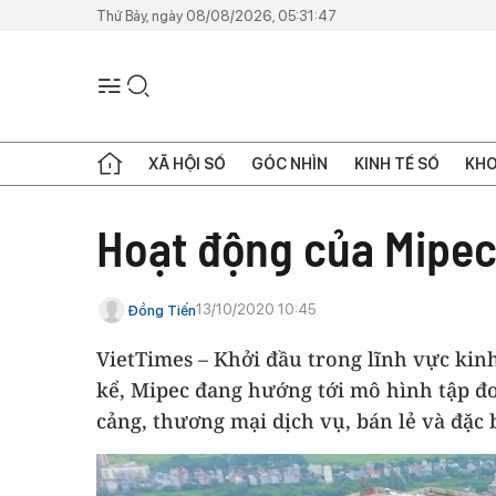
Thứ Bảy, ngày 08/08/2026, 05:31:47
XÃ HỘI SỐ
GÓC NHÌN
KINH TẾ SỐ
KHO
Hoạt động của Mipec 
13/10/2020 10:45
Đồng Tiến
VietTimes – Khởi đầu trong lĩnh vực kin
kể, Mipec đang hướng tới mô hình tập đ
cảng, thương mại dịch vụ, bán lẻ và đặc b