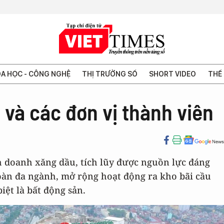
A HỌC - CÔNG NGHỆ
THỊ TRƯỜNG SỐ
SHORT VIDEO
THẾ 
và các đơn vị thành viên
h doanh xăng dầu, tích lũy được nguồn lực đáng
oàn đa ngành, mở rộng hoạt động ra kho bãi cầu
iệt là bất động sản.