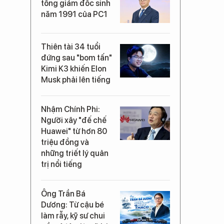
tổng giám đốc sinh
năm 1991 của PC1
Thiên tài 34 tuổi
đứng sau "bom tấn"
Kimi K3 khiến Elon
Musk phải lên tiếng
Nhậm Chính Phi:
Người xây "đế chế
Huawei" từ hơn 80
triệu đồng và
những triết lý quản
trị nổi tiếng
Ông Trần Bá
Dương: Từ cậu bé
làm rẫy, kỹ sư chui