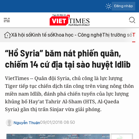
Đăng nhập
Xã hội số
Kinh tế số
Khoa học - Công nghệ
Thị trường số
Th
“Hồ Syria” băm nát phiến quân,
chiếm 14 cứ địa tại sào huyệt Idlib
VietTimes -- Quân đội Syria, chủ công là lực lượng
Tiger tiếp tục chiến dịch tấn công trên vùng nông thôn
miền nam Idlib, đánh phá chiến tuyến của lực lượng
khủng bố Hay’at Tahrir Al-Sham (HTS, Al-Qaeda
Syria) gần thị trấn Sinjar vừa giải phóng.
09/01/2018 08:50
Nguyễn Thuận