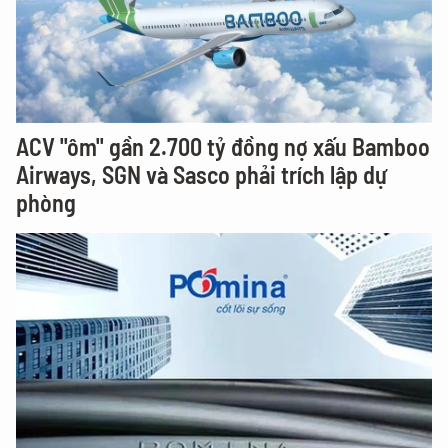
ACV "ôm" gần 2.700 tỷ đồng nợ xấu Bamboo
Airways, SGN và Sasco phải trích lập dự
phòng