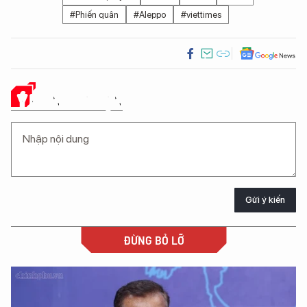
#Phiến quân
#Aleppo
#viettimes
Ý KIẾN CỦA BẠN
Gửi ý kiến
ĐỪNG BỎ LỠ