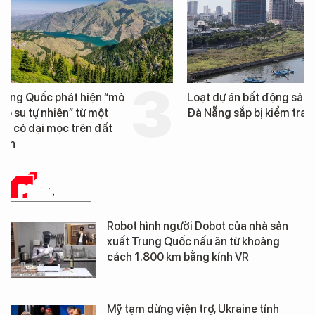
Loạt dự án bất động sản ở
Nga xây dựng hơn 1.
Đà Nẵng sắp bị kiểm tra
km "hành lang chống
UAV" bảo vệ tuyến hậ
cần trên chiến trường
PHÂN TÍCH
Robot hình người Dobot của nhà sản
xuất Trung Quốc nấu ăn từ khoảng
cách 1.800 km bằng kính VR
Mỹ tạm dừng viện trợ, Ukraine tính