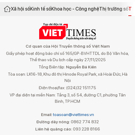
Xã hội số
Kinh tế số
Khoa học - Công nghệ
Thị trường số
Th
Cơ quan của Hội Truyền thông số Việt Nam
Giấy phép hoạt động báo chí số 165/GP-BVHTTDL do Bộ Văn hóa,
Thể thao và Du lịch cấp ngày 27/11/2025
Tổng Biên tập:
Nguyễn Bá Kiên
Tòa soạn: LK16-18, Khu đô thị Hinode Royal Park, xã Hoài Đức, Hà
Nội
Điện thoại/fax: (024)32 151175
VP đại diện tại miền Nam: Tầng 3, số 54, đường C1, phường Tân
Bình, TP.HCM
Email:
toasoan@viettimes.vn
Đường dây nóng:
0862 774 832
Liên hệ quảng cáo:
093 228 8166