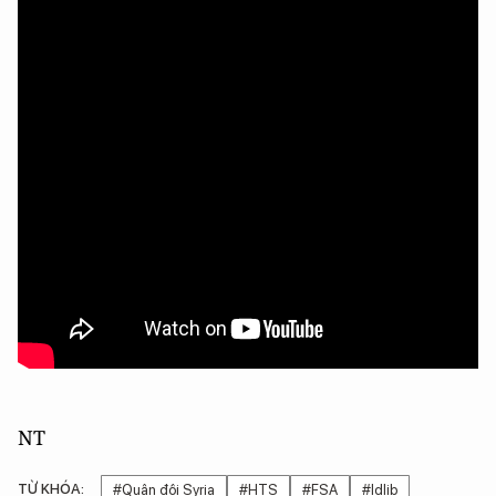
NT
TỪ KHÓA:
#Quân đội Syria
#HTS
#FSA
#Idlib