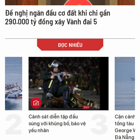
Đề nghị ngăn đầu cơ đất khi chi gần
290.000 tỷ đồng xây Vành đai 5
ĐỌC NHIỀU
Cảnh sát diễn tập đấu
Cận cảnh chiến hạm 
súng với khủng bố, bảo vệ
tống tàu sân bay USS
yếu nhân
George Washington 
Đà Nẵng