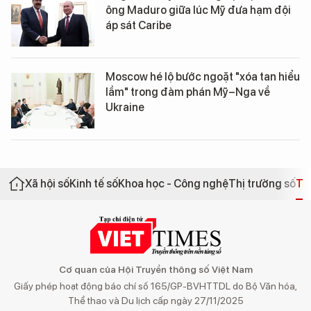
ông Maduro giữa lúc Mỹ đưa hạm đội
áp sát Caribe
Moscow hé lộ bước ngoặt "xóa tan hiểu
lầm" trong đàm phán Mỹ–Nga về
Ukraine
Xã hội số
Kinh tế số
Khoa học - Công nghệ
Thị trường số
Th
Cơ quan của Hội Truyền thông số Việt Nam
Giấy phép hoạt động báo chí số 165/GP-BVHTTDL do Bộ Văn hóa,
Thể thao và Du lịch cấp ngày 27/11/2025