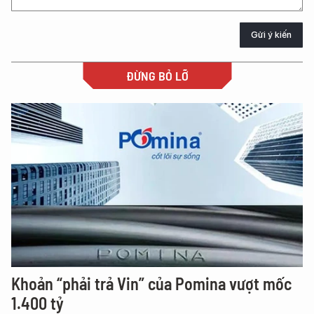
Gửi ý kiến
ĐỪNG BỎ LỠ
Khoản “phải trả Vin” của Pomina vượt mốc
1.400 tỷ