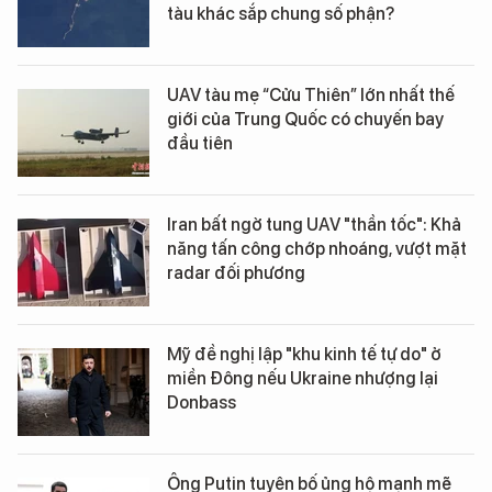
tàu khác sắp chung số phận?
UAV tàu mẹ “Cửu Thiên” lớn nhất thế
giới của Trung Quốc có chuyến bay
đầu tiên
Iran bất ngờ tung UAV "thần tốc": Khả
năng tấn công chớp nhoáng, vượt mặt
radar đối phương
Mỹ đề nghị lập "khu kinh tế tự do" ở
miền Đông nếu Ukraine nhượng lại
Donbass
Ông Putin tuyên bố ủng hộ mạnh mẽ