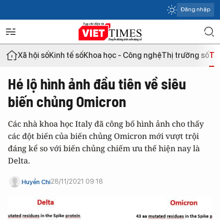
Đăng nhập
Xã hội số
Kinh tế số
Khoa học - Công nghệ
Thị trường số
Th
Hé lộ hình ảnh đầu tiên về siêu
biến chủng Omicron
Các nhà khoa học Italy đã công bố hình ảnh cho thấy
các đột biến của biến chủng Omicron mới vượt trội
đáng kể so với biến chủng chiếm ưu thế hiện nay là
Delta.
28/11/2021 09:18
Huyền Chi