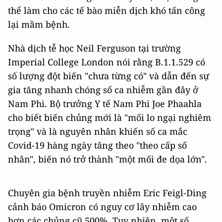
thể làm cho các tế bào miễn dịch khó tấn công
lại mầm bệnh.
Nhà dịch tễ học Neil Ferguson tại trường
Imperial College London nói rằng B.1.1.529 có
số lượng đột biến "chưa từng có" và dẫn đến sự
gia tăng nhanh chóng số ca nhiễm gần đây ở
Nam Phi. Bộ trưởng Y tế Nam Phi Joe Phaahla
cho biết biến chủng mới là "mối lo ngại nghiêm
trọng" và là nguyên nhân khiến số ca mắc
Covid-19 hàng ngày tăng theo "theo cấp số
nhân", biến nó trở thành "một mối đe dọa lớn".
Chuyên gia bệnh truyền nhiễm Eric Feigl-Ding
cảnh báo Omicron có nguy cơ lây nhiễm cao
hơn các chủng cũ 500%. Tuy nhiên, một số