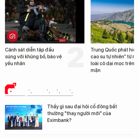
Trung Quốc phát hiện “mỏ
Loạt dự án bất động 
cao su tự nhiên” từ một
Đà Nẵng sắp bị kiểm t
loài cỏ dại mọc trên đất
mặn
CHUYỆN DOANH NHÂN
Thấy gì sau đại hội cổ đông bất
thường "thay người mới" của
Eximbank?