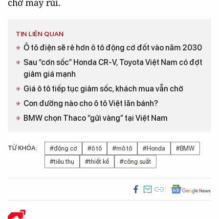
chờ may rủi.
TIN LIÊN QUAN
Ô tô điện sẽ rẻ hơn ô tô động cơ đốt vào năm 2030
Sau “cơn sốc” Honda CR-V, Toyota Việt Nam có đợt
giảm giá mạnh
Giá ô tô tiếp tục giảm sốc, khách mua vẫn chờ
Con đường nào cho ô tô Việt lăn bánh?
BMW chọn Thaco “gửi vàng” tại Việt Nam
TỪ KHÓA:
#động cơ
#ô tô
#mô tô
#Honda
#BMW
#tiêu thụ
#thiết kế
#công suất