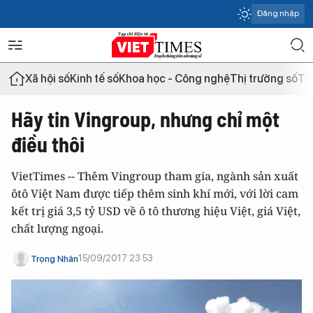
Đăng nhập
Xã hội số
Kinh tế số
Khoa học - Công nghệ
Thị trường số
Th
Hãy tin Vingroup, nhưng chỉ một
điều thôi
VietTimes -- Thêm Vingroup tham gia, ngành sản xuất
ôtô Việt Nam được tiếp thêm sinh khí mới, với lời cam
kết trị giá 3,5 tỷ USD về ô tô thương hiệu Việt, giá Việt,
chất lượng ngoại.
15/09/2017 23:53
Trọng Nhân