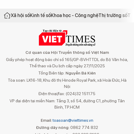
Xã hội số
Kinh tế số
Khoa học - Công nghệ
Thị trường số
Th
Cơ quan của Hội Truyền thông số Việt Nam
Giấy phép hoạt động báo chí số 165/GP-BVHTTDL do Bộ Văn hóa,
Thể thao và Du lịch cấp ngày 27/11/2025
Tổng Biên tập:
Nguyễn Bá Kiên
Tòa soạn: LK16-18, Khu đô thị Hinode Royal Park, xã Hoài Đức, Hà
Nội
Điện thoại/fax: (024)32 151175
VP đại diện tại miền Nam: Tầng 3, số 54, đường C1, phường Tân
Bình, TP.HCM
Email:
toasoan@viettimes.vn
Đường dây nóng:
0862 774 832