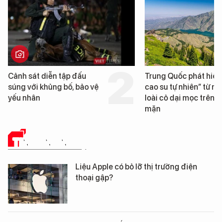
Cảnh sát diễn tập đấu
Trung Quốc phát hiện
súng với khủng bố, bảo vệ
cao su tự nhiên” từ m
yếu nhân
loài cỏ dại mọc trên đ
mặn
TIN CÔNG NGHỆ
Liệu Apple có bỏ lỡ thị trường điện
thoại gập?