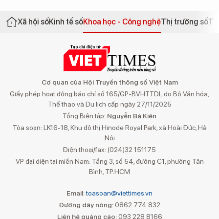
Xã hội số
Kinh tế số
Khoa học - Công nghệ
Thị trường số
Th
Cơ quan của Hội Truyền thông số Việt Nam
Giấy phép hoạt động báo chí số 165/GP-BVHTTDL do Bộ Văn hóa,
Thể thao và Du lịch cấp ngày 27/11/2025
Tổng Biên tập:
Nguyễn Bá Kiên
Tòa soạn: LK16-18, Khu đô thị Hinode Royal Park, xã Hoài Đức, Hà
Nội
Điện thoại/fax: (024)32 151175
VP đại diện tại miền Nam: Tầng 3, số 54, đường C1, phường Tân
Bình, TP.HCM
Email:
toasoan@viettimes.vn
Đường dây nóng:
0862 774 832
Liên hệ quảng cáo:
093 228 8166