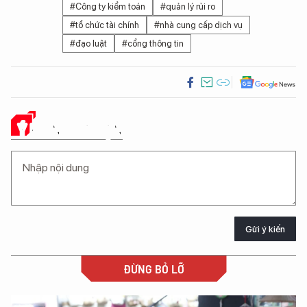
#Công ty kiểm toán
#quản lý rủi ro
#tổ chức tài chính
#nhà cung cấp dịch vụ
#đạo luật
#cổng thông tin
Ý KIẾN CỦA BẠN
Gửi ý kiến
ĐỪNG BỎ LỠ