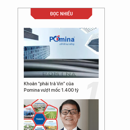
ĐỌC NHIỀU
Khoản “phải trả Vin” của
Pomina vượt mốc 1.400 tỷ