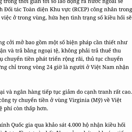
trong thời gian tới số lao động ra nước ngoài sẽ
nh Đối tác Toàn diện Khu vực (RCEP) công nhân tron
 việc ở trong vùng, hứa hẹn tình trạng số kiều hối sẽ
àng cởi mở bao gồm một số biện pháp cần thiết như
n và trả bằng ngoại tệ, không phải trả thuế thu
ụ chuyển tiền phát triển rộng rãi, thủ tục chuyển
ng chỉ trong vòng 24 giờ là người ở Việt Nam nhận
i và ngân hàng tiếp tục giảm do cạnh tranh rất cao.
ông ty chuyển tiền ở vùng Virginia (Mỹ) về Việt
ệ phí còn thấp hơn.
hính Quốc gia qua khảo sát 4.000 hộ nhận kiều hối