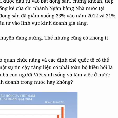
 được đầu tư vào bất động sản, chứng khoán, tiếp
 thống kê của chi nhánh Ngân hàng Nhà nước tại
t động sản đã giảm xuống 23% vào năm 2012 và 21%
ầu tư vào lĩnh vực kinh doanh gia tăng.
à chuyện đáng mừng. Thế nhưng cũng có không ít
cơ quan chức năng và các định chế quốc tế có thể
t sự tin cậy rằng liệu có phải toàn bộ kiều hối là
 bà con người Việt sinh sống và làm việc ở nước
inh doanh trong nước hay không?