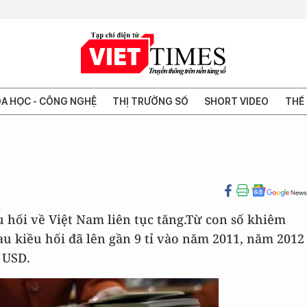
A HỌC - CÔNG NGHỆ
THỊ TRƯỜNG SỐ
SHORT VIDEO
THẾ 
 hối về Việt Nam liên tục tăng.Từ con số khiêm
au kiều hối đã lên gần 9 tỉ vào năm 2011, năm 2012
ỉ USD.