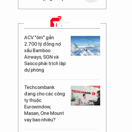
TIN MỚI
ACV "ôm" gần
2.700 tỷ đồng nợ
xấu Bamboo
Airways, SGN và
Sasco phải trích lập
dự phòng
Techcombank
đang cho các công
m
ty thuộc
Eurowindow,
Masan, One Mount
vay bao nhiêu?