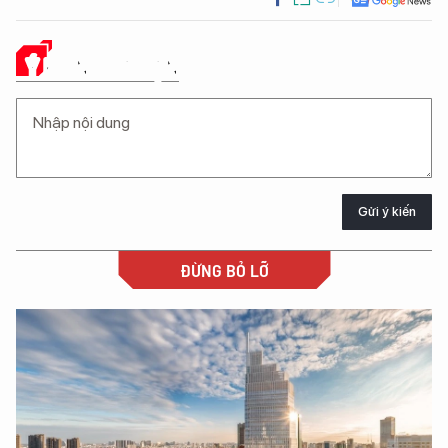
Ý KIẾN CỦA BẠN
Gửi ý kiến
ĐỪNG BỎ LỠ