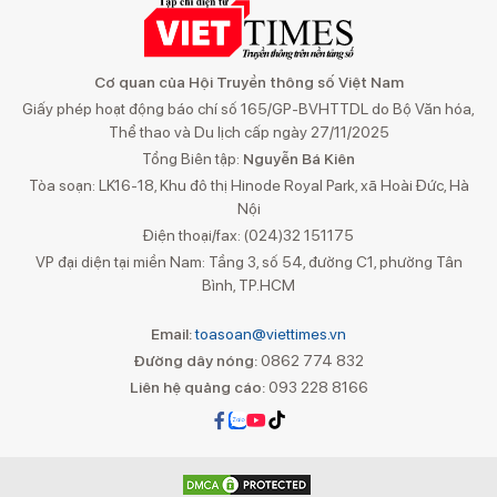
Cơ quan của Hội Truyền thông số Việt Nam
Giấy phép hoạt động báo chí số 165/GP-BVHTTDL do Bộ Văn hóa,
Thể thao và Du lịch cấp ngày 27/11/2025
Tổng Biên tập:
Nguyễn Bá Kiên
Tòa soạn: LK16-18, Khu đô thị Hinode Royal Park, xã Hoài Đức, Hà
Nội
Điện thoại/fax: (024)32 151175
VP đại diện tại miền Nam: Tầng 3, số 54, đường C1, phường Tân
Bình, TP.HCM
Email:
toasoan@viettimes.vn
Đường dây nóng:
0862 774 832
Liên hệ quảng cáo:
093 228 8166