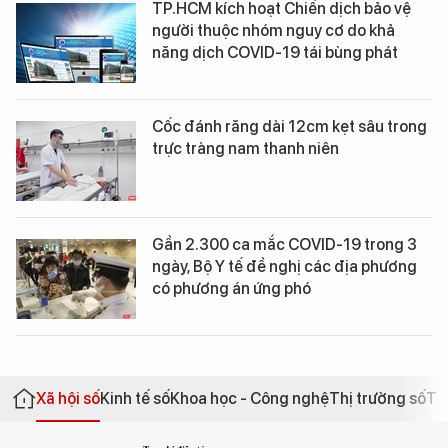
TP.HCM kích hoạt Chiến dịch bảo vệ
người thuộc nhóm nguy cơ do khả
năng dịch COVID-19 tái bùng phát
Cốc đánh răng dài 12cm kẹt sâu trong
trực tràng nam thanh niên
Gần 2.300 ca mắc COVID-19 trong 3
ngày, Bộ Y tế đề nghị các địa phương
có phương án ứng phó
Xã hội số
Kinh tế số
Khoa học - Công nghệ
Thị trường số
Th