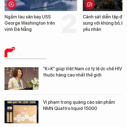
Cảnh sát diễn tập đấu
Hình ảnh đầu tiên về 
súng với khủng bố, bảo vệ
tàu sân bay USS Geo
yếu nhân
Washington vừa đến 
Nẵng
SỨC KHỎE 24H
“K=K” giúp Việt Nam có tỷ lệ ức chế HIV
thuộc hàng cao nhất thế giới
Vi phạm trong quảng cáo sản phẩm
NMN Quattro liquid 15000