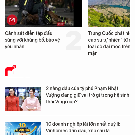
 diễn tập đấu
Trung Quốc phát hiện “mỏ
 khủng bố, bảo vệ
cao su tự nhiên” từ một
loài cỏ dại mọc trên đất
mặn
DỮ LIỆU
2 nàng dâu của tỷ phú Phạm Nhật
Vượng đang giữ vai trò gì trong hệ sinh
thái Vingroup?
10 doanh nghiệp lãi lớn nhất quý II:
Vinhomes dẫn đầu, xếp sau là