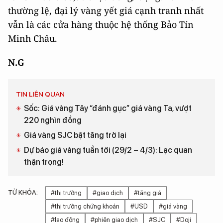
thường lệ, đại lý vàng yết giá cạnh tranh nhất
vẫn là các cửa hàng thuộc hệ thống Bảo Tín
Minh Châu.
N.G
TIN LIÊN QUAN
Sốc: Giá vàng Tây “đánh gục” giá vàng Ta, vượt
220 nghìn đồng
Giá vàng SJC bật tăng trở lại
Dự báo giá vàng tuần tới (29/2 – 4/3): Lạc quan
thận trọng!
TỪ KHÓA:
#thị trường
#giao dịch
#tăng giá
#thị trường chứng khoán
#USD
#giá vàng
#lao động
#phiên giao dịch
#SJC
#Doji