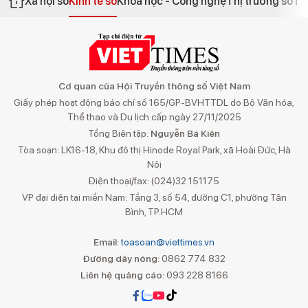
Xã hội số
Kinh tế số
Khoa học - Công nghệ
Thị trường số
Th
Cơ quan của Hội Truyền thông số Việt Nam
Giấy phép hoạt động báo chí số 165/GP-BVHTTDL do Bộ Văn hóa,
Thể thao và Du lịch cấp ngày 27/11/2025
Tổng Biên tập:
Nguyễn Bá Kiên
Tòa soạn: LK16-18, Khu đô thị Hinode Royal Park, xã Hoài Đức, Hà
Nội
Điện thoại/fax: (024)32 151175
VP đại diện tại miền Nam: Tầng 3, số 54, đường C1, phường Tân
Bình, TP.HCM
Email:
toasoan@viettimes.vn
Đường dây nóng:
0862 774 832
Liên hệ quảng cáo:
093 228 8166