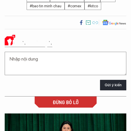
#bao tin minh chau
#comex
#kitco
Ý KIẾN CỦA BẠN
Gửi ý kiến
ĐỪNG BỎ LỠ