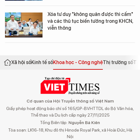
Xóa tư duy "không quản được thì cấm"
và các thủ tục biến tướng trong KHCN,
viễn thông
Xã hội số
Kinh tế số
Khoa học - Công nghệ
Thị trường số
Th
Cơ quan của Hội Truyền thông số Việt Nam
Giấy phép hoạt động báo chí số 165/GP-BVHTTDL do Bộ Văn hóa,
Thể thao và Du lịch cấp ngày 27/11/2025
Tổng Biên tập:
Nguyễn Bá Kiên
Tòa soạn: LK16-18, Khu đô thị Hinode Royal Park, xã Hoài Đức, Hà
Nội