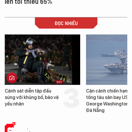
lên tối thiểu 65%
ĐỌC NHIỀU
Cảnh sát diễn tập đấu
Cận cảnh chiến hạm 
súng với khủng bố, bảo vệ
tống tàu sân bay USS
yếu nhân
George Washington 
Đà Nẵng
CHUYỂN ĐỔI SỐ