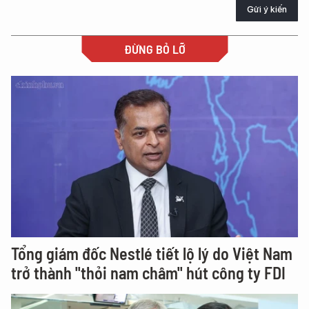
Gửi ý kiến
ĐỪNG BỎ LỠ
Tổng giám đốc Nestlé tiết lộ lý do Việt Nam
trở thành "thỏi nam châm" hút công ty FDI