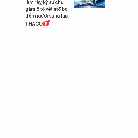
làm rẫy, kỹ sư chui
gầm ô tô vét mỡ bò
đến người sáng lập
THACO