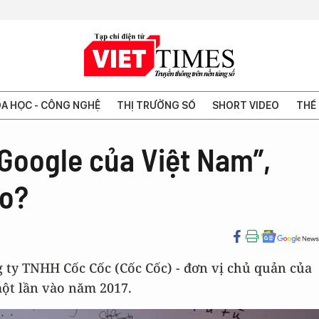
A HỌC - CÔNG NGHỆ
THỊ TRƯỜNG SỐ
SHORT VIDEO
THẾ 
Google của Việt Nam”,
ao?
g ty TNHH Cốc Cốc (Cốc Cốc) - đơn vị chủ quản của
một lần vào năm 2017.