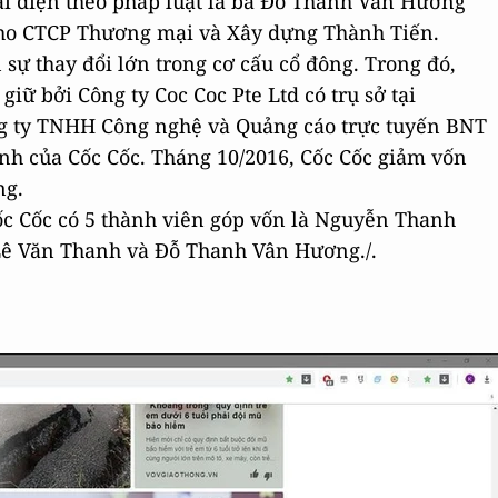
i diện theo pháp luật là bà Đỗ Thanh Vân Hương
cho CTCP Thương mại và Xây dựng Thành Tiến.
sự thay đổi lớn trong cơ cấu cổ đông. Trong đó,
iữ bởi Công ty Coc Coc Pte Ltd có trụ sở tại
ng ty TNHH Công nghệ và Quảng cáo trực tuyến BNT
ính của Cốc Cốc. Tháng 10/2016, Cốc Cốc giảm vốn
ng.
Cốc Cốc có 5 thành viên góp vốn là Nguyễn Thanh
Lê Văn Thanh và Đỗ Thanh Vân Hương./.