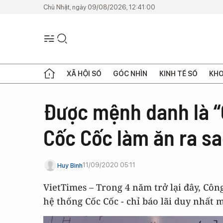
Chủ Nhật, ngày 09/08/2026, 12:41:00
XÃ HỘI SỐ
GÓC NHÌN
KINH TẾ SỐ
KHO
Được mệnh danh là “
Cốc Cốc làm ăn ra s
11/09/2020 05:11
Huy Bình
VietTimes – Trong 4 năm trở lại đây, Côn
hệ thống Cốc Cốc - chỉ báo lãi duy nhất 