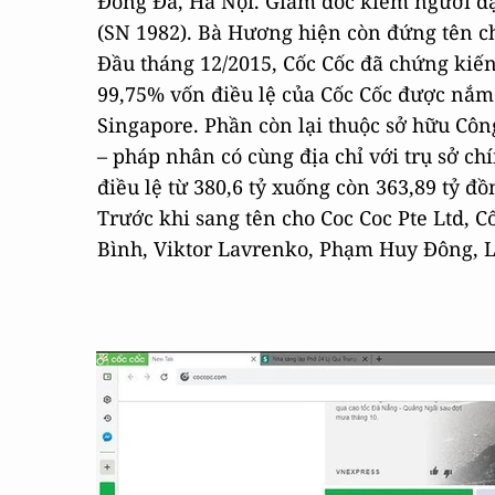
Đống Đa, Hà Nội. Giám đốc kiêm người đạ
(SN 1982). Bà Hương hiện còn đứng tên 
Đầu tháng 12/2015, Cốc Cốc đã chứng kiến 
99,75% vốn điều lệ của Cốc Cốc được nắm g
Singapore. Phần còn lại thuộc sở hữu Cô
– pháp nhân có cùng địa chỉ với trụ sở ch
điều lệ từ 380,6 tỷ xuống còn 363,89 tỷ đồ
Trước khi sang tên cho Coc Coc Pte Ltd, 
Bình, Viktor Lavrenko, Phạm Huy Đông, 