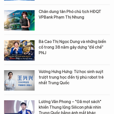
Chân dung tân Phó chủ tịch HĐQT
VPBank Phạm Thị Nhung
Bà Cao Thị Ngọc Dung và những biến
cố trong 38 năm gây dựng “đế chế”
PNJ
Vương Hưng Hưng: Từ học sinh suýt
trượt trung học đến tỷ phú robot trẻ
nhất Trung Quốc
Lương Văn Phong – "Gã mọt sách"
khiến Thung lũng Silicon phải nhìn
Trung Quốc bằng ánh mắt khác