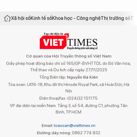
Xã hội số
Kinh tế số
Khoa học - Công nghệ
Thị trường số
Th
Cơ quan của Hội Truyền thông số Việt Nam
Giấy phép hoạt động báo chí số 165/GP-BVHTTDL do Bộ Văn hóa,
Thể thao và Du lịch cấp ngày 27/11/2025
Tổng Biên tập:
Nguyễn Bá Kiên
Tòa soạn: LK16-18, Khu đô thị Hinode Royal Park, xã Hoài Đức, Hà
Nội
Điện thoại/fax: (024)32 151175
VP đại diện tại miền Nam: Tầng 3, số 54, đường C1, phường Tân
Bình, TP.HCM
Email:
toasoan@viettimes.vn
Đường dây nóng:
0862 774 832