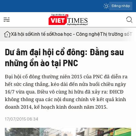
Đăng nhập
Xã hội số
Kinh tế số
Khoa học - Công nghệ
Thị trường số
Th
Dư âm đại hội cổ đông: Đằng sau
những ồn ào tại PNC
Đại hội cổ đông thường niên 2015 của PNC đã diễn ra
hết sức căng thẳng, kéo dài đến nửa buổi chiều ngày
16/7 vừa qua. Điều vô cùng hi hữu đã xảy ra: ĐHCĐ
không thông qua các nội dung chính về kết quả kinh
doanh 2014, kế hoạch kinh doanh năm 2015.
17/07/2015 08:34