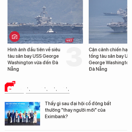
Hình ảnh đầu tiên về siêu
Cận cảnh chiến hạm 
tàu sân bay USS George
tống tàu sân bay USS
Washington vừa đến Đà
George Washington 
Nẵng
Đà Nẵng
CHUYỆN DOANH NHÂN
Thấy gì sau đại hội cổ đông bất
thường "thay người mới" của
Eximbank?