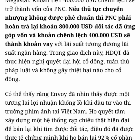
Megastar. Khoản tiền 400.000 USD chênh lệch sẽ
trở thành vốn của PNC.
Nếu thủ tục chuyển
nhượng không được phê chuẩn thì PNC phải
hoàn trả lại khoản 800.000 USD đối tác đã ứng
góp vốn và khoản chênh lệch 400.000 USD sẽ
thành khoản vay
với lãi suất tương đương lãi
suất ngân hàng. Trong giao dịch này, HDQT đã
thực hiện nghị quyết đại hội cổ đông, tuân thủ
pháp luật và không gây thiệt hại nào cho cổ
đông.
Có thể thấy rằng Envoy đã nhìn thấy được một
tương lai lợi nhuận khổng lồ khi đầu tư vào thị
trường phim ảnh tại Việt Nam. Họ quyết tâm
xây dựng một hệ thống rạp chiếu thật hiện đại
để bán lại khi tìm được đối tác, điều đó đã được
thực tế chứng minh khi họ bán lại 92% cổ phần