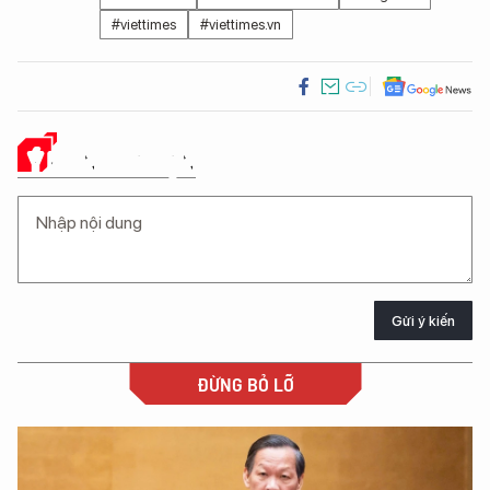
#viettimes
#viettimes.vn
Ý KIẾN CỦA BẠN
Gửi ý kiến
ĐỪNG BỎ LỠ