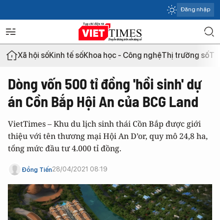
Đăng nhập
Xã hội số
Kinh tế số
Khoa học - Công nghệ
Thị trường số
Th
Dòng vốn 500 tỉ đồng 'hồi sinh' dự
án Cồn Bắp Hội An của BCG Land
VietTimes – Khu du lịch sinh thái Cồn Bắp được giới
thiệu với tên thương mại Hội An D’or, quy mô 24,8 ha,
tổng mức đầu tư 4.000 tỉ đồng.
28/04/2021 08:19
Đồng Tiến