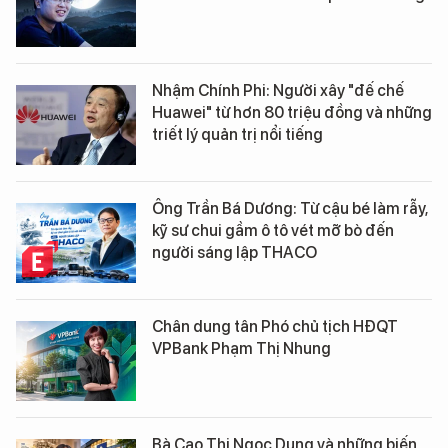
Nhậm Chính Phi: Người xây "đế chế
Huawei" từ hơn 80 triệu đồng và những
triết lý quản trị nổi tiếng
Ông Trần Bá Dương: Từ cậu bé làm rẫy,
kỹ sư chui gầm ô tô vét mỡ bò đến
người sáng lập THACO
Chân dung tân Phó chủ tịch HĐQT
VPBank Phạm Thị Nhung
Bà Cao Thị Ngọc Dung và những biến