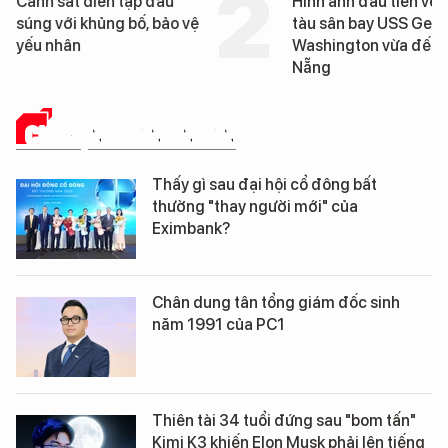
Hình ảnh đầu tiên về siêu
Cận cảnh chiến hạm 
tàu sân bay USS George
tống tàu sân bay USS
Washington vừa đến Đà
George Washington 
Nẵng
Đà Nẵng
CHUYỆN DOANH NHÂN
Thấy gì sau đại hội cổ đông bất
thường "thay người mới" của
Eximbank?
Chân dung tân tổng giám đốc sinh
năm 1991 của PC1
Thiên tài 34 tuổi đứng sau "bom tấn"
Kimi K3 khiến Elon Musk phải lên tiếng