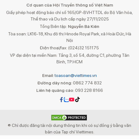
Cơ quan của Hội Truyền thông số Việt Nam
Giấy phép hoạt động báo chí số 165/GP-BVHTTDL do Bộ Văn hóa,
Thể thao và Du lịch cấp ngày 27/11/2025
Tổng Biên tập:
Nguyễn Bá Kiên
Tòa soạn: LK16-18, Khu đô thị Hinode Royal Park, xã Hoài Đức, Hà
Nội
Điện thoại/fax: (024)32 151175
VP đại diện tại miền Nam: Tầng 3, số 54, đường C1, phường Tân
Bình, TP.HCM
Email:
toasoan@viettimes.vn
Đường dây nóng:
0862 774 832
Liên hệ quảng cáo:
093 228 8166
® Chỉ được đăng tải nội dung thông tin khi có sự đồng ý bằng văn
bản của Tạp chí Viettimes.