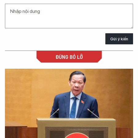
Gửi ý kiến
ĐỪNG BỎ LỠ