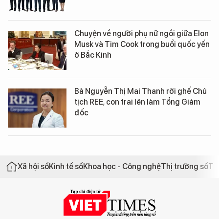
Chuyện về người phụ nữ ngồi giữa Elon
Musk và Tim Cook trong buổi quốc yến
ở Bắc Kinh
Bà Nguyễn Thị Mai Thanh rời ghế Chủ
tịch REE, con trai lên làm Tổng Giám
đốc
Xã hội số
Kinh tế số
Khoa học - Công nghệ
Thị trường số
Th