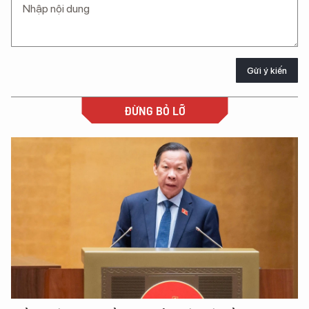
Gửi ý kiến
ĐỪNG BỎ LỠ