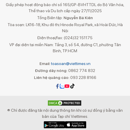
Giấy phép hoạt động báo chí số 165/GP-BVHTTDL do Bộ Văn hóa,
Thể thao và Du lịch cấp ngày 27/11/2025
Tổng Biên tập:
Nguyễn Bá Kiên
Tòa soạn: LK16-18, Khu đô thị Hinode Royal Park, xã Hoài Đức, Hà
Nội
Điện thoại/fax: (024)32 151175
VP đại diện tại miền Nam: Tầng 3, số 54, đường C1, phường Tân
Bình, TP.HCM
Email:
toasoan@viettimes.vn
Đường dây nóng:
0862 774 832
Liên hệ quảng cáo:
093 228 8166
® Chỉ được đăng tải nội dung thông tin khi có sự đồng ý bằng văn
bản của Tạp chí Viettimes.