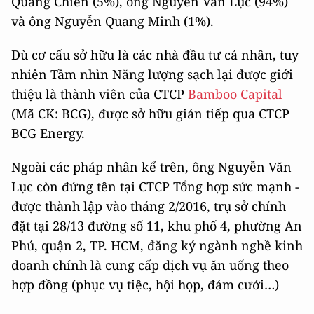
Quang Chiến (5%), ông Nguyễn Văn Lục (94%)
và ông Nguyễn Quang Minh (1%).
Dù cơ cấu sở hữu là các nhà đầu tư cá nhân, tuy
nhiên Tầm nhìn Năng lượng sạch lại được giới
thiệu là thành viên của CTCP
Bamboo Capital
(Mã CK: BCG), được sở hữu gián tiếp qua CTCP
BCG Energy.
Ngoài các pháp nhân kể trên, ông Nguyễn Văn
Lục còn đứng tên tại CTCP Tổng hợp sức mạnh -
được thành lập vào tháng 2/2016, trụ sở chính
đặt tại 28/13 đường số 11, khu phố 4, phường An
Phú, quận 2, TP. HCM, đăng ký ngành nghề kinh
doanh chính là cung cấp dịch vụ ăn uống theo
hợp đồng (phục vụ tiệc, hội họp, đám cưới…)