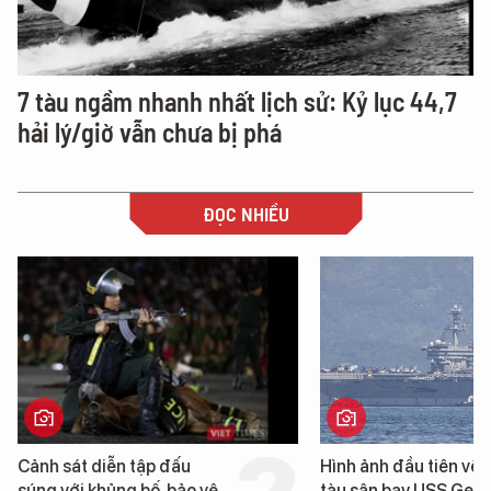
7 tàu ngầm nhanh nhất lịch sử: Kỷ lục 44,7
hải lý/giờ vẫn chưa bị phá
ĐỌC NHIỀU
Hình ảnh đầu tiên về siêu
Cận cảnh chiến hạ
tàu sân bay USS George
tống tàu sân bay U