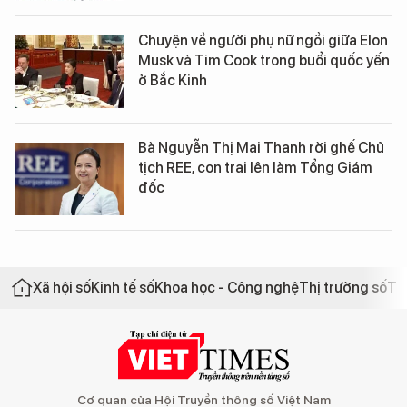
Chuyện về người phụ nữ ngồi giữa Elon
Musk và Tim Cook trong buổi quốc yến
ở Bắc Kinh
Bà Nguyễn Thị Mai Thanh rời ghế Chủ
tịch REE, con trai lên làm Tổng Giám
đốc
Xã hội số
Kinh tế số
Khoa học - Công nghệ
Thị trường số
Th
Cơ quan của Hội Truyền thông số Việt Nam