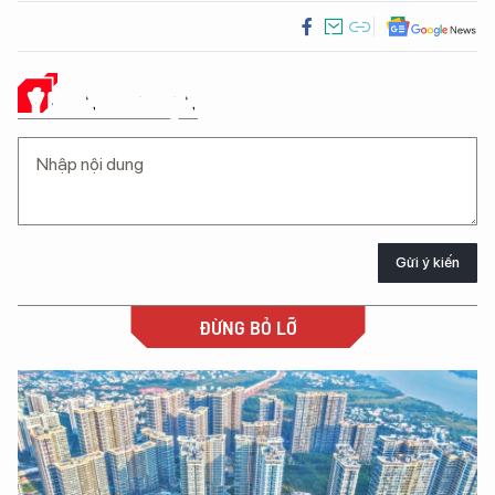
Ý KIẾN CỦA BẠN
Gửi ý kiến
ĐỪNG BỎ LỠ