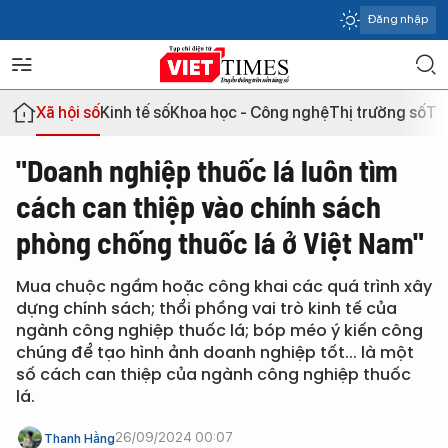
Đăng nhập
Xã hội số
Kinh tế số
Khoa học - Công nghệ
Thị trường số
Th
"Doanh nghiệp thuốc lá luôn tìm
cách can thiệp vào chính sách
phòng chống thuốc lá ở Việt Nam"
Mua chuộc ngầm hoặc công khai các quá trình xây
dựng chính sách; thổi phồng vai trò kinh tế của
ngành công nghiệp thuốc lá; bóp méo ý kiến công
chúng để tạo hình ảnh doanh nghiệp tốt... là một
số cách can thiệp của ngành công nghiệp thuốc
lá.
26/09/2024 00:07
Thanh Hằng