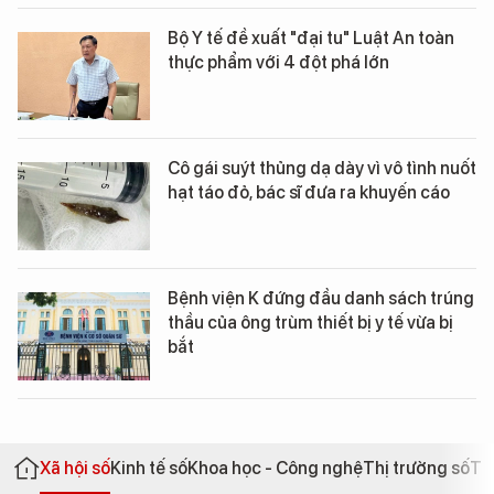
Bộ Y tế đề xuất "đại tu" Luật An toàn
thực phẩm với 4 đột phá lớn
Cô gái suýt thủng dạ dày vì vô tình nuốt
hạt táo đỏ, bác sĩ đưa ra khuyến cáo
Bệnh viện K đứng đầu danh sách trúng
thầu của ông trùm thiết bị y tế vừa bị
bắt
Xã hội số
Kinh tế số
Khoa học - Công nghệ
Thị trường số
Th