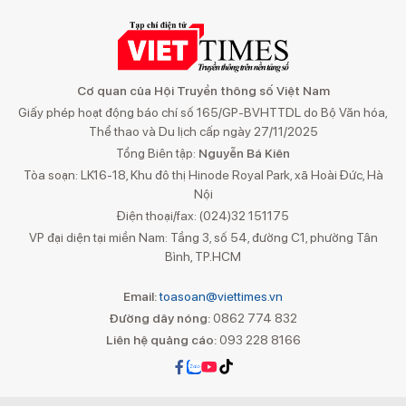
Cơ quan của Hội Truyền thông số Việt Nam
Giấy phép hoạt động báo chí số 165/GP-BVHTTDL do Bộ Văn hóa,
Thể thao và Du lịch cấp ngày 27/11/2025
Tổng Biên tập:
Nguyễn Bá Kiên
Tòa soạn: LK16-18, Khu đô thị Hinode Royal Park, xã Hoài Đức, Hà
Nội
Điện thoại/fax: (024)32 151175
VP đại diện tại miền Nam: Tầng 3, số 54, đường C1, phường Tân
Bình, TP.HCM
Email:
toasoan@viettimes.vn
Đường dây nóng:
0862 774 832
Liên hệ quảng cáo:
093 228 8166