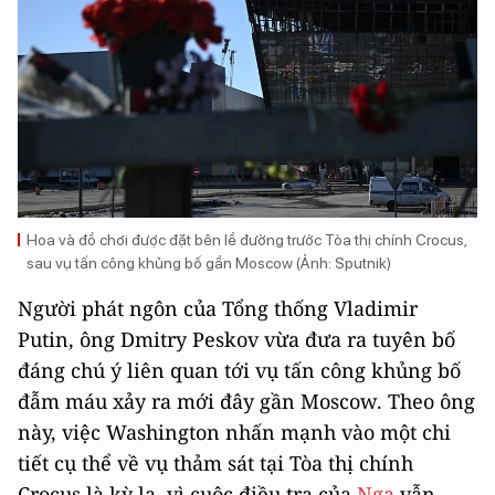
Hoa và đồ chơi được đặt bên lề đường trước Tòa thị chính Crocus,
sau vụ tấn công khủng bố gần Moscow (Ảnh: Sputnik)
Người phát ngôn của Tổng thống Vladimir
Putin, ông Dmitry Peskov vừa đưa ra tuyên bố
đáng chú ý liên quan tới vụ tấn công khủng bố
đẫm máu xảy ra mới đây gần Moscow. Theo ông
này, việc Washington nhấn mạnh vào một chi
tiết cụ thể về vụ thảm sát tại Tòa thị chính
Crocus là kỳ lạ, vì cuộc điều tra của
Nga
vẫn