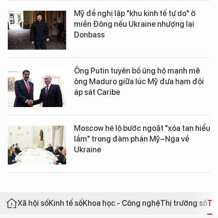
Mỹ đề nghị lập "khu kinh tế tự do" ở
miền Đông nếu Ukraine nhượng lại
Donbass
Ông Putin tuyên bố ủng hộ mạnh mẽ
ông Maduro giữa lúc Mỹ đưa hạm đội
áp sát Caribe
Moscow hé lộ bước ngoặt "xóa tan hiểu
lầm" trong đàm phán Mỹ–Nga về
Ukraine
Xã hội số
Kinh tế số
Khoa học - Công nghệ
Thị trường số
Th