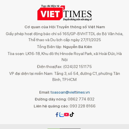
Cơ quan của Hội Truyền thông số Việt Nam
Giấy phép hoạt động báo chí số 165/GP-BVHTTDL do Bộ Văn hóa,
Thể thao và Du lịch cấp ngày 27/11/2025
Tổng Biên tập:
Nguyễn Bá Kiên
Tòa soạn: LK16-18, Khu đô thị Hinode Royal Park, xã Hoài Đức, Hà
Nội
Điện thoại/fax: (024)32 151175
VP đại diện tại miền Nam: Tầng 3, số 54, đường C1, phường Tân
Bình, TP.HCM
Email:
toasoan@viettimes.vn
Đường dây nóng:
0862 774 832
Liên hệ quảng cáo:
093 228 8166