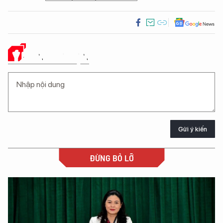
Ý KIẾN CỦA BẠN
Gửi ý kiến
ĐỪNG BỎ LỠ