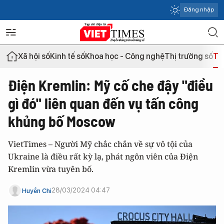
Đăng nhập
Xã hội số
Kinh tế số
Khoa học - Công nghệ
Thị trường số
Th
Điện Kremlin: Mỹ cố che đậy "điều
gì đó" liên quan đến vụ tấn công
khủng bố Moscow
VietTimes – Người Mỹ chắc chắn về sự vô tội của
Ukraine là điều rất kỳ lạ, phát ngôn viên của Điện
Kremlin vừa tuyên bố.
28/03/2024 04:47
Huyền Chi