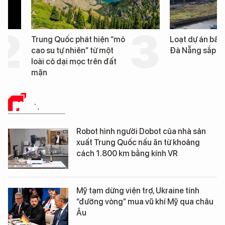
Trung Quốc phát hiện “mỏ
Loạt dự án bất động 
cao su tự nhiên” từ một
Đà Nẵng sắp bị kiểm t
loài cỏ dại mọc trên đất
mặn
PHÂN TÍCH
Robot hình người Dobot của nhà sản
xuất Trung Quốc nấu ăn từ khoảng
cách 1.800 km bằng kính VR
Mỹ tạm dừng viện trợ, Ukraine tính
“đường vòng” mua vũ khí Mỹ qua châu
Âu