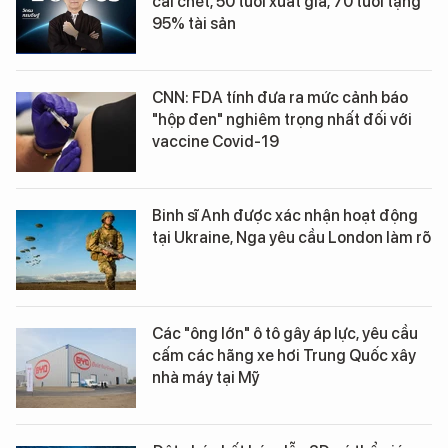
cái chết, 50 tuổi xuất gia, 70 tuổi tặng
95% tài sản
CNN: FDA tính đưa ra mức cảnh báo
"hộp đen" nghiêm trọng nhất đối với
vaccine Covid-19
Binh sĩ Anh được xác nhận hoạt động
tại Ukraine, Nga yêu cầu London làm rõ
Các "ông lớn" ô tô gây áp lực, yêu cầu
cấm các hãng xe hơi Trung Quốc xây
nhà máy tại Mỹ