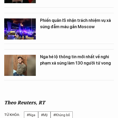
Phiến quân IS nhận trách nhiệm vụ xả
súng đẫm máu gần Moscow
Nga hé lộ thông tin mới nhất về nghi
phạm xả súng làm 130 người tử vong
Theo Reuters, RT
TỪ KHÓA:
#Nga
#Mỹ
#Khủng bố