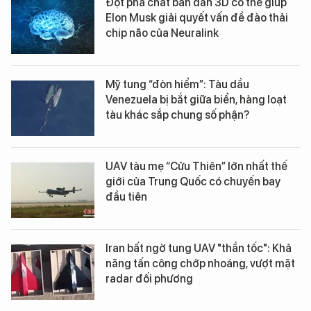
Đột phá chất bán dẫn 3D có thể giúp
Elon Musk giải quyết vấn đề đào thải
chip não của Neuralink
Mỹ tung “đòn hiểm”: Tàu dầu
Venezuela bị bắt giữa biển, hàng loạt
tàu khác sắp chung số phận?
UAV tàu mẹ “Cửu Thiên” lớn nhất thế
giới của Trung Quốc có chuyến bay
đầu tiên
Iran bất ngờ tung UAV "thần tốc": Khả
năng tấn công chớp nhoáng, vượt mặt
radar đối phương