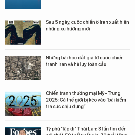
Sau 5 ngày, cuộc chiến ở Iran xuất hiện
những xu hướng mới
Những bài học đắt giá từ cuộc chiến
tranh Iran và hệ lụy toàn cầu
Chiến tranh thương mại Mỹ–Trung
2025: Cả thế giới bị kéo vào “bài kiểm
tra sức chịu đựng”
Tỷ phú "lập dị" Thái Lan: 3 lần tìm đến