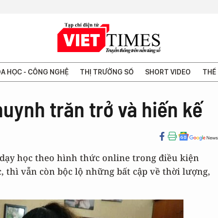
A HỌC - CÔNG NGHỆ
THỊ TRƯỜNG SỐ
SHORT VIDEO
THẾ 
huynh trăn trở và hiến kế
 dạy học theo hình thức online trong điều kiện
, thì vẫn còn bộc lộ những bất cập về thời lượng,