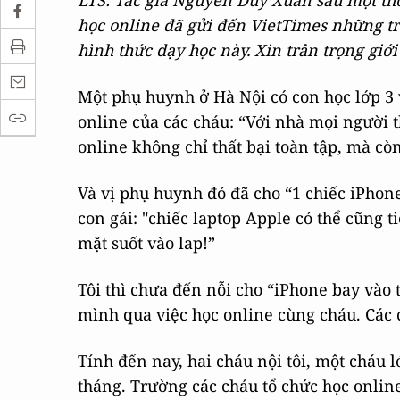
LTS: Tác giả Nguyễn Duy Xuân sau một th
học online đã gửi đến VietTimes những tr
hình thức dạy học này. Xin trân trọng giới
Một phụ huynh ở Hà Nội có con học lớp 3 v
online của các cháu: “Với nhà mọi người th
online không chỉ thất bại toàn tập, mà còn
Và vị phụ huynh đó đã cho “1 chiếc iPhone
con gái: "chiếc laptop Apple có thể cũng t
mặt suốt vào lap!”
Tôi thì chưa đến nỗi cho “iPhone bay vào
mình qua việc học online cùng cháu. Các ch
Tính đến nay, hai cháu nội tôi, một cháu 
tháng. Trường các cháu tổ chức học online