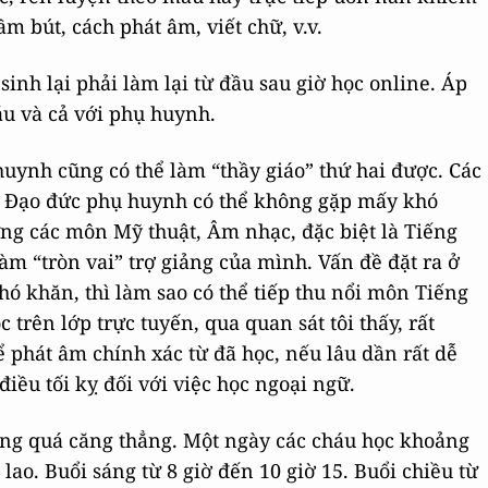
ầm bút, cách phát âm, viết chữ, v.v.
inh lại phải làm lại từ đầu sau giờ học online. Áp
áu và cả với phụ huynh.
ynh cũng có thể làm “thầy giáo” thứ hai được. Các
i, Đạo đức phụ huynh có thể không gặp mấy khó
ng các môn Mỹ thuật, Âm nhạc, đặc biệt là Tiếng
m “tròn vai” trợ giảng của mình. Vấn đề đặt ra ở
khó khăn, thì làm sao có thể tiếp thu nổi môn Tiếng
trên lớp trực tuyến, qua quan sát tôi thấy, rất
phát âm chính xác từ đã học, nếu lâu dần rất dễ
iều tối kỵ đối với việc học ngoại ngữ.
ũng quá căng thẳng. Một ngày các cháu học khoảng
 lao. Buổi sáng từ 8 giờ đến 10 giờ 15. Buổi chiều từ