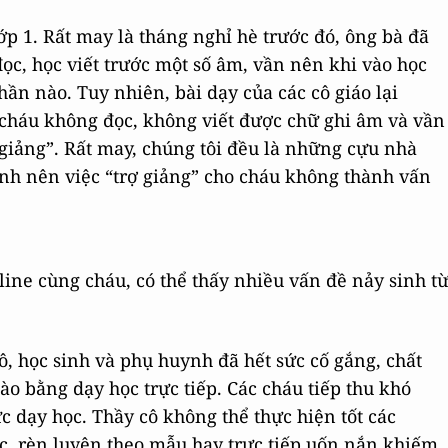
lớp 1. Rất may là tháng nghỉ hè trước đó, ông bà đã
ọc, học viết trước một số âm, vần nên khi vào học
ần nào. Tuy nhiên, bài dạy của các cô giáo lại
 cháu không đọc, không viết được chữ ghi âm và vần
 giảng”. Rất may, chúng tôi đều là những cựu nhà
ảnh nên việc “trợ giảng” cho cháu không thành vấn
line cùng cháu, có thể thấy nhiều vấn đề nảy sinh t
, học sinh và phụ huynh đã hết sức cố gắng, chất
o bằng dạy học trực tiếp. Các cháu tiếp thu khó
 dạy học. Thầy cô không thể thực hiện tốt các
c, rèn luyện theo mẫu hay trực tiếp uốn nắn khiếm