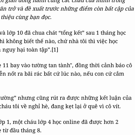
ời gian đồng hành cùng các cháu của mình trong
ăn trở và đề xuất trước những điểm còn bất cập của
 thiệu cùng bạn đọc.
à lớp 10 đã chua chát “tổng kết” sau 1 tháng học
ì không biết thế nào, chứ nhà tôi thì việc học
 nguy hại toàn tập”.[1]
 11 bay vào tường tan tành", đồng thời cảnh báo cô
iễn nốt ra bãi rác bất cứ lúc nào, nếu con cứ cắm
 tường” nhưng cũng rút ra được những kết luận của
áu tôi về nghỉ hè, đang kẹt lại ở quê vì cô vít.
lớp 1, một cháu lớp 4 học online đã được hơn 2
 từ đầu tháng 8.