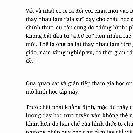
Vất vả nhất có lẽ là đối với cháu mới vào 
thay nhau làm “gia sư” dạy cho cháu học đ
chính thức, cu cậu cũng đỡ “đứng hình” ph
không bắt đầu từ “a bờ cờ” nên nhiều lúc
mới. Thế là ông bà lại thay nhau làm “trợ
giáo, nắm vững nghiệp vụ, có thời gian r
đề.
Qua quan sát và gián tiếp tham gia học on
mô hình học tập này.
Trước hết phải khẳng định, mặc dù thầy cô
lượng dạy học trực tuyến vẫn không thể nà
khăn hơn do hạn chế của hình thức tổ chức
phương pháp dạy học như cầm tay chỉ việ