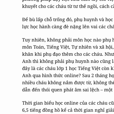
khuyết cho các cháu từ tư thế ngồi, cách c
Để bù lấp chỗ trống đó, phụ huynh và học s
lực học hành càng đè nặng lên vai các ch
Tuy nhiên, không phải môn học nào phụ hu
môn Toán, Tiếng Việt, Tự nhiên và xã hộ
khăn khi phụ đạo thêm cho các cháu. Như
Anh thì không phải phụ huynh nào cũng là
đây là các cháu lớp 1 học Tiếng Việt còn 
Anh qua hình thức online? Sau 2 tháng học 
nhiều cháu không nắm được từ, không thể 
dẫn đến thói quen phát âm sai lệch – một đ
Thời gian biểu học online của các cháu c
6,5 tiếng đồng hồ kể cả thời gian nghỉ giải