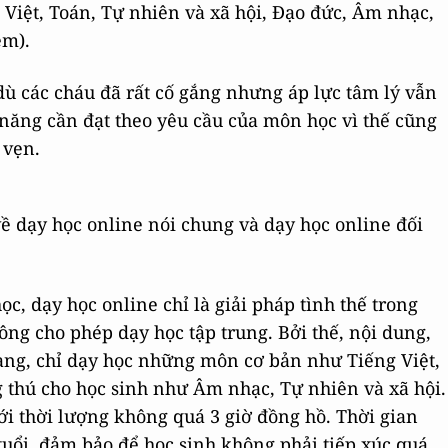
 Việt, Toán, Tự nhiên và xã hội, Đạo đức, Âm nhạc,
ệm).
dù các cháu đã rất cố gắng nhưng áp lực tâm lý vẫn
ỹ năng cần đạt theo yêu cầu của môn học vì thế cũng
 vẹn.
 về dạy học online nói chung và dạy học online đối
ọc, dạy học online chỉ là giải pháp tình thế trong
ông cho phép dạy học tập trung. Bởi thế, nội dung,
àng, chỉ dạy học những môn cơ bản như Tiếng Việt,
thú cho học sinh như Âm nhạc, Tự nhiên và xã hội.
ới thời lượng không quá 3 giờ đồng hồ. Thời gian
tuổi, đảm bảo để học sinh không phải tiếp xúc quá