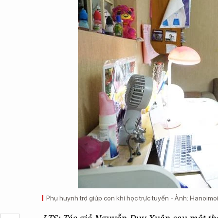
Phụ huynh trợ giúp con khi học trực tuyến - Ảnh: Hanoimo