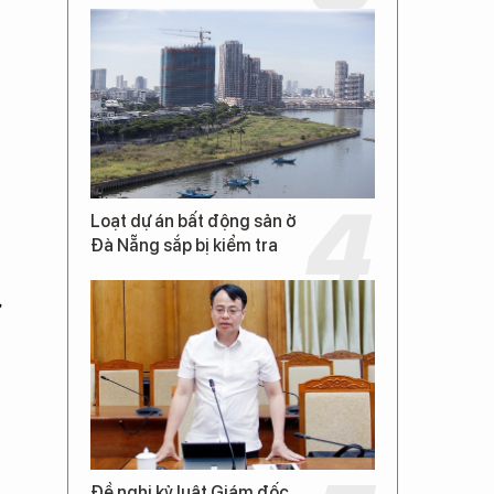
Loạt dự án bất động sản ở
Đà Nẵng sắp bị kiểm tra
ừ
Đề nghị kỷ luật Giám đốc