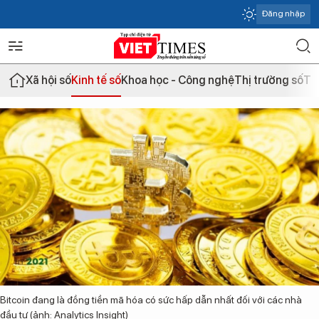
Đăng nhập
Xã hội số
Kinh tế số
Khoa học - Công nghệ
Thị trường số
Th
Bitcoin đang là đồng tiền mã hóa có sức hấp dẫn nhất đối với các nhà
đầu tư (ảnh: Analytics Insight)