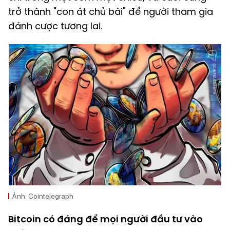
trở thành "con át chủ bài" để người tham gia
đánh cược tương lai.
Ảnh: Cointelegraph
Bitcoin có đáng để mọi người đầu tư vào