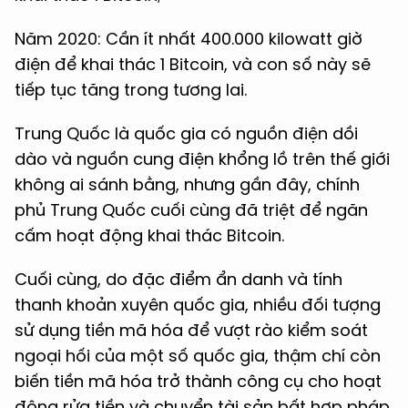
Năm 2020: Cần ít nhất 400.000 kilowatt giờ
điện để khai thác 1 Bitcoin, và con số này sẽ
tiếp tục tăng trong tương lai.
Trung Quốc là quốc gia có nguồn điện dồi
dào và nguồn cung điện khổng lồ trên thế giới
không ai sánh bằng, nhưng gần đây, chính
phủ Trung Quốc cuối cùng đã triệt để ngăn
cấm hoạt động khai thác Bitcoin.
Cuối cùng, do đặc điểm ẩn danh và tính
thanh khoản xuyên quốc gia, nhiều đối tượng
sử dụng tiền mã hóa để vượt rào kiểm soát
ngoại hối của một số quốc gia, thậm chí còn
biến tiền mã hóa trở thành công cụ cho hoạt
động rửa tiền và chuyển tài sản bất hợp pháp.