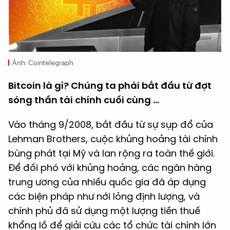
Ảnh: Cointelegraph
Bitcoin là gì? Chúng ta phải bắt đầu từ đợt
sóng thần tài chính cuối cùng ...
Vào tháng 9/2008, bắt đầu từ sự sụp đổ của
Lehman Brothers, cuộc khủng hoảng tài chính
bùng phát tại Mỹ và lan rộng ra toàn thế giới.
Để đối phó với khủng hoảng, các ngân hàng
trung ương của nhiều quốc gia đã áp dụng
các biện pháp như nới lỏng định lượng, và
chính phủ đã sử dụng một lượng tiền thuế
khổng lồ để giải cứu các tổ chức tài chính lớn