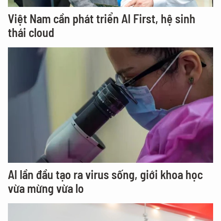
Việt Nam cần phát triển AI First, hệ sinh
thái cloud
AI lần đầu tạo ra virus sống, giới khoa học
vừa mừng vừa lo