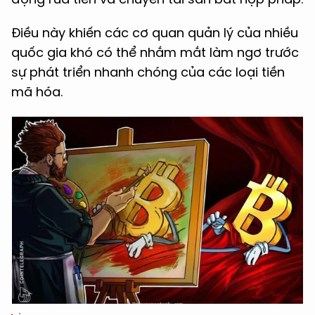
Điều này khiến các cơ quan quản lý của nhiều
quốc gia khó có thể nhắm mắt làm ngơ trước
sự phát triển nhanh chóng của các loại tiền
mã hóa.