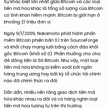
Sự khác biệt lớn nhất giữa Bitcoin và các loại
tiền mã hóa khác là tổng số lượng của Bitcoin
có tính khan hiếm mạnh: Bitcoin bị giới hạn ở
khoảng 21 triệu đơn vị.
Ngày 9/1/2009, Nakamoto phát hành phần
mềm Bitcoin phiên bản 0.1 trên SourceForge
và khởi chạy mạng lưới bằng cách đào khối
gốc Bitcoin (khối số 0). Phần thưởng cho cha
đẻ đồng tiền là 50 Bitcoin. Như vậy, một loại
tiền mã hóa không bị kiểm soát bởi ngân
hàng trung ương hay bất kỳ tổ chức tài chính
nào đã chính thức ra đời.
Dần dần, nhiều nền tảng giao dịch tiền mã
hóa khác nhau ra đời và có hàng nghìn loại
tiền mã hóa tương tự trên thị trường.